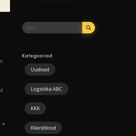
Kategooriad
is
Uudised
Logistika ABC
ud
KKK
i →
Kliendilood