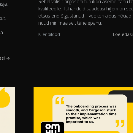
Rebel valis Cargosoni turuliidri asemel tänu t
sja:
kvaliteedile. Tuhandeid saadetisi hiljem on se
otsus end õigustanud – veokorraldus nõuab
ut.
nüüd minimaalselt tähelepanu.
ja
Kliendilood
Loe edas
asi →