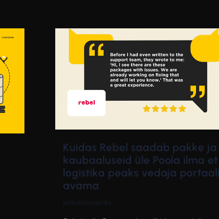
Kuidas Rebel saadab pakke ja
kaubaaluseid üle Poola ilma et
logistika peaks vedaja portaal
avama
Janis Konovalciks