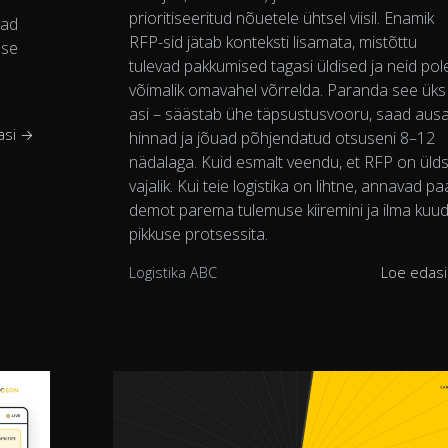
prioritiseeritud nõuetele ühtsel viisil. Enamik
vad
RFP-sid jätab konteksti lisamata, mistõttu
use
tulevad pakkumised tagasi üldised ja neid pol
võimalik omavahel võrrelda. Paranda see üks
asi – säästab ühe täpsustusvooru, saad aus
asi →
hinnad ja jõuad põhjendatud otsuseni 8–12
nädalaga. Kuid esmalt veendu, et RFP on üld
vajalik. Kui teie logistika on lihtne, annavad pa
demot parema tulemuse kiiremini ja ilma kuu
pikkuse protsessita.
Logistika ABC
Loe edas