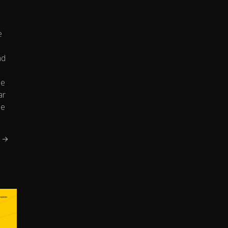
e
ad
se
ar
de
i →