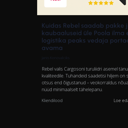
Kuidas Rebel saadab pakke 
kaubaaluseid üle Poola ilma 
logistika peaks vedaja portaa
avama
Janis Konovalciks
Rebel valis Cargosoni turuliidri asemel tän
kvaliteedile. Tuhandeid saadetisi hiljem on 
otsus end õigustanud – veokorraldus nõu
nüüd minimaalselt tähelepanu.
Kliendilood
Loe ed