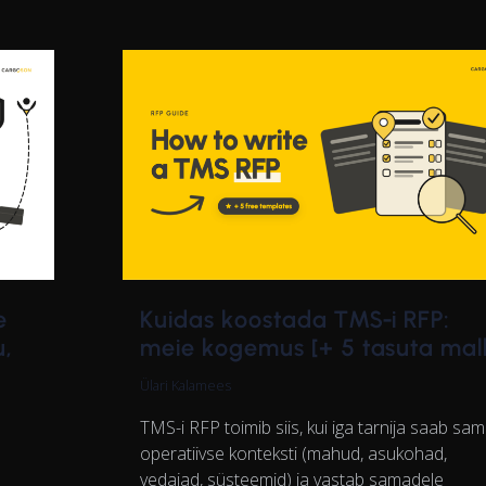
e
Kuidas koostada TMS-i RFP:
u,
meie kogemus [+ 5 tasuta mall
Ülari Kalamees
TMS-i RFP toimib siis, kui iga tarnija saab sa
operatiivse konteksti (mahud, asukohad,
vedajad, süsteemid) ja vastab samadele