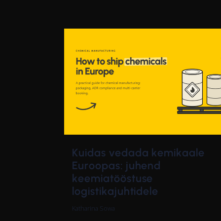
Kuidas vedada kemikaale
Euroopas: juhend
keemiatööstuse
logistikajuhtidele
Katharina Sowa