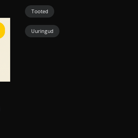
Tooted
Uuringud
i