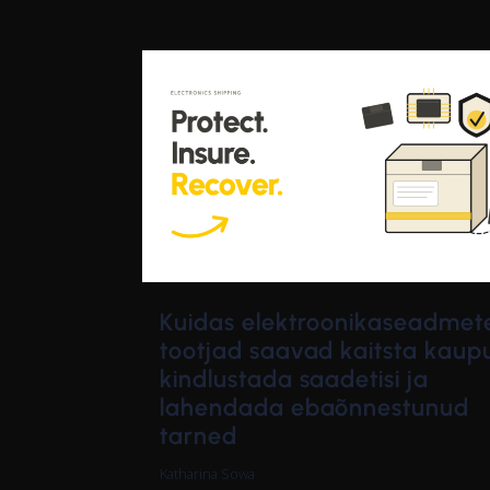
Kuidas elektroonikaseadmet
tootjad saavad kaitsta kaup
kindlustada saadetisi ja
lahendada ebaõnnestunud
tarned
Katharina Sowa