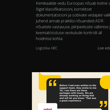
Kemikaalide vedu Euroopas nõuab kolme a
õiget klassifikatsiooni, korrektset
dokumentatsiooni ja sobivate vedajate valik
Juhend annab praktilisi nõuandeid ADR-
nõuetele vastavuse, piiripeetuste vältimise 
keemiatööstuse veokulude kontrolli all
hoidmise kohta.
Logistika ABC
Loe ed