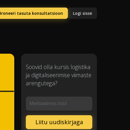
Broneeri tasuta konsultatsioon
Logi sisse
Soovid olla kursis logistika
ja digitaliseerimise viimaste
arengutega?
Meiliaadress tööl