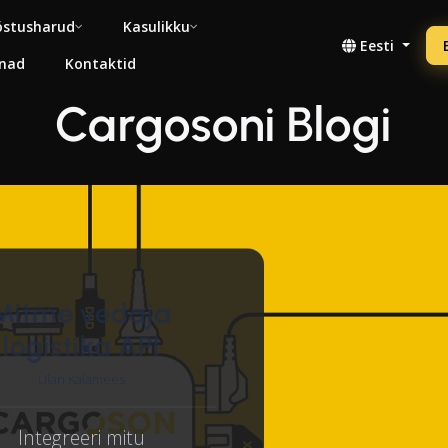
stusharud
Kasulikku
Eesti
nad
Kontaktid
Cargosoni Blogi
Mitme vedaja
logistika API
Ülari Kalamees
Integreeri mitu