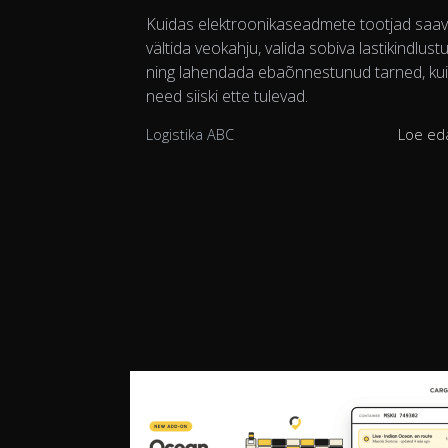
Kuidas elektroonikaseadmete tootjad saa
vältida veokahju, valida sobiva lastikindlust
ning lahendada ebaõnnestunud tarned, kui
need siiski ette tulevad.
Logistika ABC
Loe ed