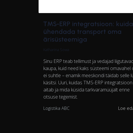
TMS-ERP integratsioon: kuid
ühendada transport oma
ärisüsteemiga
Katharina Sowa
Sinu ERP teab tellimust ja vedajad liigutava
kaupa, kuid need kaks süsteemi omavahel 
ei suhtle – enamik meeskondi täidab selle 
käsitsi. Uuri, kuidas TMS-ERP integratsioon
aitab ja mida küsida tarkvaramüüjalt enne
otsuse tegemist.
Logistika ABC
Loe ed