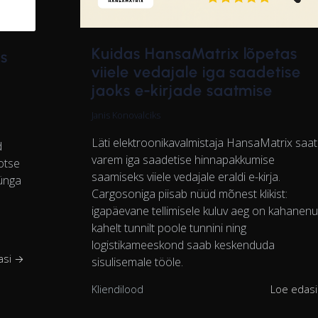
Kuidas HansaMatrix lõpetas
as
viiele vedajale iga saadetise
jaoks e-kirjade saatmise
Janis Konovalciks
Läti elektroonikavalmistaja HansaMatrix saat
d
varem iga saadetise hinnapakkumise
otse
saamiseks viiele vedajale eraldi e-kirja.
lünga
Cargosoniga piisab nüüd mõnest klikist:
igapäevane tellimisele kuluv aeg on kahanen
kahelt tunnilt poole tunnini ning
logistikameeskond saab keskenduda
asi →
sisulisemale tööle.
Kliendilood
Loe edas