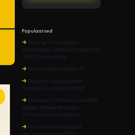
Populaarsed
Starship Technologies:
Robotiosade saadetiste haldamine
USA-s Cargosoniga
Mitme vedaja logistika API
Delegeeri logistika oma
tarnijatele ja säilita kontroll
Transpordi juhtimissüsteemide
ajalugu dekaadide kaupa:
1970ndatest 2020ndateni
Mis on tarnetingimused
(Incoterms) aastal 2026?