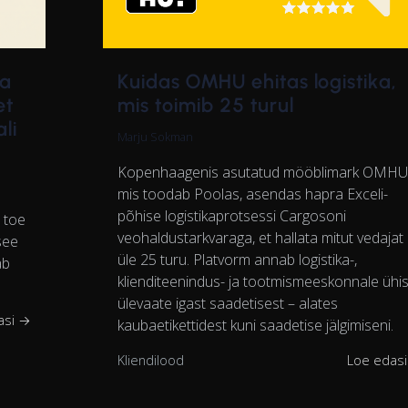
ja
Kuidas OMHU ehitas logistika,
et
mis toimib 25 turul
li
Marju Sokman
Kopenhaagenis asutatud mööblimark OMHU
mis toodab Poolas, asendas hapra Exceli-
põhise logistikaprotsessi Cargosoni
u toe
veohaldustarkvaraga, et hallata mitut vedajat
see
üle 25 turu. Platvorm annab logistika-,
ab
klienditeenindus- ja tootmismeeskonnale ühi
ülevaate igast saadetisest – alates
asi →
kaubaetikettidest kuni saadetise jälgimiseni.
Kliendilood
Loe edas