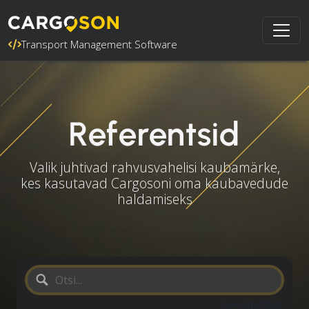
Transport Management Software
Referentsid
Valik juhtivad rahvusvahelisi kaubamärke,
kes kasutavad Cargosoni oma kaubavedude
haldamiseks
Eemalda filtrid