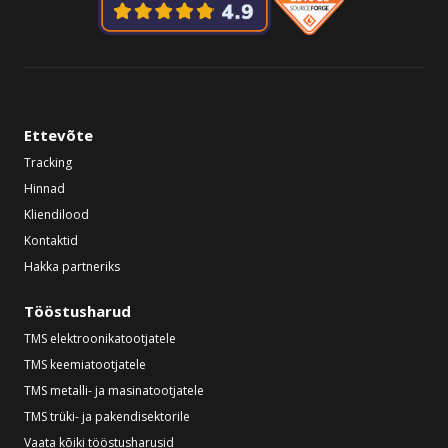
Ettevõte
Tracking
Hinnad
Kliendilood
Kontaktid
Hakka partneriks
Tööstusharud
TMS elektroonikatootjatele
TMS keemiatootjatele
TMS metalli- ja masinatootjatele
TMS trüki- ja pakendisektorile
Vaata kõiki tööstusharusid