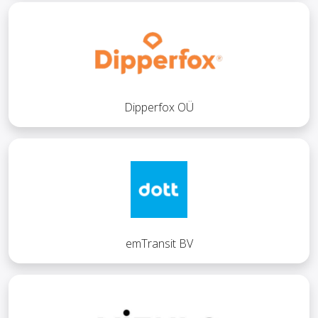
Dipperfox OÜ
emTransit BV