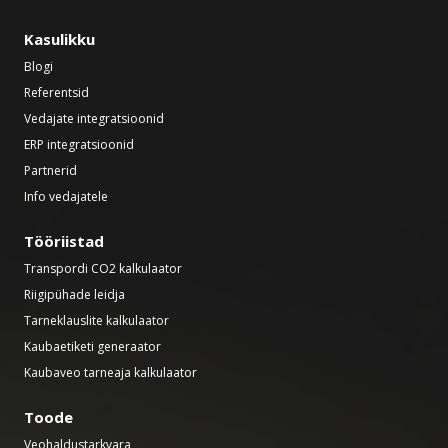
Kasulikku
Blogi
Referentsid
Vedajate integratsioonid
ERP integratsioonid
Partnerid
Info vedajatele
Tööriistad
Transpordi CO2 kalkulaator
Riigipühade leidja
Tarneklauslite kalkulaator
Kaubaetiketi generaator
Kaubaveo tarneaja kalkulaator
Toode
Veohaldustarkvara