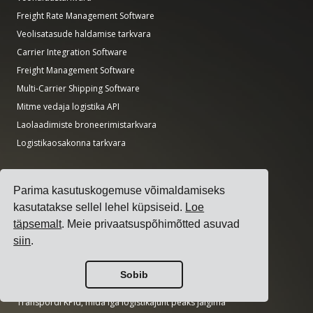
Freight Rate Management Software
Veolisatasude haldamise tarkvara
Carrier Integration Software
Freight Management Software
Multi-Carrier Shipping Software
Mitme vedaja logistika API
Laolaadimiste broneerimistarkvara
Logistikaosakonna tarkvara
Juhendid
Parima kasutuskogemuse võimaldamiseks
Top 17 veohaldustarkvara (TMS) veotellijatele
kasutatakse sellel lehel küpsiseid.
Loe
How to Select a Multi-Carrier Shipping Software?
täpsemalt
. Meie privaatsuspõhimõtted asuvad
Kuidas korraldada transpordihanget?
siin
.
How to Implement a Transportation Management System?
How to Choose a Freight Carrier?
Sobib
How to Automate Shipping Notifications?
Transpordi KPId, mida iga logistikajuht peaks jälgima