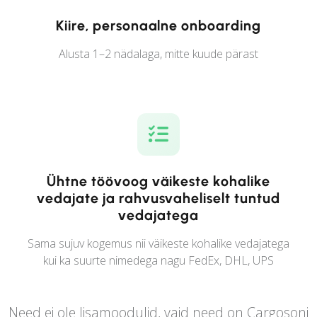
Kiire, personaalne onboarding
Alusta 1–2 nädalaga, mitte kuude pärast
Ühtne töövoog väikeste kohalike
vedajate ja rahvusvaheliselt tuntud
vedajatega
Sama sujuv kogemus nii väikeste kohalike vedajatega
kui ka suurte nimedega nagu FedEx, DHL, UPS
Need ei ole lisamoodulid, vaid need on Cargosoni