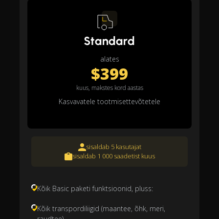
Standard
alates
$399
kuus, makstes kord aastas
Kasvavatele tootmisettevõtetele
sisaldab 5 kasutajat
sisaldab 1 000 saadetist kuus
Kõik Basic paketi funktsioonid, pluss:
Kõik transpordiliigid (maantee, õhk, meri,
raudtee)