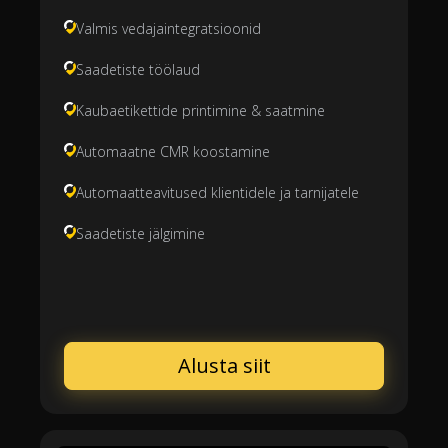
Valmis vedajaintegratsioonid
Saadetiste töölaud
Kaubaetikettide printimine & saatmine
Automaatne CMR koostamine
Automaatteavitused klientidele ja tarnijatele
Saadetiste jälgimine
Alusta siit