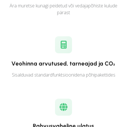
Ära muretse kunagi peidetud või vedajapõhiste kulude
pärast
Veohinna arvutused, tarneajad ja CO₂
Sisalduvad standardfunktsioonidena põhipakettides
Rahvusvaheline ulatus