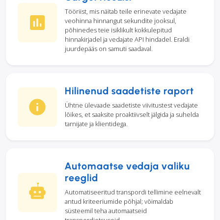
Tööriist, mis näitab teile erinevate vedajate
veohinna hinnangut sekundite jooksul,
põhinedes teie isiklikult kokkulepitud
hinnakirjadel ja vedajate API hindadel. Eraldi
juurdepääs on samuti saadaval.
Hilinenud saadetiste raport
Ühtne ülevaade saadetiste viivitustest vedajate
lõikes, et saaksite proaktiivselt jälgida ja suhelda
tarnijate ja klientidega.
Automaatse vedaja valiku
reeglid
Automatiseeritud transpordi tellimine eelnevalt
antud kriteeriumide põhjal; võimaldab
süsteemil teha automaatseid