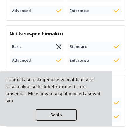
Advanced
Enterprise
Nutikas
e-poe hinnakiri
Basic
Standard
Advanced
Enterprise
Parima kasutuskogemuse võimaldamiseks
Kompleksete
veolisatasude arvutamine
ja
kasutatakse sellel lehel küpsiseid.
Loe
haldamine
täpsemalt
. Meie privaatsuspõhimõtted asuvad
siin
.
Basic
Standard
Sobib
Advanced
Enterprise