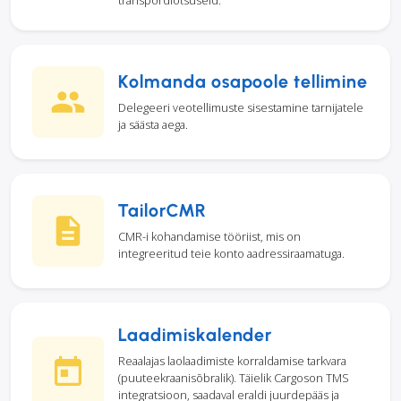
transpordiotsuseid.
Kolmanda osapoole tellimine
Delegeeri veotellimuste sisestamine tarnijatele
ja säästa aega.
TailorCMR
CMR-i kohandamise tööriist, mis on
integreeritud teie konto aadressiraamatuga.
Laadimiskalender
Reaalajas laolaadimiste korraldamise tarkvara
(puuteekraanisõbralik). Täielik Cargoson TMS
integratsioon, saadaval eraldi juurdepääs ja