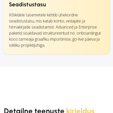
Seadistustasu
Kõikidele tasemetele kehtib ühekordne
seadistustasu, mis katab konto, vedajate ja
hinnakirjade seadistamist. Advanced ja Enterprise
paketid sisaldavad struktureeritud nö. onboardingut
koos tarneaja graafiku importimise, go-live päeva ja
isikliku projektijuhiga.
Detailne teenuste
kirjeldus