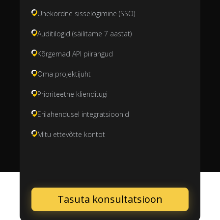
Ühekordne sisselogimine (SSO)
Auditilogid (säilitame 7 aastat)
Kõrgemad API piirangud
Oma projektijuht
Prioriteetne klienditugi
Erilahendusel integratsioonid
Mitu ettevõtte kontot
Tasuta konsultatsioon