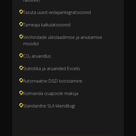
Tasuta uued vedajaintegratsioonid
Tarneaja kalkulatsioonid
Veohindade üleslaadimise ja arvutamise
moodul
CO₂ aruandlus
Statistika ja aruanded Excelis
Automaatne DGD koostamine
Kolmanda osapoole maksja
Standardne SLA klienditugi