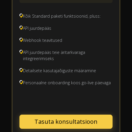
Kõik Standard paketi funktsioonid, pluss:
API juurdepääs
Webhook teavitused
API juurdepääs teie äritarkvaraga
integreerimiseks
Detailsete kasutajaõiguste määramine
Personaalne onboarding koos go-live päevaga
Tasuta konsultatsioon