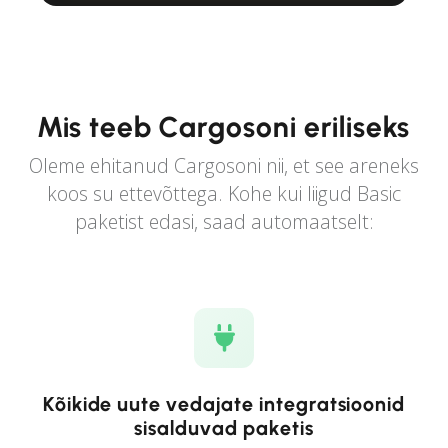
Mis teeb Cargosoni eriliseks
Oleme ehitanud Cargosoni nii, et see areneks
koos su ettevõttega. Kohe kui liigud Basic
paketist edasi, saad automaatselt:
Kõikide uute vedajate integratsioonid
sisalduvad paketis