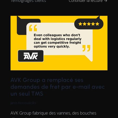
Témoignages clients
Continuer la lecture →
AVK Group a remplacé ses
demandes de fret par e-mail avec
un seul TMS
Janis Konovalciks
AVK Group fabrique des vannes, des bouches