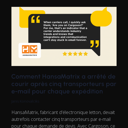
Comment HansaMatrix a arrêté de
courir après cinq transporteurs par
e-mail pour chaque expédition
Janis Konovalciks
HansaMatrix, fabricant d'électronique letton, devait
autrefois contacter cinq transporteurs par e-mail
pour chaque demande de devis. Avec Cargoson, ce