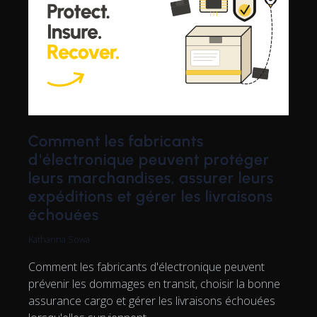
Comment les fabricants
d'électronique peuvent protéger
leurs marchandises, assurer leurs
expéditions et gérer les livraisons
échouées
Katharina Sowa
Comment les fabricants d'électronique peuvent
prévenir les dommages en transit, choisir la bonne
assurance cargo et gérer les livraisons échouées