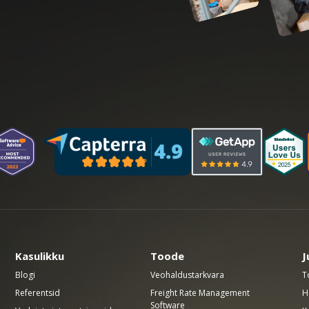
Kasulikku
Toode
J
Blogi
Veohaldustarkvara
T
Referentsid
Freight Rate Management
H
Software