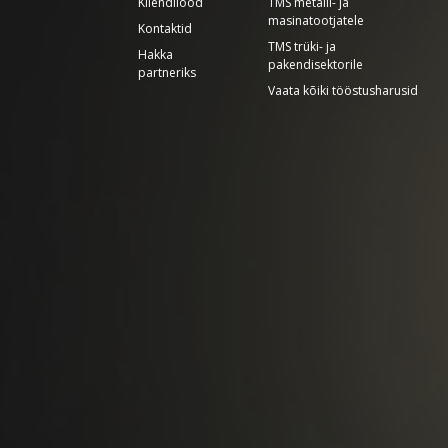
Kliendilood
TMS metalli- ja
masinatootjatele
Kontaktid
TMS trüki- ja
Hakka
pakendisektorile
partneriks
Vaata kõiki tööstusharusid