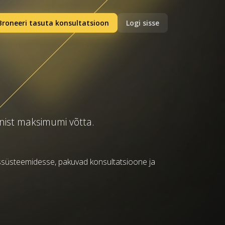
Broneeri tasuta konsultatsioon
Logi sisse
nist maksimumi võtta.
ssüsteemidesse, pakuvad konsultatsioone ja