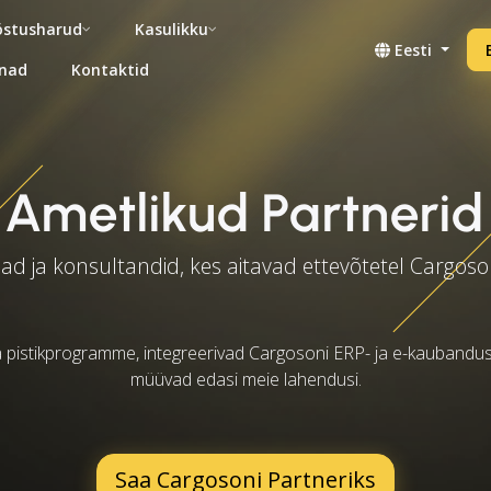
stusharud
Kasulikku
Eesti
nad
Kontaktid
Ametlikud Partnerid
ad ja konsultandid, kes aitavad ettevõtetel Cargoso
 pistikprogramme, integreerivad Cargosoni ERP- ja e-kaubandu
müüvad edasi meie lahendusi.
Saa Cargosoni Partneriks