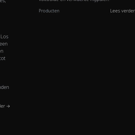
es,
Producten
Lees verde
. Los
 een
en
tot
nden
der →