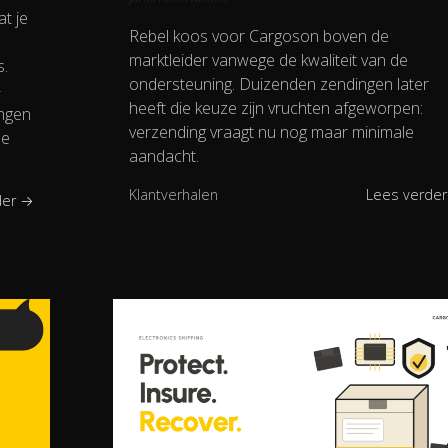
t je
Rebel koos voor Cargoson boven de
marktleider vanwege de kwaliteit van de
s.
ondersteuning. Duizenden zendingen later
-
heeft die keuze zijn vruchten afgeworpen:
ingen
verzending vraagt nu nog maar minimale
de
aandacht.
Klantverhalen
Lees verde
der →