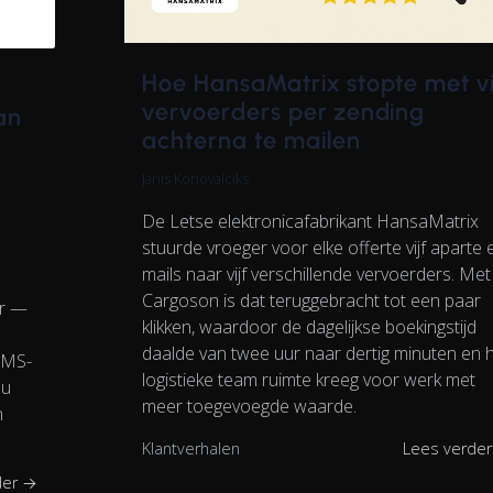
Hoe HansaMatrix stopte met vi
vervoerders per zending
an
achterna te mailen
Janis Konovalciks
De Letse elektronicafabrikant HansaMatrix
stuurde vroeger voor elke offerte vijf aparte 
mails naar vijf verschillende vervoerders. Met
Cargoson is dat teruggebracht tot een paar
ar —
klikken, waardoor de dagelijkse boekingstijd
daalde van twee uur naar dertig minuten en 
TMS-
logistieke team ruimte kreeg voor werk met
 u
meer toegevoegde waarde.
n
Klantverhalen
Lees verde
der →