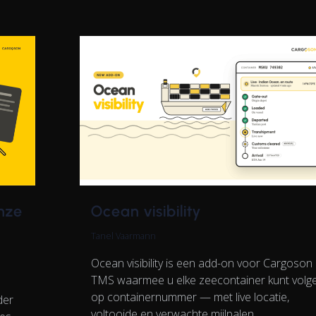
onze
Ocean visibility
Tanel Vaarmann
Ocean visibility is een add-on voor Cargoson
TMS waarmee u elke zeecontainer kunt volg
op containernummer — met live locatie,
der
voltooide en verwachte mijlpalen.