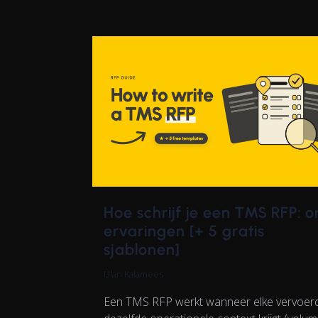
Hoe schrijf je een TMS RFP: 
ervaringen [+ 5 gratis
sjablonen]
Ülari Kalamees
Een TMS RFP werkt wanneer elke vervoer