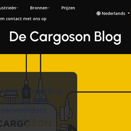
ustrieën
Bronnen
Prijzen
Nederlands
m contact met ons op
De Cargoson Blog
 voor verzending
via meerdere
vervoerders
Ülari Kalamees