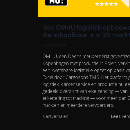
Hoe OMHU logistiek opbouw
die schaalbaar is in 25 mark
Marju Sokman
OMHU, een Deens meubelmerkt gevestigd 
Kopenhagen met productie in Polen, vervi
een kwetsbare logistieke opzet op basis v
Excel door Cargosons TMS. Het platform g
logistiek, klantenservice en productie nu e
gedeeld overzicht van elke zending — van
etikettering tot tracking — voor meer dan 
markten en meerdere vervoerders.
Klantverhalen
Lees ver