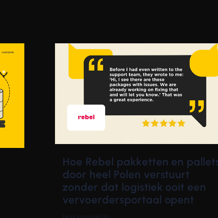
Hoe Rebel pakketten en pallet
door heel Polen verstuurt
zonder dat logistiek ooit een
vervoerdersportaal opent
Janis Konovalciks