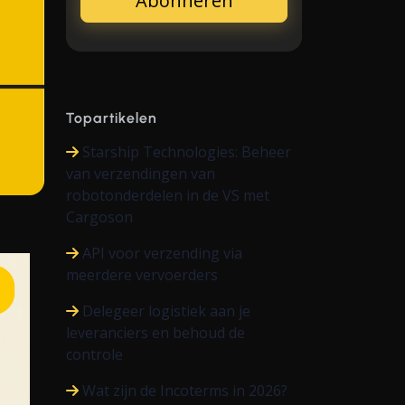
Topartikelen
Starship Technologies: Beheer
van verzendingen van
robotonderdelen in de VS met
Cargoson
API voor verzending via
meerdere vervoerders
Delegeer logistiek aan je
leveranciers en behoud de
controle
Wat zijn de Incoterms in 2026?