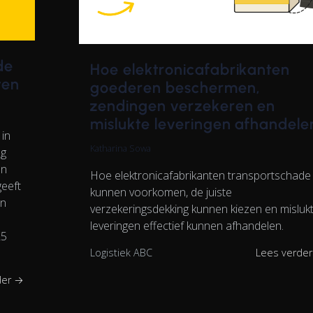
de
Hoe elektronicafabrikanten
ten
goederen beschermen,
zendingen verzekeren en
mislukte leveringen afhandele
in
Katharina Sowa
ng
an
Hoe elektronicafabrikanten transportschade
eeft
kunnen voorkomen, de juiste
en
verzekeringsdekking kunnen kiezen en misluk
leveringen effectief kunnen afhandelen.
25
Logistiek ABC
Lees verde
der →