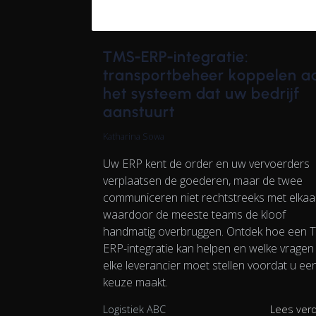
TMS-ERP-integratie:
transportbeheer koppelen a
het systeem dat uw bedrijf
aanstuurt
Katharina Sowa
Uw ERP kent de order en uw vervoerders
verplaatsen de goederen, maar de twee
communiceren niet rechtstreeks met elka
waardoor de meeste teams de kloof
handmatig overbruggen. Ontdek hoe een 
ERP-integratie kan helpen en welke vragen
elke leverancier moet stellen voordat u ee
keuze maakt.
Logistiek ABC
Lees ver