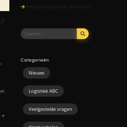
Palletafmetingen & -dimensies
jf
Categorieën
e-
Nieuws
het
Logistiek ABC
Veelgestelde vragen
r →