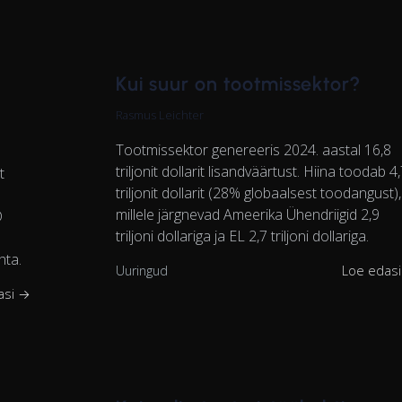
Kui suur on tootmissektor?
Rasmus Leichter
Tootmissektor genereeris 2024. aastal 16,8
triljonit dollarit lisandväärtust. Hiina toodab 4
t
triljonit dollarit (28% globaalsest toodangust),
millele järgnevad Ameerika Ühendriigid 2,9
D
triljoni dollariga ja EL 2,7 triljoni dollariga.
hta.
Uuringud
Loe edas
asi →