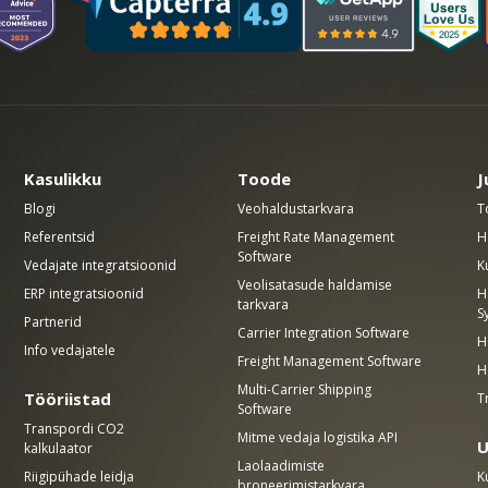
Kasulikku
Toode
J
Blogi
Veohaldustarkvara
T
Referentsid
Freight Rate Management
H
Software
Vedajate integratsioonid
K
Veolisatasude haldamise
ERP integratsioonid
H
tarkvara
S
Partnerid
Carrier Integration Software
H
Info vedajatele
Freight Management Software
H
Multi-Carrier Shipping
Tööriistad
T
Software
Transpordi CO2
Mitme vedaja logistika API
U
kalkulaator
Laolaadimiste
Riigipühade leidja
K
broneerimistarkvara