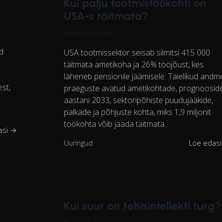
Kui palju tootmistöökohti on
USA-s täitmata?
Rasmus Leichter
d
USA tootmissektor seisab silmitsi 415 000
täitmata ametikoha ja 26% tööjõust, kes
läheneb pensionile jäämisele. Täielikud andm
est,
praeguste avatud ametikohtade, prognoosid
aastani 2033, sektoripõhiste puudujääkide,
palkade ja põhjuste kohta, miks 1,9 miljonit
töökohta võib jääda täitmata.
asi →
Uuringud
Loe edas
Kui suur on tehisintellekti turg?