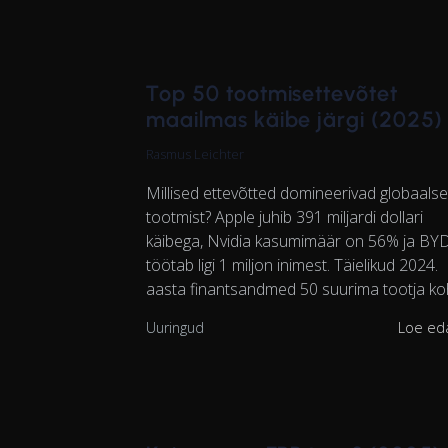
Top 50 tootmisettevõtet
maailmas käibe järgi (2025)
Rasmus Leichter
Millised ettevõtted domineerivad globaalse
tootmist? Apple juhib 391 miljardi dollari
käibega, Nvidia kasumimäär on 56% ja BY
töötab ligi 1 miljon inimest. Täielikud 2024.
aasta finantsandmed 50 suurima tootja ko
Uuringud
Loe ed