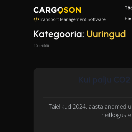
Töö
Hin
Transport Management Software
Kategooria:
Uuringud
10 artiklit
Kui palju CO2
Täielikud 2024. aasta andmed ü
heitkoguste 