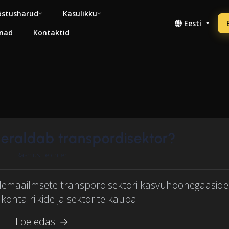
stusharud
Kasulikku
Eesti
nad
Kontaktid
 eraldab transpordisektor?
Rasmus Leichter
lemaailmsete transpordisektori kasvuhoonegaaside
kohta riikide ja sektorite kaupa
Loe edasi →