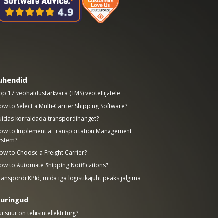
uhendid
op 17 veohaldustarkvara (TMS) veotellijatele
ow to Select a Multi-Carrier Shipping Software?
uidas korraldada transpordihanget?
ow to Implement a Transportation Management
ystem?
ow to Choose a Freight Carrier?
ow to Automate Shipping Notifications?
ranspordi KPId, mida iga logistikajuht peaks jälgima
uringud
ui suur on tehisintellekti turg?