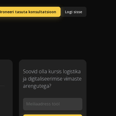
Broneeri tasuta konsultatsioon
Logi sisse
Soovid olla kursis logistika
ja digitaliseerimise viimaste
arengutega?
Meiliaadress tööl