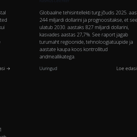
Rasmus Leichter
tal
Globaalne tehisintellekti turg jõudis 2025. aas
tted
244 miljardi dollarini ja prognoositakse, et se
kui
ulatub 2030. aastaks 827 miljardi dollarini,
kasvades aastas 27,7%. See raport jagab
e
turumaht regioonide, tehnoloogiatüüpide ja
aastate kaupa koos kontrollitud
andmeallikatega.
asi →
Uuringud
Loe edas
41