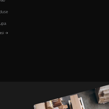
svab
nduse
upa.
asi →