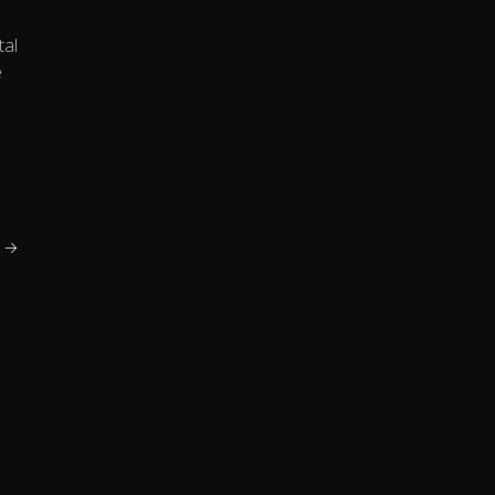
tal
e
i →