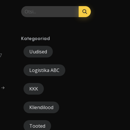
Kategooriad
Uudised
,7
Logistika ABC
i →
KKK
Kliendilood
Tooted