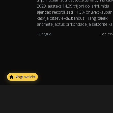
triljoni dollari suurust tööstusharu, mis ka
2029. aastaks 14,39 triljoni dollarini, mida
ajendab rekordilised 11,3% õhuveokauba
kasv ja õitsev e-kaubandus. Hangi täielik
andmete jaotus piirkondade ja sektorite ka
Uuringud
Loe ed
Blogi avaleht