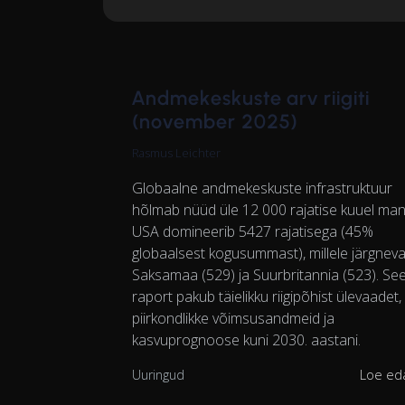
Andmekeskuste arv riigiti
(november 2025)
Rasmus Leichter
Globaalne andmekeskuste infrastruktuur
hõlmab nüüd üle 12 000 rajatise kuuel mand
USA domineerib 5427 rajatisega (45%
globaalsest kogusummast), millele järgnev
Saksamaa (529) ja Suurbritannia (523). Se
raport pakub täielikku riigipõhist ülevaadet,
piirkondlikke võimsusandmeid ja
kasvuprognoose kuni 2030. aastani.
Uuringud
Loe ed