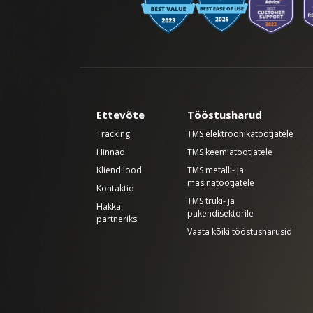
Ettevõte
Tööstusharud
Tracking
TMS elektroonikatootjatele
Hinnad
TMS keemiatootjatele
Kliendilood
TMS metalli- ja
masinatootjatele
Kontaktid
TMS trüki- ja
Hakka
pakendisektorile
partneriks
Vaata kõiki tööstusharusid