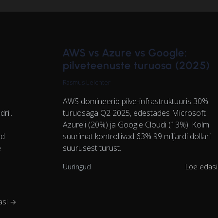
AWS vs Azure vs Google:
pilveteenuste turuosa (2025)
Rasmus Leichter
AWS domineerib pilve-infrastruktuuris 30%
ril.
turuosaga Q2 2025, edestades Microsoft
Azure'i (20%) ja Google Cloudi (13%). Kolm
ad
suurimat kontrollivad 63% 99 miljardi dollari
e
suurusest turust.
Uuringud
Loe edas
asi →