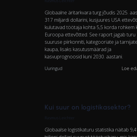
Rasmus Leichter
Globaalne äritarkvara turg jõudis 2025. aas
317 miljardi dollarini, kusjuures USA ettevõ
kulutavad töötaja kohta 5,5 korda rohkem 
Euroopa ettevõtted. See raport jagab turu
suuruse piirkonniti, kategooriate ja tarnijat
kaupa, lisaks kasutusmäärad ja
kasvuprognoosid kuni 2030. aastani.
Uuringud
Loe ed
Kui suur on logistikasektor?
Rasmus Leichter
Globaalse logistikaturu statistika näitab 9,