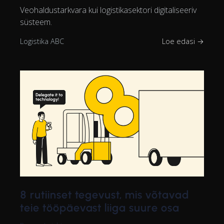
Veohaldustarkvara kui logistikasektori digitaliseeriv
süsteem.
Logistika ABC
Loe edasi →
8 rutiinset tegevust, mis võtavad
teie tööpäevast liiga suure osa