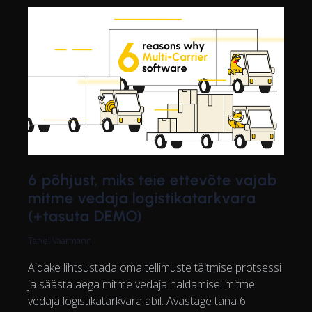
6 põhjust, miks teie ettevõte vajab
mitme vedaja logistikatarkvara
(+tasuta DEMO)
Tanel Vaarmann
Aidake lihtsustada oma tellimuste täitmise protsessi
ja säästa aega mitme vedaja haldamisel mitme
vedaja logistikatarkvara abil. Avastage täna 6