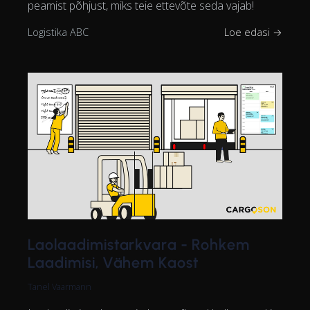
peamist põhjust, miks teie ettevõte seda vajab!
Logistika ABC
Loe edasi →
Laolaadimistarkvara - Rohkem
Laadimisi, Vähem Kaost
Tanel Vaarmann