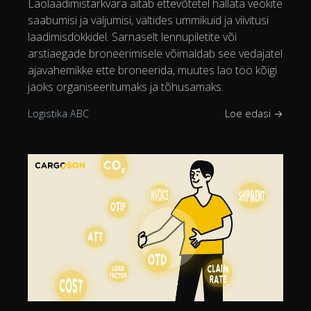
Laolaadimistarkvara aitab ettevõtetel hallata veokite
saabumisi ja väljumisi, vältides ummikuid ja viivitusi
laadimisdokkidel. Sarnaselt lennupiletite või
arstiaegade broneerimisele võimaldab see vedajatel
ajavahemikke ette broneerida, muutes lao töö kõigi
jaoks organiseeritumaks ja tõhusamaks.
Logistika ABC
Loe edasi →