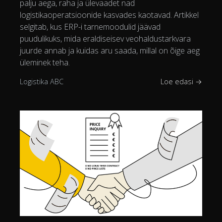
palju aega, raha ja ülevaadet nad
logistikaoperatsioonide kasvades kaotavad. Artikkel
selgitab, kus ERP-i tarnemoodulid jäävad
puudulikuks, mida eraldiseisev veohaldustarkvara
juurde annab ja kuidas aru saada, millal on õige aeg
üleminek teha.
Logistika ABC
Loe edasi →