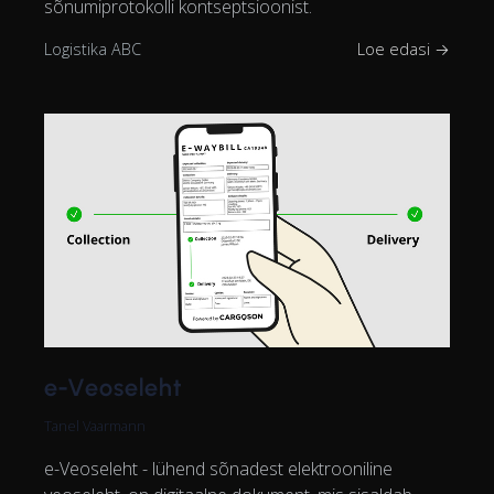
sõnumiprotokolli kontseptsioonist.
Logistika ABC
Loe edasi →
e-Veoseleht
Tanel Vaarmann
e-Veoseleht - lühend sõnadest elektrooniline