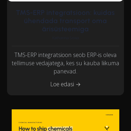
TMS-ERP integratsioon: kuidas
ühendada transport oma
ärisüsteemiga
Katharina Sowa
TMS-ERP integratsioon seob ERP-is oleva
tellimuse vedajatega, kes su kauba liikuma
panevad.
Loe edasi →