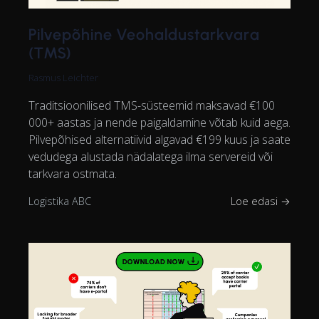
Pilvepõhine Veohaldustarkvara
(TMS)
Rasmus Leichter
Traditsioonilised TMS-süsteemid maksavad €100
000+ aastas ja nende paigaldamine võtab kuid aega.
Pilvepõhised alternatiivid algavad €199 kuus ja saate
vedudega alustada nädalatega ilma servereid või
tarkvara ostmata.
Logistika ABC
Loe edasi →