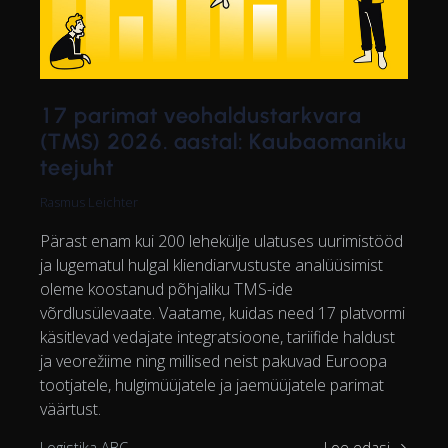
17 parimat veohaldustarkvara
(TMS) 2026. aastal: Kaubaomaniku
teejuht
Rasmus Leichter
Pärast enam kui 200 lehekülje ulatuses uurimistööd
ja lugematul hulgal kliendiarvustuste analüüsimist
oleme koostanud põhjaliku TMS-ide
võrdlusülevaate. Vaatame, kuidas need 17 platvormi
käsitlevad vedajate integratsioone, tariifide haldust
ja veorežiime ning millised neist pakuvad Euroopa
tootjatele, hulgimüüjatele ja jaemüüjatele parimat
väärtust.
Logistika ABC
Loe edasi →