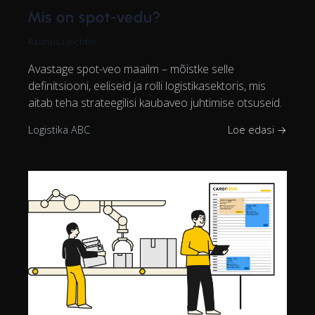
Mis on spot-vedu?
Rasmus Leichter
Avastage spot-veo maailm – mõistke selle
definitsiooni, eeliseid ja rolli logistikasektoris, mis
aitab teha strateegilisi kaubaveo juhtimise otsuseid.
Logistika ABC
Loe edasi →