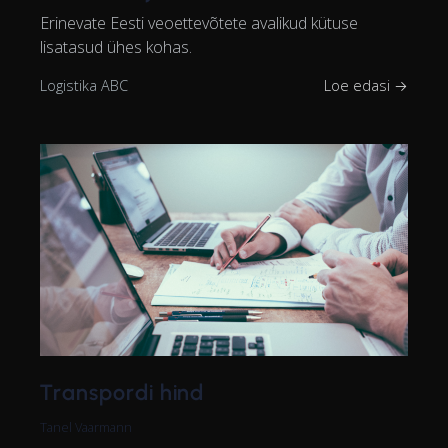
Erinevate Eesti veoettevõtete avalikud kütuse
lisatasud ühes kohas.
Logistika ABC
Loe edasi →
Transpordi hind
Tanel Vaarmann