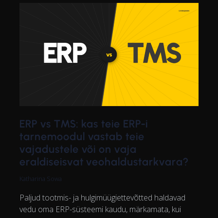
ERP vs TMS: kas teie ERP-i
tarnemoodul vastab teie
vajadustele või on vaja
eraldiseisvat veohaldustarkvara?
Katharina Sowa
Paljud tootmis- ja hulgimüügiettevõtted haldavad
vedu oma ERP-süsteemi kaudu, märkamata, kui