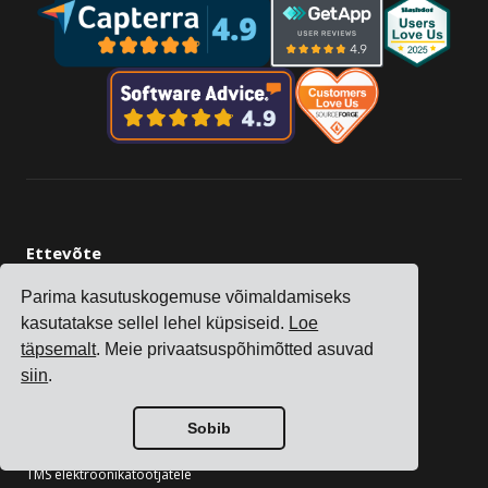
Ettevõte
Tracking
Parima kasutuskogemuse võimaldamiseks
Hinnad
kasutatakse sellel lehel küpsiseid.
Loe
Kliendilood
täpsemalt
. Meie privaatsuspõhimõtted asuvad
Kontaktid
siin
.
Hakka partneriks
Sobib
Tööstusharud
TMS elektroonikatootjatele