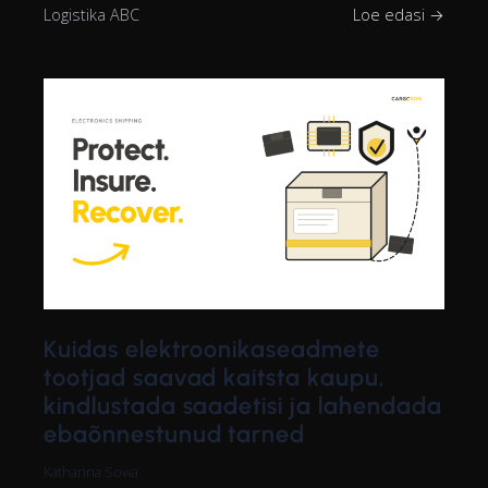
Logistika ABC
Loe edasi →
Kuidas elektroonikaseadmete
tootjad saavad kaitsta kaupu,
kindlustada saadetisi ja lahendada
ebaõnnestunud tarned
Katharina Sowa