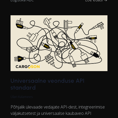
Universaalne veonduse API
standard
Ülari Kalamees
Põhjalik ülevaade vedajate API-dest, integreerimise
väljakutsetest ja universaalse kaubaveo API