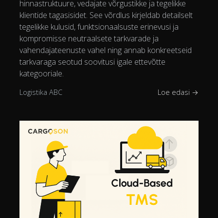
hinnastruktuure, vedajate võrgustikke ja tegelikke
klientide tagasisidet. See võrdlus kirjeldab detailselt
tegelikke kulusid, funktsionaalsuste erinevusi ja
kompromisse neutraalsete tarkvarade ja
vahendajateenuste vahel ning annab konkreetseid
tarkvaraga seotud soovitusi igale ettevõtte
kategooriale.
Logistika ABC
Loe edasi →