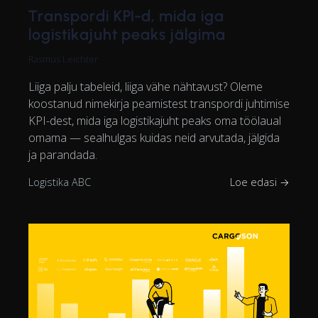
Transpordi KPI-d, mida iga
logistikajuht peaks jälgima
Rasmus Leichter
Liiga palju tabeleid, liiga vähe nähtavust? Oleme
koostanud nimekirja peamistest transpordi juhtimise
KPI-dest, mida iga logistikajuht peaks oma töölaual
omama — sealhulgas kuidas neid arvutada, jälgida
ja parandada.
Logistika ABC
Loe edasi →