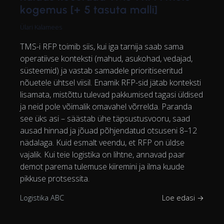
kogemus [+ 5 tasuta malli]
Ülari Kalamees
TMS-i RFP toimib siis, kui iga tarnija saab sama
operatiivse konteksti (mahud, asukohad, vedajad,
süsteemid) ja vastab samadele prioritiseeritud
nõuetele ühtsel viisil. Enamik RFP-sid jätab konteksti
lisamata, mistõttu tulevad pakkumised tagasi üldised
ja neid pole võimalik omavahel võrrelda. Paranda
see üks asi – säästab ühe täpsustusvooru, saad
ausad hinnad ja jõuad põhjendatud otsuseni 8–12
nädalaga. Kuid esmalt veendu, et RFP on üldse
vajalik. Kui teie logistika on lihtne, annavad paar
demot parema tulemuse kiiremini ja ilma kuude
pikkuse protsessita.
Logistika ABC
Loe edasi →