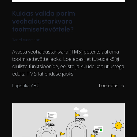
Kuidas valida parim
veohaldustarkvara
tootmisettevõttele?
Tanel Vaarmann
Avasta veohaldustarkvara (TMS) potentsiaal oma
tootmisettevõtte jaoks. Loe edasi, et tutvuda kõigi
oluliste funktsioonide, eeliste ja kulude kaalutlustega
eduka TMS-lahenduse jaoks.
Logistika ABC
Loe edasi →