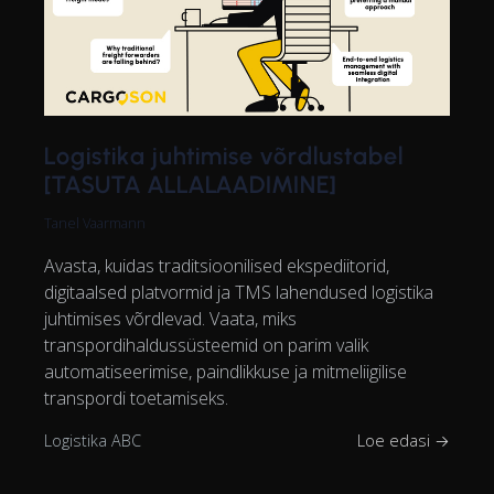
Logistika juhtimise võrdlustabel
[TASUTA ALLALAADIMINE]
Tanel Vaarmann
Avasta, kuidas traditsioonilised ekspediitorid,
digitaalsed platvormid ja TMS lahendused logistika
juhtimises võrdlevad. Vaata, miks
transpordihaldussüsteemid on parim valik
automatiseerimise, paindlikkuse ja mitmeliigilise
transpordi toetamiseks.
Logistika ABC
Loe edasi →