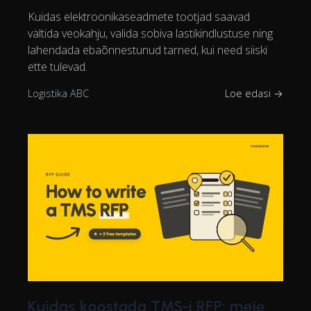
Kuidas elektroonikaseadmete tootjad saavad
vältida veokahju, valida sobiva lastikindlustuse ning
lahendada ebaõnnestunud tarned, kui need siiski
ette tulevad.
Logistika ABC
Loe edasi →
Kuidas koostada TMS-i RFP: meie