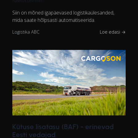
Rasmus Leichter
Siin on mõned igapäevased logistikaülesanded,
mida saate hõlpsasti automatiseerida.
Logistika ABC
Loe edasi →
Kütuse lisatasu (BAF) - erinevad
Eesti vedajad