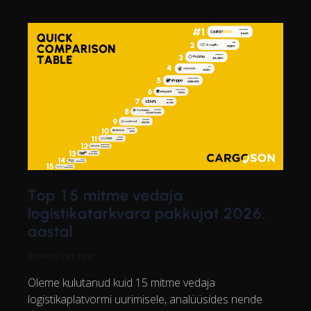
Top 15 mitme vedaja
logistikatarkvara pakkujat 2026.
aastal
Rasmus Leichter
Oleme kulutanud kuid 15 mitme vedaja
logistikaplatvormi uurimisele, analüüsides nende