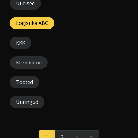
Uudised
Logistika ABC
KKK
Kliendilood
Tooted
Uuringud
1
2
›
»