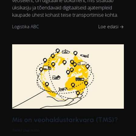
veoseleht, on digitaalne dokument, mis sisaldab
üksikasju ja tõendavaid digitaalseid ajatempleid
kaupade ühest kohast teise transportimise kohta.
Logistika ABC
Loe edasi →
Mis on veohaldustarkvara (TMS)?
Tanel Vaarmann