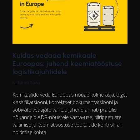
Kuidas vedada kemikaale
Euroopas: juhend keemiatööstuse
logistikajuhtidele
Katharina Sowa
Kemikaalide vedu Euroopas nõuab kolme asja: õiget
klassifikatsiooni, korrektset dokumentatsiooni ja
sobivate vedajate valikut. Juhend annab praktilisi
nõuandeid ADR-nõuetele vastavuse, piiripeetuste
vältimise ja keemiatööstuse veokulude kontrolli all
hoidmise kohta.