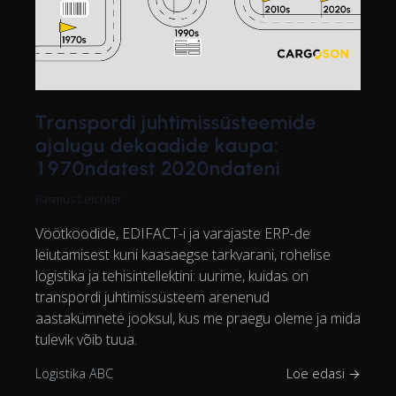
Transpordi juhtimissüsteemide
ajalugu dekaadide kaupa:
1970ndatest 2020ndateni
Rasmus Leichter
Vöötkoodide, EDIFACT-i ja varajaste ERP-de
leiutamisest kuni kaasaegse tarkvarani, rohelise
logistika ja tehisintellektini: uurime, kuidas on
transpordi juhtimissüsteem arenenud
aastakümnete jooksul, kus me praegu oleme ja mida
tulevik võib tuua.
Logistika ABC
Loe edasi →