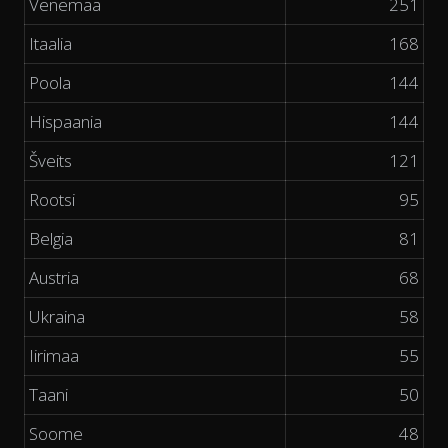
Venemaa
251
Itaalia
168
Poola
144
Hispaania
144
Šveits
121
Rootsi
95
Belgia
81
Austria
68
Ukraina
58
Iirimaa
55
Taani
50
Soome
48