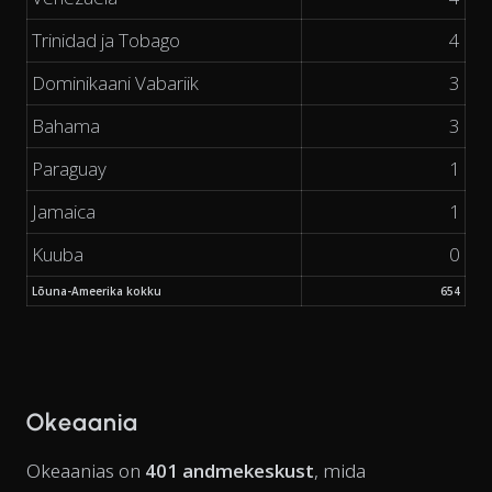
Trinidad ja Tobago
4
Dominikaani Vabariik
3
Bahama
3
Paraguay
1
Jamaica
1
Kuuba
0
Lõuna-Ameerika kokku
654
Okeaania
Okeaanias on
401 andmekeskust
, mida