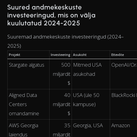
Suured andmekeskuste
investeeringud, mis on välja
kuulutatud 2024-2025
Suuremad andmekeskuste investeeringud (2024–
2025)
Projekt
Investeering
Asukoht
Ettevõte
Stargate algatus
500
Mitmed USA
OpenAI/Ora
miljardit
asukohad
$
Aligned Data
40
USA (üle 50
BlackRocki
Centers
miljardit
kampuse)
omandamine
$
AWS Georgia
35
Georgia, USA
Amazon
laiendus
miljardit