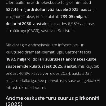
Ülemaailmne andmekeskuste turg oli hinnatud
527,46 miljardi dollari väärtusele 2025. aastal
ja
prognoositakse, et see ulatub
739,05 miljardi
dollarini 2030. aastaks
, kasvades 6,98% aastase
liitmääraga (CAGR), vastavalt Statistale.
Siiski räägib andmekeskuste infrastruktuuri
kulutused dramaatilisemat lugu. Gartner teatas
489,5 miljardi dollari suurusest andmekeskuste
süsteemide kulutustest 2025. aastal
, mis kujutab
endast 46,8% kasvu võrreldes 2024. aasta 333,4
miljardi dollariga. See plahvatuslik kasv peegeldab AI
infrastruktuuri buumi.
Andmekeskuste turu suurus piirkonniti
(2025)