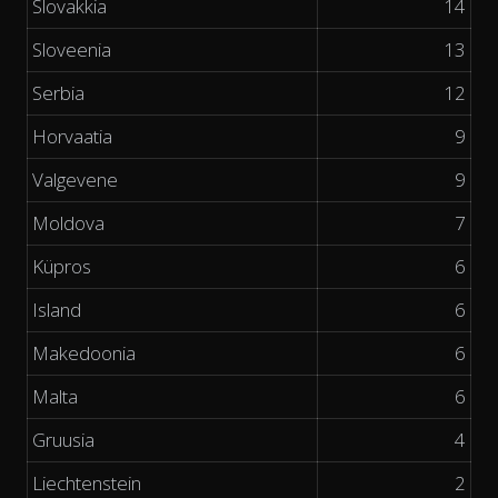
Slovakkia
14
Sloveenia
13
Serbia
12
Horvaatia
9
Valgevene
9
Moldova
7
Küpros
6
Island
6
Makedoonia
6
Malta
6
Gruusia
4
Liechtenstein
2