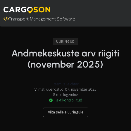
Transport Management Software
UURINGUD
Andmekeskuste arv riigiti
(november 2025)
Rasmus Leichter
Viimati uuendatud: 07. november 2025
8 min lugemine
Faktikontrollitud
Viita sellele uuringule