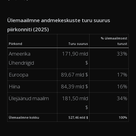
Ülemaailmne andmekeskuste turu suurus
piirkonniti (2025)
% ülemaailmsest
Piirkond
Turu suurus
turust
Ameerika
171,90 mld
33%
Ühendriigid
$
Euroopa
89,67 mld $
17%
Hiina
84,39 mld $
16%
Ülejäänud maailm
181,50 mld
34%
$
Ülemaailmne kokku
527,46 mld $
100%