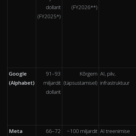
dollarit
(FY2026**)
(FY2025*)
Google
91–93
Kõrgem
AI, pilv,
(Alphabet)
miljardit
(täpsustamisel)
infrastruktuur
dollarit
Meta
66–72
~100 miljardit
AI treenimise