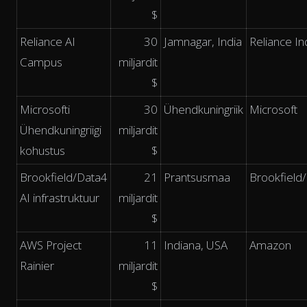
$
Reliance AI
30
Jamnagar, India
Reliance In
Campus
miljardit
$
Microsofti
30
Ühendkuningriik
Microsoft
Ühendkuningriigi
miljardit
kohustus
$
Brookfield/Data4
21
Prantsusmaa
Brookfield
AI infrastruktuur
miljardit
$
AWS Project
11
Indiana, USA
Amazon
Rainier
miljardit
$