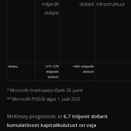
miljardit
dollarit
infrastruktuur
dollarit
Kokku
~371–379
~446+ miljardit
miljardit
dollarit
dollarit
* Microsofti finantsaasta lõpeb 30. juunil
** Microsofti FY2026 algas 1. juulil 2025
McKinsey prognoosib, et
6,7 triljonit dollarit
kumulatiivset kapitalikulutust on vaja