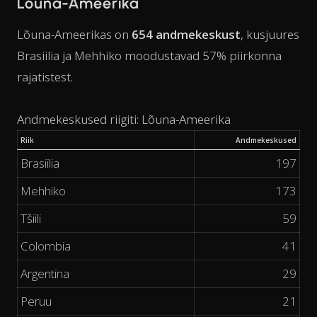
Lõuna-Ameerika
Lõuna-Ameerikas on
654 andmekeskust
, kusjuures
Brasiilia ja Mehhiko moodustavad 57% piirkonna
rajatistest.
Andmekeskused riigiti: Lõuna-Ameerika
Riik
Andmekeskused
Brasiilia
197
Mehhiko
173
Tšiili
59
Colombia
41
Argentina
29
Peruu
21