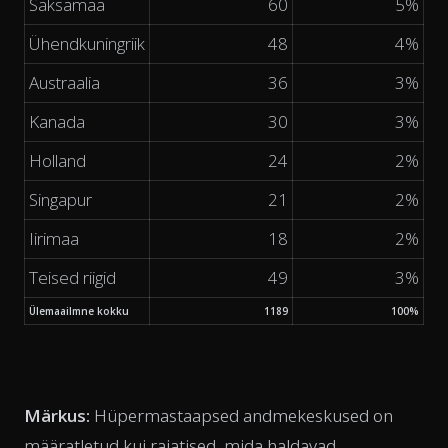
Saksamaa
60
5%
Ühendkuningriik
48
4%
Austraalia
36
3%
Kanada
30
3%
Holland
24
2%
Singapur
21
2%
Iirimaa
18
2%
Teised riigid
49
3%
Ülemaailmne kokku
1189
100%
Märkus:
Hüpermastaapsed andmekeskused on
määratletud kui rajatised, mida haldavad