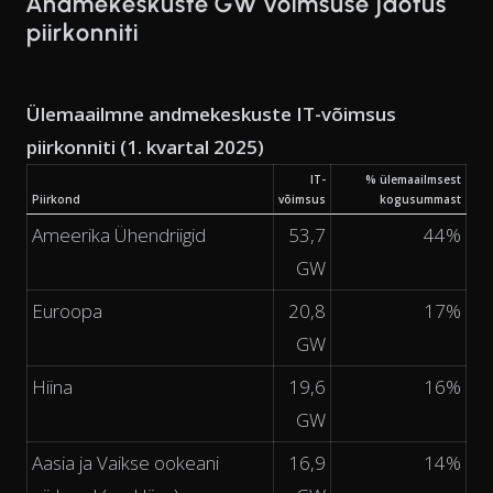
Andmekeskuste GW võimsuse jaotus
piirkonniti
Ülemaailmne andmekeskuste IT-võimsus
piirkonniti (1. kvartal 2025)
IT-
% ülemaailmsest
Piirkond
võimsus
kogusummast
Ameerika Ühendriigid
53,7
44%
GW
Euroopa
20,8
17%
GW
Hiina
19,6
16%
GW
Aasia ja Vaikse ookeani
16,9
14%