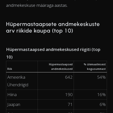
andmekeskuse määraga aastas.
Hüpermastaapsete andmekeskuste
arv riikide kaupa (top 10)
Hüpermastaapsed andmekeskused riigiti (top
10)
Hüpermastaapsed
% ülemaailmsest
Riik
andmekeskused
kogusummast
Ameerika
642
54%
Ühendriigid
Hiina
190
16%
Jaapan
71
6%