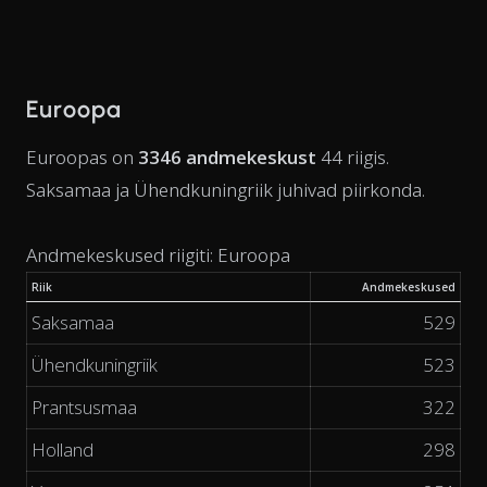
Euroopa
Euroopas on
3346 andmekeskust
44 riigis.
Saksamaa ja Ühendkuningriik juhivad piirkonda.
Andmekeskused riigiti: Euroopa
Riik
Andmekeskused
Saksamaa
529
Ühendkuningriik
523
Prantsusmaa
322
Holland
298