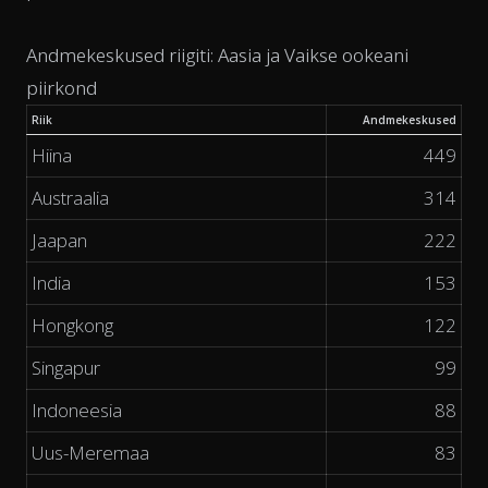
Andmekeskused riigiti: Aasia ja Vaikse ookeani
piirkond
Riik
Andmekeskused
Hiina
449
Austraalia
314
Jaapan
222
India
153
Hongkong
122
Singapur
99
Indoneesia
88
Uus-Meremaa
83