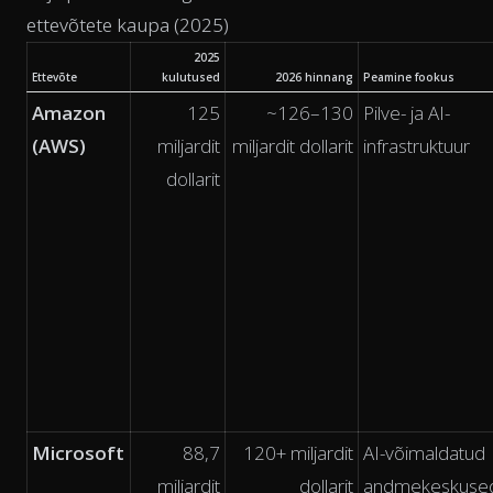
ettevõtete kaupa (2025)
2025
Ettevõte
kulutused
2026 hinnang
Peamine fookus
Amazon
125
~126–130
Pilve- ja AI-
(AWS)
miljardit
miljardit dollarit
infrastruktuur
dollarit
Microsoft
88,7
120+ miljardit
AI-võimaldatud
miljardit
dollarit
andmekeskuse