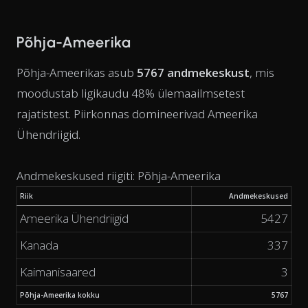
Põhja-Ameerika
Põhja-Ameerikas asub
5767 andmekeskust
, mis
moodustab ligikaudu 48% ülemaailmsetest
rajatistest. Piirkonnas domineerivad Ameerika
Ühendriigid.
Andmekeskused riigiti: Põhja-Ameerika
Riik
Andmekeskused
Ameerika Ühendriigid
5427
Kanada
337
Kaimanisaared
3
Põhja-Ameerika kokku
5767