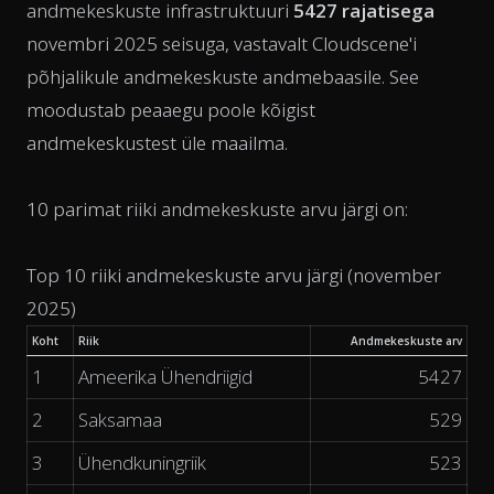
andmekeskuste infrastruktuuri
5427 rajatisega
novembri 2025 seisuga, vastavalt Cloudscene'i
põhjalikule andmekeskuste andmebaasile. See
moodustab peaaegu poole kõigist
andmekeskustest üle maailma.
10 parimat riiki andmekeskuste arvu järgi on:
Top 10 riiki andmekeskuste arvu järgi (november
2025)
Koht
Riik
Andmekeskuste arv
1
Ameerika Ühendriigid
5427
2
Saksamaa
529
3
Ühendkuningriik
523