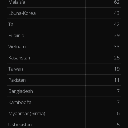
Malaisia
62
Lõuna-Korea
43
Tai
42
Filipiinid
39
Vietnam
33
Kasahstan
25
Taiwan
19
Pakistan
11
Bangladesh
7
Kambodža
7
Myanmar (Birma)
6
Usbekistan
5