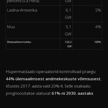
piirkond (v.a Hiina)
GW
Ladina-Ameerika
6,1
5%
GW
Muu
5,1
4%
GW
Ülemaailmne kokku
122,2
100%
GW
Hüpermastaabi operaatorid kontrollivad praegu
44% ülemaailmsest andmekeskuste võimsusest
,
tõustes 2017. aasta vaid 20%-lt. Selle osakaalu
prognoositakse ulatuvat
61%-ni 2030. aastaks
.