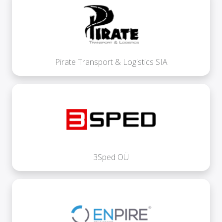
Pirate Transport & Logistics SIA
3Sped OÜ