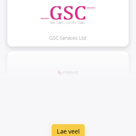
GSC Services Ltd.
FRESHQ Transport SP ZOO
Lae veel