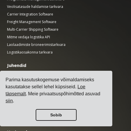
Veolisatasude haldamise tarkvara
Carrier Integration Software
Freight Management Software
Multi-Carrier Shipping Software
Mitme vedaja logistika API
Laolaadimiste broneerimistarkvara
Logistikaosakonna tarkvara
Juhendid
Top 17 veohaldustarkvara (TMS) veotellijatele
Parima kasutuskogemuse võimaldamiseks
How to Select a Multi-Carrier Shipping Software?
kasutatakse sellel lehel küpsiseid.
Loe
Kuidas korraldada transpordihanget?
täpsemalt
. Meie privaatsuspõhimõtted asuvad
How to Implement a Transportation Management System?
siin
.
How to Choose a Freight Carrier?
How to Automate Shipping Notifications?
Sobib
Transpordi KPId, mida iga logistikajuht peaks jälgima