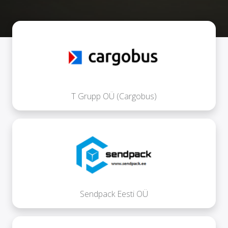
T Grupp OÜ (Cargobus)
Sendpack Eesti OÜ