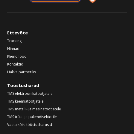
Ettevõte
Tracking
Hinnad
Kliendilood
Kontaktid
Hakka partneriks
Tööstusharud
TMS elektroonikatootjatele
TMS keemiatootjatele
TMS metalli- ja masinatootjatele
TMS trüki- ja pakendisektorile
Vaata kõiki tööstusharusid