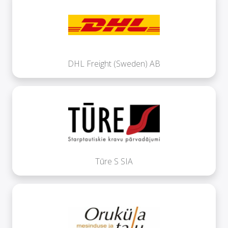
DHL Freight (Sweden) AB
Tūre S SIA