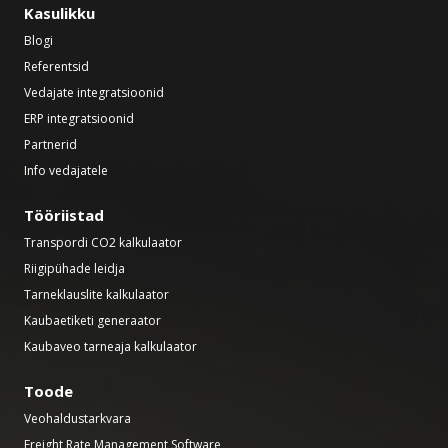
Kasulikku
Blogi
Referentsid
Vedajate integratsioonid
ERP integratsioonid
Partnerid
Info vedajatele
Tööriistad
Transpordi CO2 kalkulaator
Riigipühade leidja
Tarneklauslite kalkulaator
Kaubaetiketi generaator
Kaubaveo tarneaja kalkulaator
Toode
Veohaldustarkvara
Freight Rate Management Software