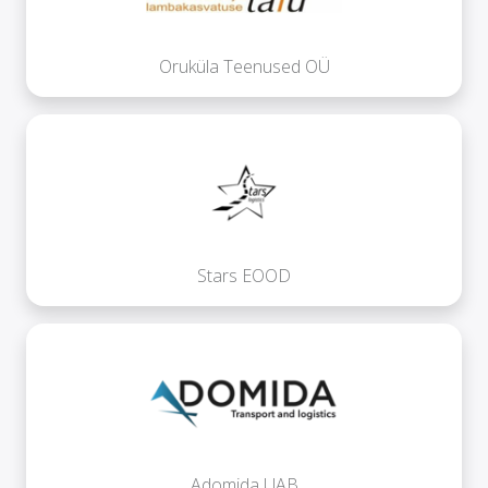
Oruküla Teenused OÜ
Stars EOOD
Adomida UAB