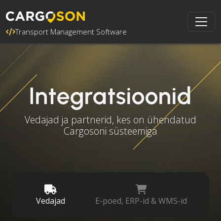
Transport Management Software
Integratsioonid
Vedajad ja partnerid, kes on ühendatud
Cargosoni süsteemiga
Vedajad
E-poed, ERP-id & WMS-id