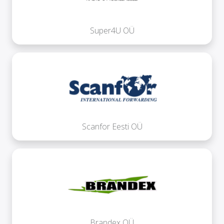
Super4U OÜ
Scanfor Eesti OÜ
Brandex OÜ