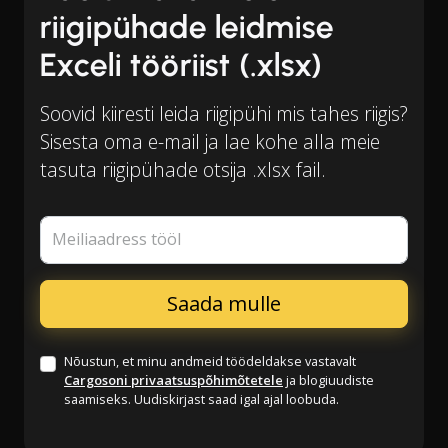
riigipühade leidmise
Exceli tööriist (.xlsx)
Soovid kiiresti leida riigipühi mis tahes riigis?
Sisesta oma e-mail ja lae kohe alla meie
tasuta riigipühade otsija .xlsx fail.
Meiliaadress tööl
Nõustun, et minu andmeid töödeldakse vastavalt
Cargosoni privaatsuspõhimõtetele
ja blogiuudiste
saamiseks. Uudiskirjast saad igal ajal loobuda.