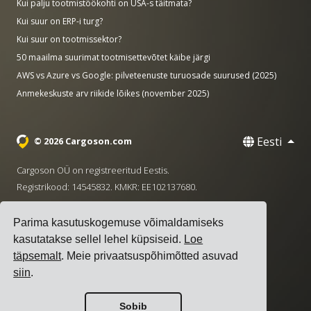
Kui palju tootmistöökohti on USA-s täitmata?
Kui suur on ERP-i turg?
Kui suur on tootmissektor?
50 maailma suurimat tootmisettevõtet käibe järgi
AWS vs Azure vs Google: pilveteenuste turuosade suurused (2025)
Anmekeskuste arv riikide lõikes (november 2025)
Eesti
© 2026 Cargoson.com
Cargoson OÜ on registreeritud Eestis.
Registrikood: 14545832. KMKR: EE102137680.
Peakontor: Pärnu mnt. 141, 11314 Tallinn, Eesti
Parima kasutuskogemuse võimaldamiseks
·
+372 5555 0028
hello@cargoson.com
kasutatakse sellel lehel küpsiseid.
Loe
täpsemalt
. Meie privaatsuspõhimõtted asuvad
Teenuse tingimused
|
Privaatsuseeskirjad
|
Küpsiste
siin
.
poliitika
Sobib