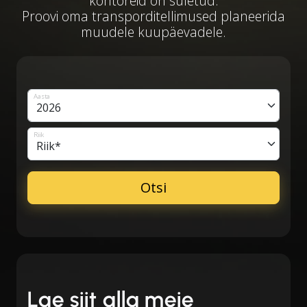
kontoreid on suletud.
Proovi oma transporditellimused planeerida
muudele kuupäevadele.
Aasta
Riik
Lae siit alla meie