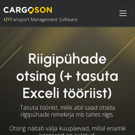
Transport Management Software
Riigipühade
otsing (+ tasuta
Exceli tööriist)
Tasuta tööriist, mille abil saad otsida
riigipühade nimekirja mis tahes riigis.
Otsing näitab välja kuupäevad, millal enamik