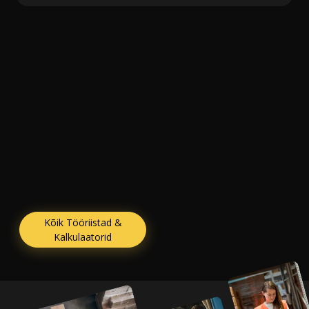
Kõik Tööriistad &
Kalkulaatorid