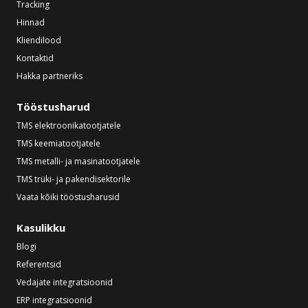
Tracking
Hinnad
Kliendilood
Kontaktid
Hakka partneriks
Tööstusharud
TMS elektroonikatootjatele
TMS keemiatootjatele
TMS metalli- ja masinatootjatele
TMS trüki- ja pakendisektorile
Vaata kõiki tööstusharusid
Kasulikku
Blogi
Referentsid
Vedajate integratsioonid
ERP integratsioonid