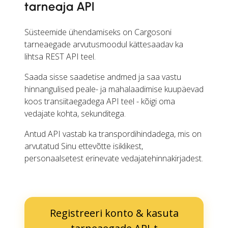
tarneaja API
Süsteemide ühendamiseks on Cargosoni
tarneaegade arvutusmoodul kättesaadav ka
lihtsa REST API teel.
Saada sisse saadetise andmed ja saa vastu
hinnangulised peale- ja mahalaadimise kuupäevad
koos transiitaegadega API teel - kõigi oma
vedajate kohta, sekunditega.
Antud API vastab ka transpordihindadega, mis on
arvutatud Sinu ettevõtte isiklikest,
personaalsetest erinevate vedajatehinnakirjadest.
Registreeri konto & kasuta