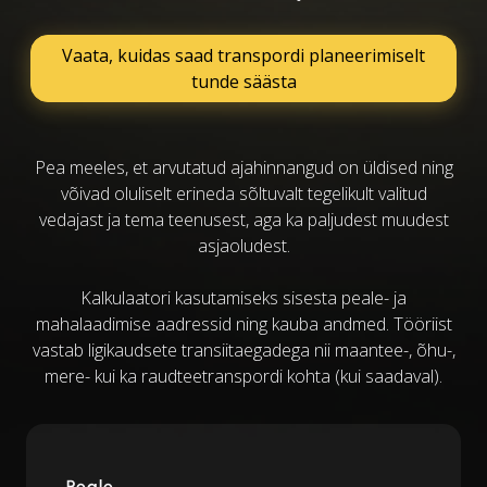
Vaata, kuidas saad transpordi planeerimiselt
tunde säästa
Pea meeles, et arvutatud ajahinnangud on üldised ning
võivad oluliselt erineda sõltuvalt tegelikult valitud
vedajast ja tema teenusest, aga ka paljudest muudest
asjaoludest.
Kalkulaatori kasutamiseks sisesta peale- ja
mahalaadimise aadressid ning kauba andmed. Tööriist
vastab ligikaudsete transiitaegadega nii maantee-, õhu-,
mere- kui ka raudteetranspordi kohta (kui saadaval).
Peale