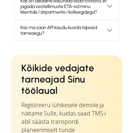
Kas on ideaalne kasutada seda tööriista, et
jagada veotellimuste ETA-sid minu
klientide / äripartnerite / kolleegidega?
Kas ma saan API kaudu küsida täpseid
tarneaegu?
Kõikide vedajate
tarneajad Sinu
töölaual
Registreeru lühikesele demole ja
näitame Sulle, kuidas saad TMS-i
abil säästa transpordi
planeerimiselt tunde