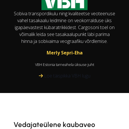
Sobiva transpordikulu ning kvaliteetse veoteenuse
vahel tasakaalu leidmine on veokorralduse üks
igapäevastest kübaratrikkidest. Cargosoni toel on
võimalik leida see tasakaalupunkt läbi parima
hinna ja sobivaima veograafiku võrdlemise.
Merly Sepri-Eha
VBH Estonia tarneahela üksuse juht
Loe täispikka VBH lugu
Vedajateülene kaubaveo