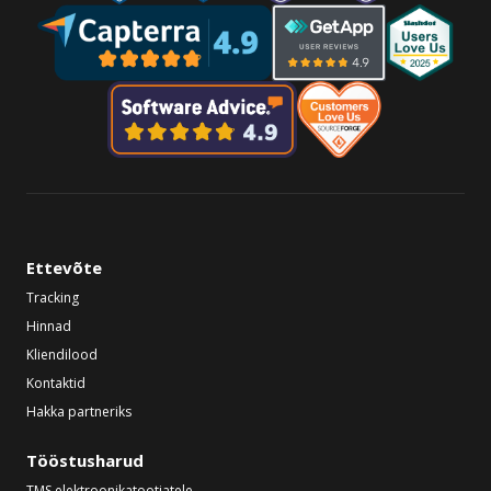
Ettevõte
Tracking
Hinnad
Kliendilood
Kontaktid
Hakka partneriks
Tööstusharud
TMS elektroonikatootjatele