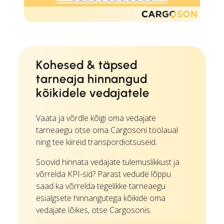
Kohesed & täpsed
tarneaja hinnangud
kõikidele vedajatele
Vaata ja võrdle kõigi oma vedajate
tarneaegu otse oma Cargosoni töölaual
ning tee kiireid transpordiotsuseid.
Soovid hinnata vedajate tulemuslikkust ja
võrrelda KPI-sid? Pärast vedude lõppu
saad ka võrrelda tegelikke tarneaegu
esialgsete hinnangutega kõikide oma
vedajate lõikes, otse Cargosonis.