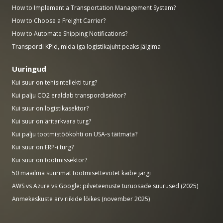
How to Implement a Transportation Management System?
How to Choose a Freight Carrier?
How to Automate Shipping Notifications?
Transpordi KPId, mida iga logistikajuht peaks jälgima
Uuringud
Kui suur on tehisintellekti turg?
Kui palju CO2 eraldab transpordisektor?
Kui suur on logistikasektor?
Kui suur on äritarkvara turg?
Kui palju tootmistöökohti on USA-s täitmata?
Kui suur on ERP-i turg?
Kui suur on tootmissektor?
50 maailma suurimat tootmisettevõtet käibe järgi
AWS vs Azure vs Google: pilveteenuste turuosade suurused (2025)
Anmekeskuste arv riikide lõikes (november 2025)