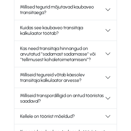
Millised tegurid mõjutavad kaubaveo
transiitaega?
Kuidas see kaubaveo transiitaja
kalkulaator töötab?
Kas need transiitaja hinnangud on
arvutatud "sadamast sadamasse" või
"tellimusest kohaletoimetamiseni"?
Milliseid tegureid võtab käesolev
transiitaja kalkulaator arvesse?
Milliseid transpordilligid on antud tööriistas
saadaval?
Kellele on tööriist mõeldud?