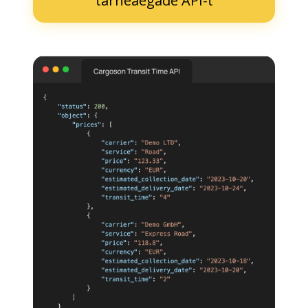
tarneaegade API-t