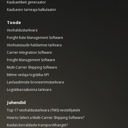
Kaubaetiketi generaator
Kaubaveo tarneaja kalkulaator
Toode
Veohaldustarkvara
Freight Rate Management Software
Veolisatasude haldamise tarkvara
Carrier Integration Software
Freight Management Software
Multi-Carrier Shipping Software
Mitme vedaja logistika API
Laolaadimiste broneerimistarkvara
Logistikaosakonna tarkvara
Juhendid
Top 17 veohaldustarkvara (TMS) veotellijatele
How to Select a Multi-Carrier Shipping Software?
Kuidas korraldada transpordihanget?