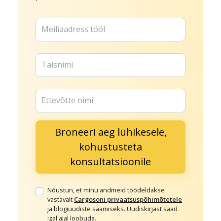
Meiliaadress tööl
Täisnimi
Ettevõtte nimi
Nõustun, et minu andmeid töödeldakse
vastavalt
Cargosoni privaatsuspõhimõtetele
ja blogiuudiste saamiseks. Uudiskirjast saad
igal ajal loobuda.