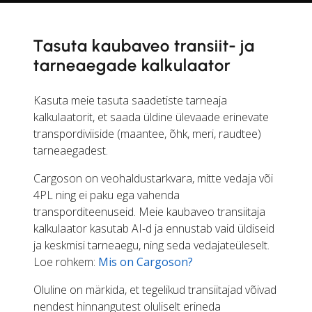
Tasuta kaubaveo transiit- ja
tarneaegade kalkulaator
Kasuta meie tasuta saadetiste tarneaja
kalkulaatorit, et saada üldine ülevaade erinevate
transpordiviiside (maantee, õhk, meri, raudtee)
tarneaegadest.
Cargoson on veohaldustarkvara, mitte vedaja või
4PL ning ei paku ega vahenda
transporditeenuseid. Meie kaubaveo transiitaja
kalkulaator kasutab AI-d ja ennustab vaid üldiseid
ja keskmisi tarneaegu, ning seda vedajateüleselt.
Loe rohkem:
Mis on Cargoson?
Oluline on märkida, et tegelikud transiitajad võivad
nendest hinnangutest oluliselt erineda