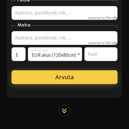
Aadress, postikood, riik, ...
Maha
Aadress, postikood, riik, ...
Kogus
Pakendi tüüp
Kaal
Arvuta