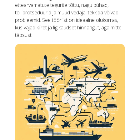
ettearvamatute tegurite tõttu, nagu pühad,
tolliprotseduurid ja muud vedajal tekkida võivad
probleemid. See tööriist on ideaalne olukorras,
kus vajad kiiret ja ligikaudset hinnangut, aga mitte
täpsust.