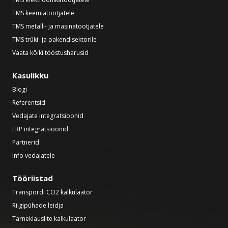
TMS keemiatootjatele
TMS metalli- ja masinatootjatele
TMS trüki- ja pakendisektorile
Vaata kõiki tööstusharusid
Kasulikku
Blogi
Referentsid
Vedajate integratsioonid
ERP integratsioonid
Partnerid
Info vedajatele
Tööriistad
Transpordi CO2 kalkulaator
Riigipühade leidja
Tarneklauslite kalkulaator