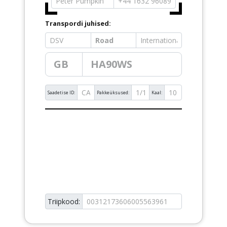
Transpordi juhised:
Saadetise ID:
Pakkeüksused:
Kaal:
Triipkood: