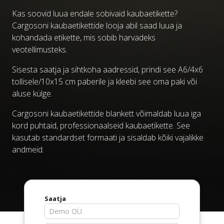
Kas soovid luua endale sobivaid kaubaetikette?
Cargosoni kaubaetikettide looja abil saad luua ja
kohandada etikette, mis sobib harvadeks
veotellimusteks.
Sisesta saatja ja sihtkoha aadressid, prindi see A6/4x6
tollisele/10x15 cm paberile ja kleebi see oma paki või
aluse külge.
Cargosoni kaubaetikettide blankett võimaldab luua iga
kord puhtaid, professionaalseid kaubaetikette. See
kasutab standardset formaati ja sisaldab kõiki vajalikke
andmeid.
Saatja