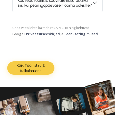
Kas seda tööriista soovitate kasutada ka
siis, kui pean igapäevaselt looma pakisilte?
Seda veebilehte kaitseb reCAPTCHA ning kehtivad
Google'i
Privaatsuseeskirjad
ja
Teenusetingimused
.
Kõik Tööriistad &
Kalkulaatorid