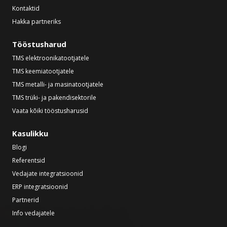
Kontaktid
Hakka partneriks
Tööstusharud
TMS elektroonikatootjatele
TMS keemiatootjatele
TMS metalli- ja masinatootjatele
TMS trüki- ja pakendisektorile
Vaata kõiki tööstusharusid
Kasulikku
Blogi
Referentsid
Vedajate integratsioonid
ERP integratsioonid
Partnerid
Info vedajatele