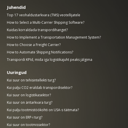
Juhendid
Top 17 veohaldustarkvara (TMS) veotellijatele
How to Select a Multi-Carrier Shipping Software?
Kuidas korraldada transpordihanget?
How to Implement a Transportation Management System?
How to Choose a Freight Carrier?
How to Automate Shipping Notifications?
Transpordi KPId, mida iga logistikajuht peaks jälgima
Uuringud
Kui suur on tehisintellekti turg?
Kui palju CO2 eraldab transpordisektor?
Kui suur on logistikasektor?
Kui suur on äritarkvara turg?
Kui palju tootmistöökohti on USA-s täitmata?
Kui suur on ERP-i turg?
Kui suur on tootmissektor?