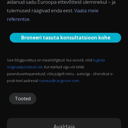
aidanud sadu Euroopa ettevõtteid üleminekul – ja
tulemused räägivad enda eest.
Vaata meie
referentse
.
Broneeri tasuta konsultatsioon kohe
See blogipostitus on masintõlgitud. Kui soovid, võid
lugeda
originaalpostitust siit
. Kui märkad vigu või tekib
parandusettepanekuid, võta julgelt minu - autoriga - ühendust e-
posti teel aadressil
rasmus@cargoson.com
.
Tooted
Avaldaja