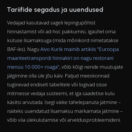
Tariifide segadus ja uuendused
Vedajad kasutavad sageli lepingupõhist
hinnastamist või ad-hoc pakkumisi, igaühel oma
kütuse lisamaksuga (mida mõnikord nimetatakse
BAF-iks). Nagu
Aivo Kurik mainib artiklis "Euroopa
maanteetranspordi hinnakiri on nagu restorani
menüü 10 000+ roaga"
, võib kõigi nende muutujate
jälgimine olla üle jõu käiv. Paljud meeskonnad
tuginevad endiselt tabelitele või logivad sisse
mitmesse vedaja süsteemi, et iga saadetise kulu
käsitsi arvutada. Isegi väike tähelepanuta jätmine –
näiteks uuendatud lisamaksu märkamata jätmine –
võib viia ülekulutamise või arveldusprobleemideni.