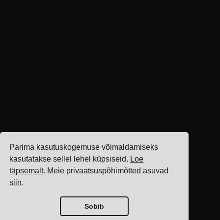
Parima kasutuskogemuse võimaldamiseks
kasutatakse sellel lehel küpsiseid.
Loe
täpsemalt
. Meie privaatsuspõhimõtted asuvad
siin
.
Sobib