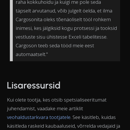
raha kokkuhoidu ja kuigi me pole seda
täpselt arvutanud, võib julgelt öelda, et ilma
Cargosonita oleks tõenäoliselt tööl rohkem
inimesi, kes jälgiksid kogu protsessi ja tooksid
vestluste sisu ühistesse Exceli tabelitesse.
Cargoson teeb seda tööd meie eest
automaatselt."
Lisaressursid
Kui olete tootja, kes otsib spetsialiseeritumat
juhendamist, vaadake meie artiklit
veohaldustarkvara tootjatele
. See käsitleb, kuidas
käsitleda raskeid kaubaaluseid, võrrelda vedajaid ja