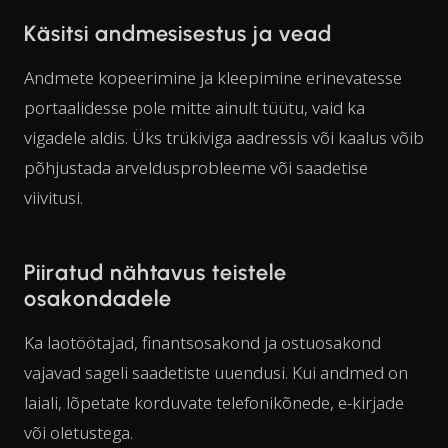
Käsitsi andmesisestus ja vead
Andmete kopeerimine ja kleepimine erinevatesse
portaalidesse pole mitte ainult tüütu, vaid ka
vigadele aldis. Üks trükiviga aadressis või kaalus võib
põhjustada arveldusprobleeme või saadetise
viivitusi.
Piiratud nähtavus teistele
osakondadele
Ka laotöötajad, finantsosakond ja ostuosakond
vajavad sageli saadetiste uuendusi. Kui andmed on
laiali, lõpetate korduvate telefonikõnede, e-kirjade
või oletustega.