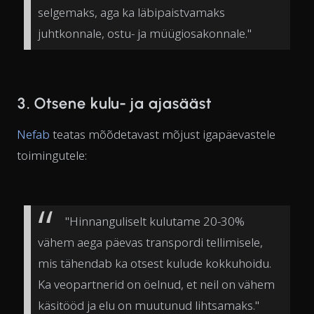
selgemaks, aga ka läbipaistvamaks
juhtkonnale, ostu- ja müügiosakonnale."
3. Otsene kulu- ja ajasääst
Nefab
teatas mõõdetavast mõjust igapäevastele
toimingutele:
"Hinnanguliselt kulutame 20-30%
vähem aega päevas transpordi tellimisele,
mis tähendab ka otsest kulude kokkuhoidu.
Ka veopartnerid on öelnud, et neil on vähem
käsitööd ja elu on muutunud lihtsamaks."