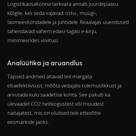
Logistikaosakonna tarkvara annab juurdepääsu
kõigile, kes seda vajavad: ostu-, müügi-,
laomeeskondadele ja juhtidele. Reaalajas uuendused
tähendavad vähem edasi-tagasi e-kirju,
minimeerides viivitusi.
Analüütika ja aruandlus
Täpsed andmed aitavad teil märgata
ebaefektiivsust, mõõta vedajate tulemuslikkust ja
arvutada kulu saadetise kohta. See pakub ka
ülevaadet CO2 heitkogustest või muudest
näitajatest, mis on olulised teie ettevõtte
eesmärkide jaoks.