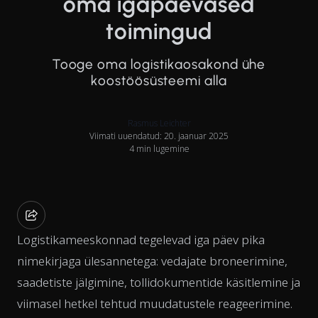
oma igapäevased
toimingud
Tooge oma logistikaosakond ühe
koostöösüsteemi alla
Rasmus Leichter
Viimati uuendatud: 20. jaanuar 2025
4 min lugemine
Logistikameeskonnad tegelevad iga päev pika
nimekirjaga ülesannetega: vedajate broneerimine,
saadetiste jälgimine, tollidokumentide käsitlemine ja
viimasel hetkel tehtud muudatustele reageerimine.