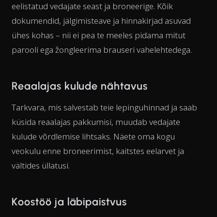
eelistatud vedajate seast ja broneerige. Kõik
dokumendid, jälgimisteave ja hinnakirjad asuvad
ühes kohas – nii ei pea te meeles pidama mitut
parooli ega žongleerima brauseri vahelehtedega.
Reaalajas kulude nähtavus
Tarkvara, mis salvestab teie lepinguhinnad ja saab
küsida reaalajas pakkumisi, muudab vedajate
kulude võrdlemise lihtsaks. Näete oma kogu
veokulu enne broneerimist, kaitstes eelarvet ja
vältides üllatusi.
Koostöö ja läbipaistvus