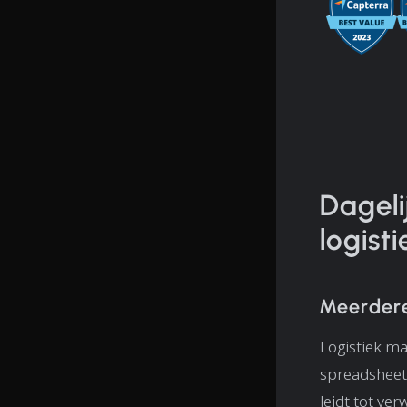
Dageli
logist
Meerdere
Logistiek ma
spreadsheets
leidt tot ver