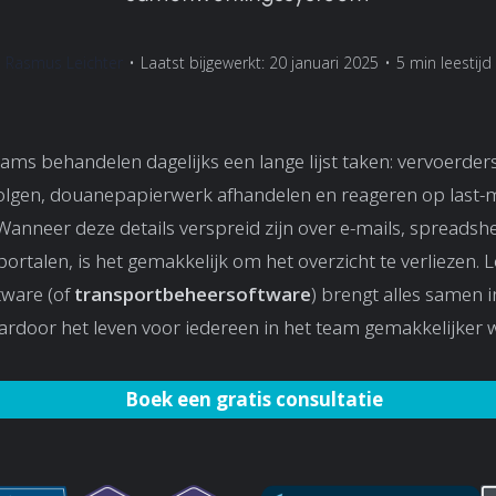
Rasmus Leichter
•
Laatst bijgewerkt: 20 januari 2025
•
5 min leestijd
eams behandelen dagelijks een lange lijst taken: vervoerde
olgen, douanepapierwerk afhandelen en reageren op last-
 Wanneer deze details verspreid zijn over e-mails, spreadsh
ortalen, is het gemakkelijk om het overzicht te verliezen. L
tware (of
transportbeheersoftware
) brengt alles samen 
rdoor het leven voor iedereen in het team gemakkelijker 
Boek een gratis consultatie