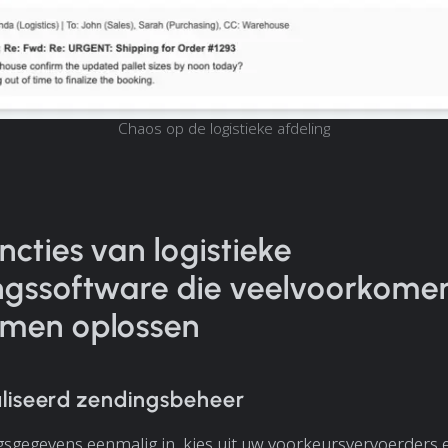
Chaos op de logistieke afdeling
ncties van logistieke
ngssoftware die veelvoorkome
emen oplossen
liseerd zendingsbeheer
sgegevens eenmalig in, kies uit uw voorkeursvervoerders 