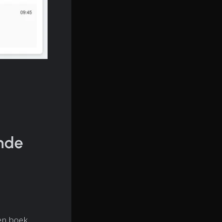
nde
en boek