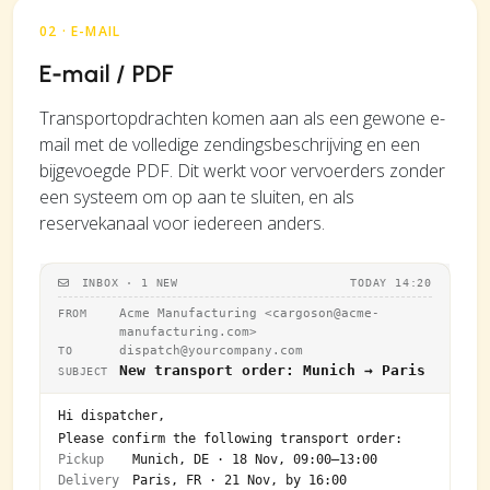
02 · E-MAIL
E-mail / PDF
Transportopdrachten komen aan als een gewone e-
mail met de volledige zendingsbeschrijving en een
bijgevoegde PDF. Dit werkt voor vervoerders zonder
een systeem om op aan te sluiten, en als
reservekanaal voor iedereen anders.
INBOX · 1 NEW
TODAY 14:20
Acme Manufacturing <
cargoson@acme-
FROM
manufacturing.com
>
dispatch@yourcompany.com
TO
New transport order: Munich → Paris
SUBJECT
Hi dispatcher,
Please confirm the following transport order:
Pickup
Munich, DE · 18 Nov, 09:00–13:00
Delivery
Paris, FR · 21 Nov, by 16:00