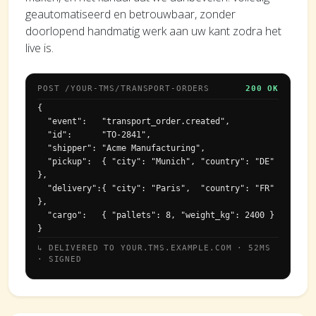
geautomatiseerd en betrouwbaar, zonder
doorlopend handmatig werk aan uw kant zodra het
live is.
POST /YOUR-TMS/TRANSPORT-ORDERS
200 OK
{

  "event":   "transport_order.created",

  "id":      "TO-2841",

  "shipper": "Acme Manufacturing",

  "pickup":  { "city": "Munich", "country": "DE" 
},

  "delivery":{ "city": "Paris",  "country": "FR" 
},

  "cargo":   { "pallets": 8, "weight_kg": 2400 }

}
↳ DELIVERED TO YOUR.TMS.EXAMPLE.COM · 52MS
· SIGNED