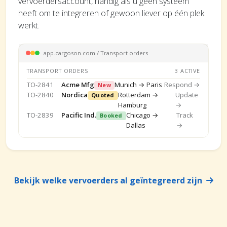
vervoerdersaccount, handig als u geen systeem
heeft om te integreren of gewoon liever op één plek
werkt.
app.cargoson.com / Transport orders
TRANSPORT ORDERS
3 ACTIVE
TO-2841
Acme Mfg
Munich → Paris
Respond →
New
TO-2840
Nordica
Rotterdam →
Update
Quoted
Hamburg
→
TO-2839
Pacific Ind.
Chicago →
Track
Booked
Dallas
→
Bekijk welke vervoerders al geïntegreerd zijn