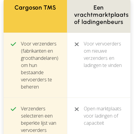
Cargoson TMS
Een
vrachtmarktplaats
of ladingenbeurs
Voor verzenders
Voor vervoerders
(fabrikanten en
om nieuwe
groothandelaren)
verzenders en
om hun
ladingen te vinden
bestaande
vervoerders te
beheren
Verzenders
Open marktplaats
selecteren een
voor ladingen of
beperkte lijst van
capaciteit
vervoerders