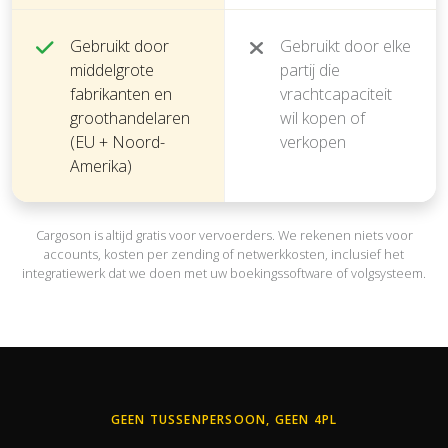
Gebruikt door
Gebruikt door elke
middelgrote
partij die
fabrikanten en
vrachtcapaciteit
groothandelaren
wil kopen of
(EU + Noord-
verkopen
Amerika)
Cargoson is altijd gratis voor vervoerders. We rekenen niets voor
accounts, kosten per zending of netwerkkosten, inclusief het
integratiewerk dat we doen met uw boekingssoftware of volgsysteem.
GEEN TUSSENPERSOON, GEEN 4PL