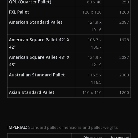
QPL (Quarter Pallet)
60 x 40
250
PXL Pallet
120 x 120
1200
American Standard Pallet
121.9 x
2087
101.6
American Square Pallet 42" X
106.7 x
1678
42"
106.7
American Square Pallet 48" X
121.9 x
2087
48"
121.9
Australian Standard Pallet
116.5 x
2000
116.5
Asian Standard Pallet
110 x 110
1200
IMPERIAL:
Standard pallet dimensions and pallet weights
Dimensions
Max weight