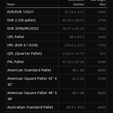
Name
(inches)
(lbs)
EUR/EUR 1/ISO1
47.24 x 31.5
3300
EUR 2 (UK pallet)
47.24 x 39.37
2756
EUR 3/FIN/IPL/ISO2
39.37 x 47.24
3300
UPL Pallet
48 x 43.3
2646
HPL (EUR 6 / ISO0)
23.62 x 31.5
1102
QPL (Quarter Pallet)
23.62 x 15.75
551
PXL Pallet
47.24 x 47.24
2646
American Standard Pallet
48 x 40
4600
American Square Pallet 42" X
42 x 42
3700
42"
American Square Pallet 48" X
48 x 48
4600
48"
Australian Standard Pallet
45.9 x 45.9
4409