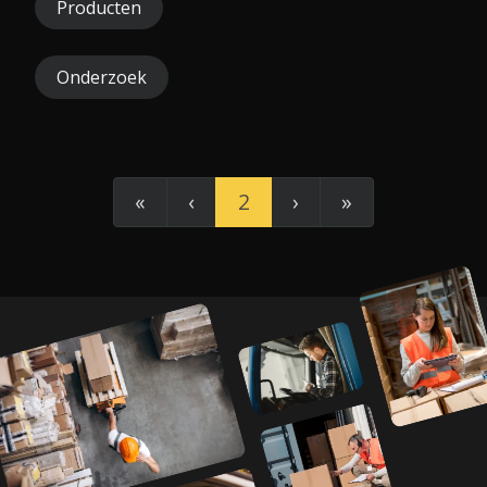
Producten
Onderzoek
«
‹
2
›
»