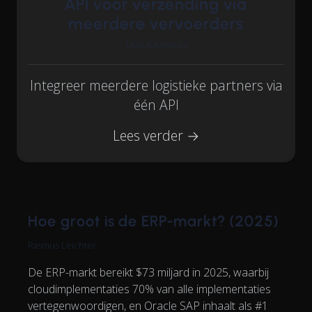
API voor verzending via
meerdere vervoerders
Ülari Kalamees
Integreer meerdere logistieke partners via
één API
Lees verder →
Hoe groot is de ERP-markt? (2025)
Rasmus Leichter
De ERP-markt bereikt $73 miljard in 2025, waarbij
cloudimplementaties 70% van alle implementaties
vertegenwoordigen, en Oracle SAP inhaalt als #1