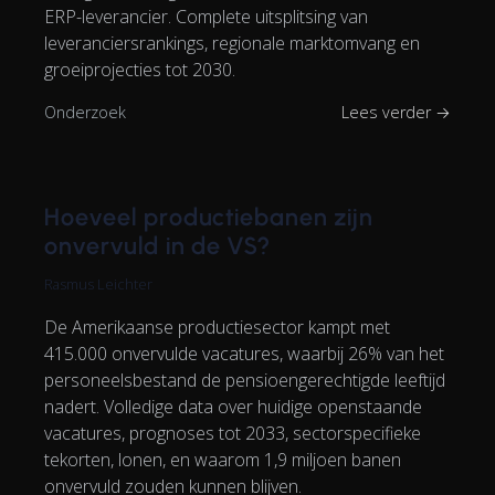
ERP-leverancier. Complete uitsplitsing van
leveranciersrankings, regionale marktomvang en
groeiprojecties tot 2030.
Onderzoek
Lees verder →
Hoeveel productiebanen zijn
onvervuld in de VS?
Rasmus Leichter
De Amerikaanse productiesector kampt met
415.000 onvervulde vacatures, waarbij 26% van het
personeelsbestand de pensioengerechtigde leeftijd
nadert. Volledige data over huidige openstaande
vacatures, prognoses tot 2033, sectorspecifieke
tekorten, lonen, en waarom 1,9 miljoen banen
onvervuld zouden kunnen blijven.