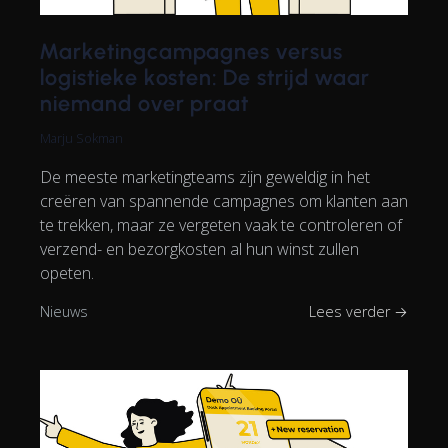
Marketingcampagnes versus
logistieke kosten: De strijd waar
niemand over praat
Marju Sokman
De meeste marketingteams zijn geweldig in het
creëren van spannende campagnes om klanten aan
te trekken, maar ze vergeten vaak te controleren of
verzend- en bezorgkosten al hun winst zullen
opeten.
Nieuws
Lees verder →