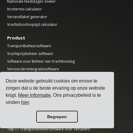
Nationale feestdagen zoeker
Incoterms-calculator
Verzendlabel generator
Vrachtdoorlooptijd calculator
Product
Transportbeheersoftware
Vrachtprijsbeheer software
Software voor Beheer van Vrachttoeslag
Vervoerdersintegratiesoftware
Vrachtbeheersoftware
Deze website gebruikt cookies om ervoor te
Software voor verzending via meerdere vervoerders
zorgen dat u de beste ervaring op onze website
Multi-Vervoerder Vrachtverzending API
krijgt.
Meer informatie
. Ons privacybeleid is te
Dock planningssoftware
vinden
hier
.
Software voor Logistieke Afdelingen
Begrepen
Gidsen
Top 17 Transportbeheersoftware voor Verladers