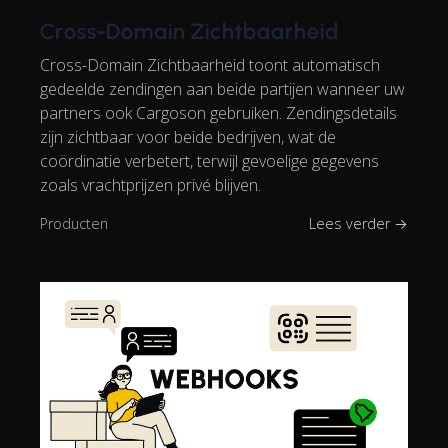
Cross-Domain Zichtbaarheid
Cross-Domain Zichtbaarheid toont automatisch
gedeelde zendingen aan beide partijen wanneer uw
partners ook Cargoson gebruiken. Zendingsdetails
zijn zichtbaar voor beide bedrijven, wat de
coördinatie verbetert, terwijl gevoelige gegevens
zoals vrachtprijzen privé blijven.
Producten
Lees verder →