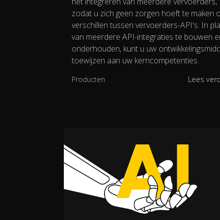
het integreren van meerdere vervoerders,
zodat u zich geen zorgen hoeft te maken 
verschillen tussen vervoerders-API's. In pl
van meerdere API-integraties te bouwen e
onderhouden, kunt u uw ontwikkelingsmid
toewijzen aan uw kerncompetenties.
Producten
Lees ver