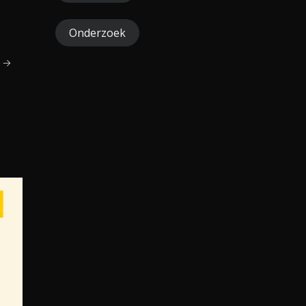
Onderzoek
r →