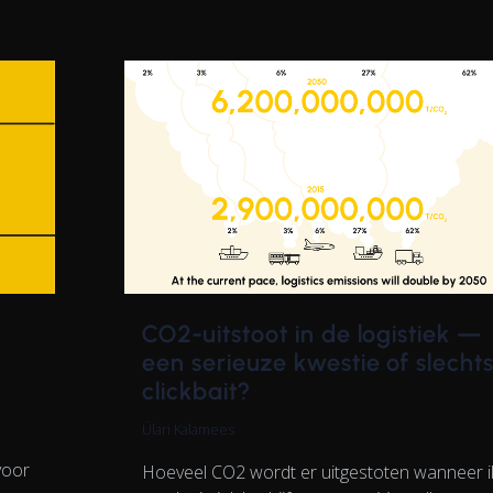
CO2-uitstoot in de logistiek —
een serieuze kwestie of slecht
clickbait?
Ülari Kalamees
voor
Hoeveel CO2 wordt er uitgestoten wanneer i