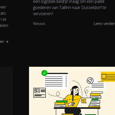
een logistiek bedrijf vraag om één pallet
over
goederen van Tallinn naar Düsseldorf te
aats
vervoeren?
n te
Nieuws
Lees verde
delen
der →