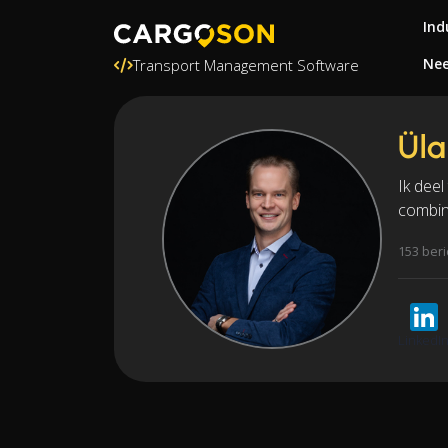
Ind
Nee
Transport Management Software
Üla
Ik deel
combin
153 ber
LinkedI