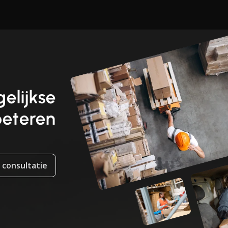
elijkse
beteren
 consultatie