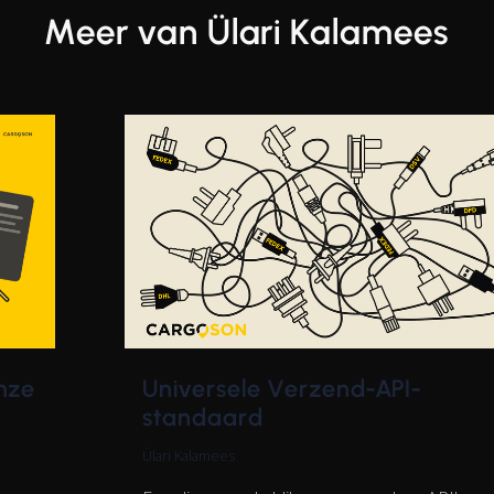
Meer van Ülari Kalamees
Universele Verzend-API-
onze
standaard
Ülari Kalamees