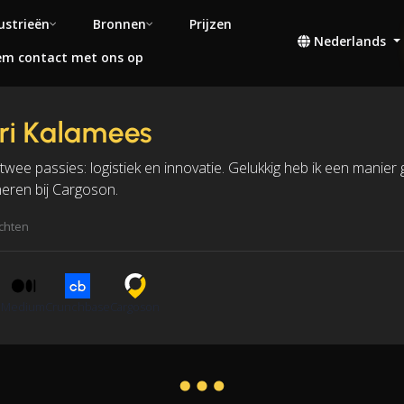
ustrieën
Bronnen
Prijzen
Nederlands
m contact met ons op
ri Kalamees
 twee passies: logistiek en innovatie. Gelukkig heb ik een mani
eren bij Cargoson.
ichten
n
Medium
Crunchbase
Cargoson