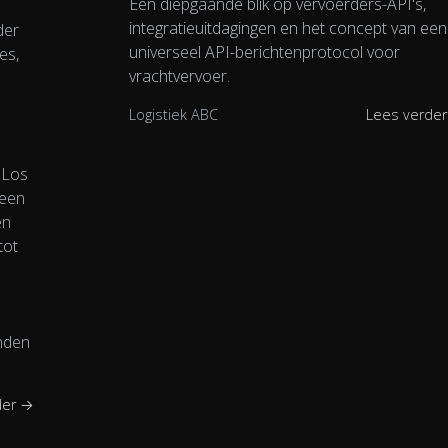
Een diepgaande blik op vervoerders-API's,
integratieuitdagingen en het concept van een
der
universeel API-berichtenprotocol voor
es,
vrachtvervoer.
Logistiek ABC
Lees verde
. Los
 een
en
tot
nden
der →