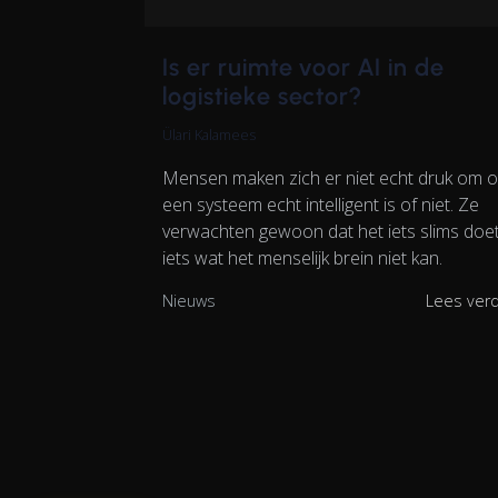
Is er ruimte voor AI in de
logistieke sector?
Ülari Kalamees
Mensen maken zich er niet echt druk om o
een systeem echt intelligent is of niet. Ze
verwachten gewoon dat het iets slims doet
iets wat het menselijk brein niet kan.
Nieuws
Lees ver