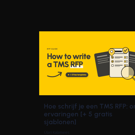
Hoe schrijf je een TMS RFP: 
ervaringen [+ 5 gratis
sjablonen]
Ülari Kalamees