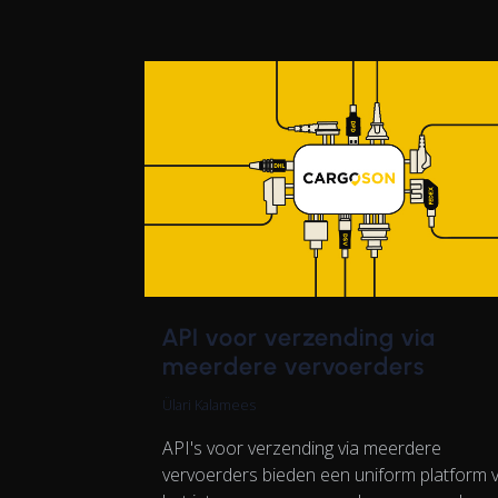
API voor verzending via
meerdere vervoerders
Ülari Kalamees
API's voor verzending via meerdere
vervoerders bieden een uniform platform 