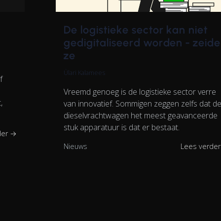
De logistieke sector kan niet
gedigitaliseerd worden - zeid
ze
Ülari Kalamees
f
Vreemd genoeg is de logistieke sector verre
,
van innovatief. Sommigen zeggen zelfs dat d
dieselvrachtwagen het meest geavanceerde
stuk apparatuur is dat er bestaat.
der →
Nieuws
Lees verde