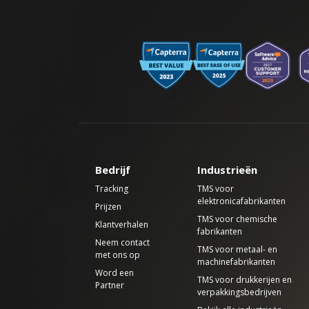
Bedrijf
Industrieën
Tracking
TMS voor
elektronicafabrikanten
Prijzen
TMS voor chemische
Klantverhalen
fabrikanten
Neem contact
TMS voor metaal- en
met ons op
machinefabrikanten
Word een
TMS voor drukkerijen en
Partner
verpakkingsbedrijven