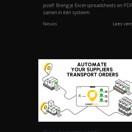
jezelf. Breng je Excel-spreadsheets en PDF
samen in één systeem.
Nieuws
Lees ver