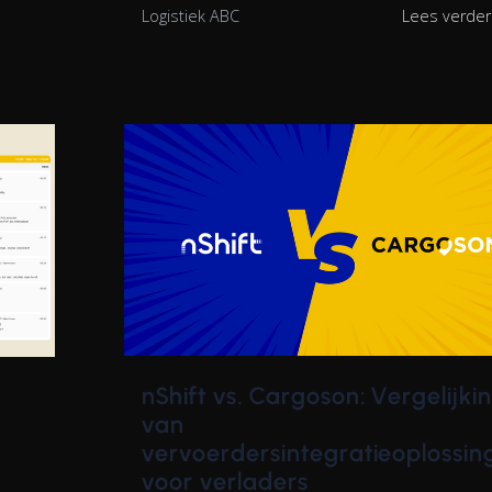
Logistiek ABC
Lees verde
nShift vs. Cargoson: Vergelijki
van
vervoerdersintegratieoplossin
voor verladers