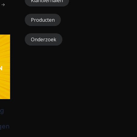
Klantverhalen
r →
Producten
Onderzoek
ng
gen