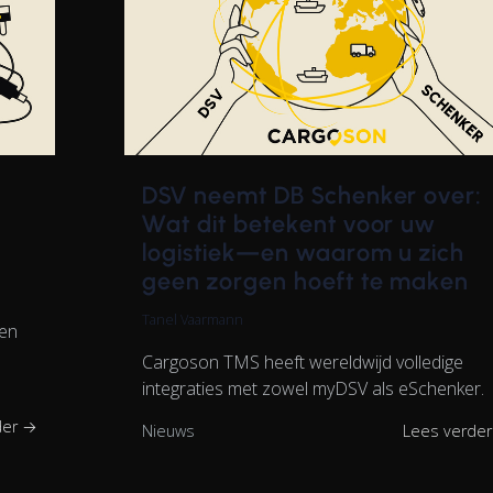
DSV neemt DB Schenker over:
Wat dit betekent voor uw
logistiek—en waarom u zich
geen zorgen hoeft te maken
Tanel Vaarmann
een
Cargoson TMS heeft wereldwijd volledige
integraties met zowel myDSV als eSchenker.
der →
Nieuws
Lees verde