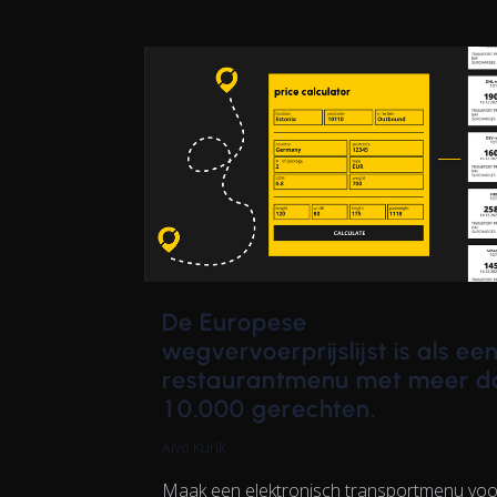
De Europese
wegvervoerprijslijst is als ee
restaurantmenu met meer d
10.000 gerechten.
Aivo Kurik
Maak een elektronisch transportmenu voo