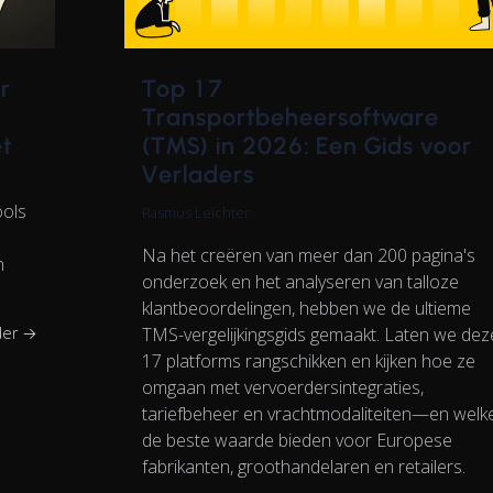
r
Top 17
Transportbeheersoftware
t
(TMS) in 2026: Een Gids voor
Verladers
ools
Rasmus Leichter
Na het creëren van meer dan 200 pagina's
n
onderzoek en het analyseren van talloze
klantbeoordelingen, hebben we de ultieme
der →
TMS-vergelijkingsgids gemaakt. Laten we dez
17 platforms rangschikken en kijken hoe ze
omgaan met vervoerdersintegraties,
tariefbeheer en vrachtmodaliteiten—en welk
de beste waarde bieden voor Europese
fabrikanten, groothandelaren en retailers.