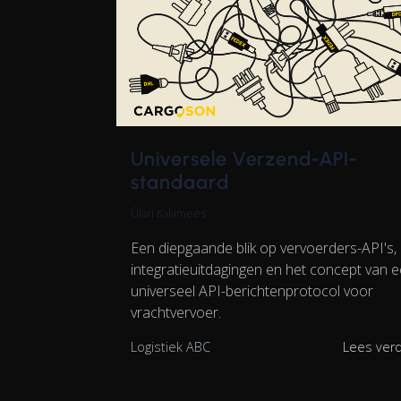
Universele Verzend-API-
standaard
Ülari Kalamees
Een diepgaande blik op vervoerders-API's,
integratieuitdagingen en het concept van 
universeel API-berichtenprotocol voor
vrachtvervoer.
Logistiek ABC
Lees ver