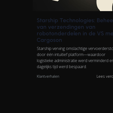
Starship Technologies: Behee
van verzendingen van
robotonderdelen in de VS me
Cargoson
Starship verving omslachtige vervoerderst
door één intuïtief platform—waardoor
logistieke administratie werd verminderd e
dagelijks tijd werd bespaard.
Klantverhalen
Lees ver