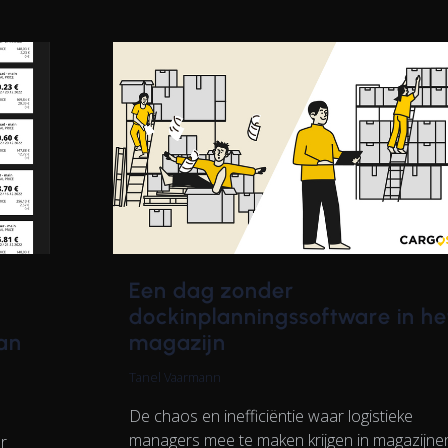
Een dag zonder
n
dockinplanningssoftware in he
an
magazijn
Tanel Vaarmann
De chaos en inefficiëntie waar logistieke
managers mee te maken krijgen in magazijne
r