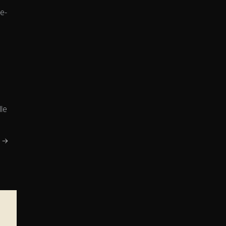
 e-
le
r →