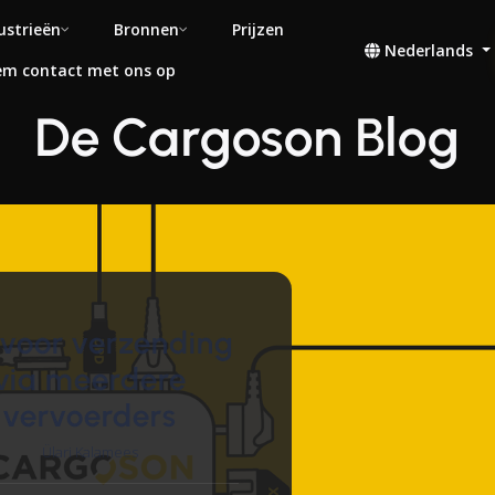
ustrieën
Bronnen
Prijzen
Nederlands
m contact met ons op
De Cargoson Blog
 voor verzending
via meerdere
vervoerders
Ülari Kalamees