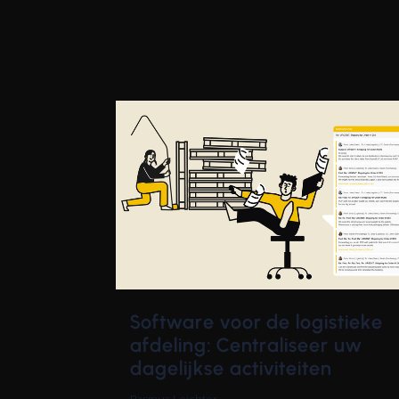
Software voor de logistieke
afdeling: Centraliseer uw
dagelijkse activiteiten
Rasmus Leichter