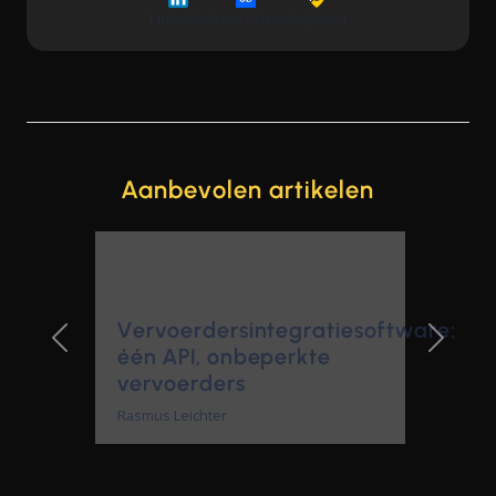
LinkedIn
Crunchbase
Cargoson
Aanbevolen artikelen
Vervoerdersintegratiesoftware:
één API, onbeperkte
Previous Slide
Next Sl
vervoerders
Rasmus Leichter