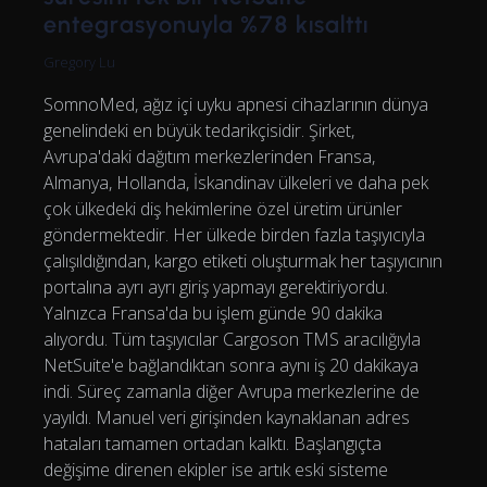
entegrasyonuyla %78 kısalttı
Gregory Lu
SomnoMed, ağız içi uyku apnesi cihazlarının dünya
genelindeki en büyük tedarikçisidir. Şirket,
Avrupa'daki dağıtım merkezlerinden Fransa,
Almanya, Hollanda, İskandinav ülkeleri ve daha pek
çok ülkedeki diş hekimlerine özel üretim ürünler
göndermektedir. Her ülkede birden fazla taşıyıcıyla
çalışıldığından, kargo etiketi oluşturmak her taşıyıcının
portalına ayrı ayrı giriş yapmayı gerektiriyordu.
Yalnızca Fransa'da bu işlem günde 90 dakika
alıyordu. Tüm taşıyıcılar Cargoson TMS aracılığıyla
NetSuite'e bağlandıktan sonra aynı iş 20 dakikaya
indi. Süreç zamanla diğer Avrupa merkezlerine de
yayıldı. Manuel veri girişinden kaynaklanan adres
hataları tamamen ortadan kalktı. Başlangıçta
değişime direnen ekipler ise artık eski sisteme