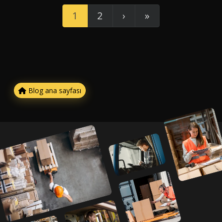
1
2
›
»
Blog ana sayfası