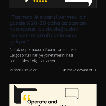
"Taşımacılık siparişi vermek için
günde %20-30 daha az zaman
harcıyoruz, bu da doğrudan
maliyet tasarrufu anlamına
geliyor."
Nefab depo müdürü Vadim Tarassenko,
Cargoson'un nakliye yönetimlerini nasıl
otomatikleştirdiğini anlatıyor.
Müşteri Hikayeleri
Okumaya devam et →