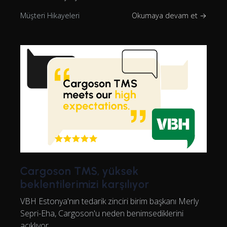
Müşteri Hikayeleri
Okumaya devam et →
Cargoson TMS, yüksek
beklentilerimizi karşılıyor
VBH Estonya'nın tedarik zinciri birim başkanı Merly
Sepri-Eha, Cargoson'u neden benimsediklerini
açıklıyor