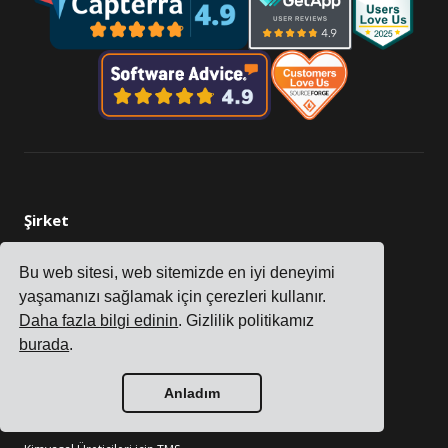
Şirket
Takip
Bu web sitesi, web sitemizde en iyi deneyimi
Fiyatlandırma
yaşamanızı sağlamak için çerezleri kullanır.
Müşteri Hikayeleri
Daha fazla bilgi edinin
. Gizlilik politikamız
Bize Ulaşın
burada
.
İş Ortağımız Olun
Anladım
Sektörler
Elektronik Üreticileri için TMS