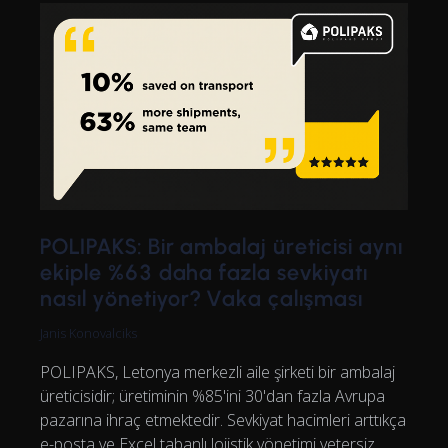
POLIPAKS: Bir ambalaj üreticisi aynı
ekiple %63 daha fazla sevkiyatı
nasıl yönetiyor? Vaka çalışması
Janis Konovalciks
POLIPAKS, Letonya merkezli aile şirketi bir ambalaj
üreticisidir; üretiminin %85'ini 30'dan fazla Avrupa
pazarına ihraç etmektedir. Sevkiyat hacimleri arttıkça
e-posta ve Excel tabanlı lojistik yönetimi yetersiz