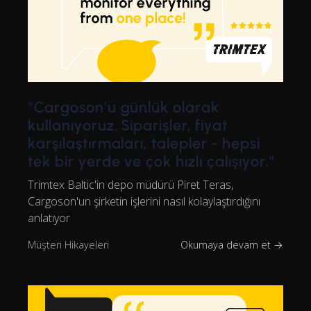
"Cargoson'u günlük olarak
kullanıyoruz. Siparişler, fiyat
karşılaştırmaları, talepler - hepsi
tek bir yerde ve çok hızlı çalışıyor."
Trimtex Baltic'in depo müdürü Piret Teras,
Cargoson'un şirketin işlerini nasıl kolaylaştırdığını
anlatıyor
Müşteri Hikayeleri
Okumaya devam et →