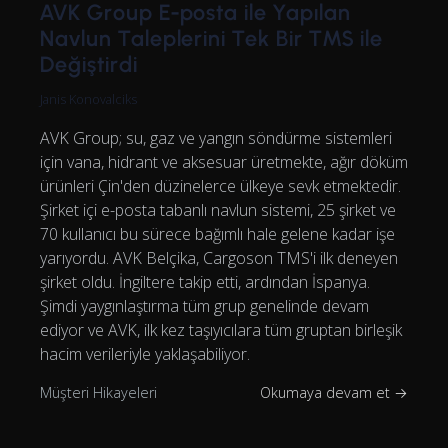
AVK Group E-posta ile Yapılan
Navlun Taleplerini Tek Bir TMS ile
Değiştirdi
Janis Konovalciks
AVK Group; su, gaz ve yangın söndürme sistemleri
için vana, hidrant ve aksesuar üretmekte, ağır döküm
ürünleri Çin'den düzinelerce ülkeye sevk etmektedir.
Şirket içi e-posta tabanlı navlun sistemi, 25 şirket ve
70 kullanıcı bu sürece bağımlı hale gelene kadar işe
yarıyordu. AVK Belçika, Cargoson TMS'i ilk deneyen
şirket oldu. İngiltere takip etti, ardından İspanya.
Şimdi yaygınlaştırma tüm grup genelinde devam
ediyor ve AVK, ilk kez taşıyıcılara tüm gruptan birleşik
hacim verileriyle yaklaşabiliyor.
Müşteri Hikayeleri
Okumaya devam et →