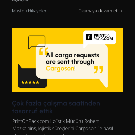
Müşteri Hikayeleri
Okumaya devam et →
Çok fazla çalışma saatinden
tasarruf ettik
PrintOnPack.com Lojistik Müdürü Robert
Mazkalnins, lojistik süreçlerini Cargoson ile nasıl