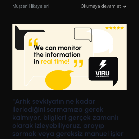
Müşteri Hikayeleri
Okumaya devam et →
"Artık sevkiyatın ne kadar
ilerlediğini sormamıza gerek
kalmıyor, bilgileri gerçek zamanlı
olarak izleyebiliyoruz, arayıp
sormak veya gereksiz manuel işler