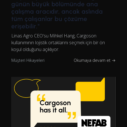
günün büyük bölümünde ana
çalışma aracıdır, ancak aslında
tüm çalışanlar bu çözüme
erişebilir."
Linas Agro CEO'su Mihkel Hang, Cargoson
kullanımının lojistik ortaklarını seçmek için bir ön
koşul olduğunu açıklıyor.
Müşteri Hikayeleri
Okumaya devam et →