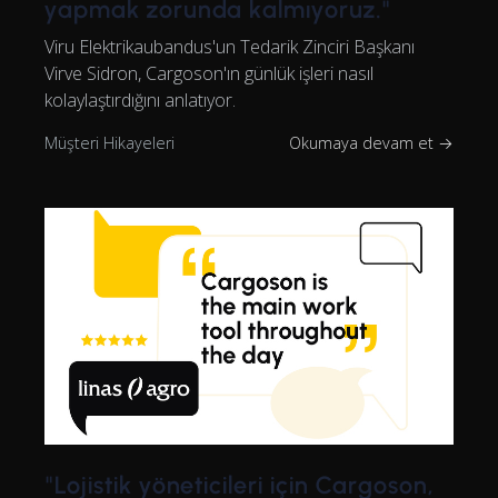
yapmak zorunda kalmıyoruz."
Viru Elektrikaubandus'un Tedarik Zinciri Başkanı
Virve Sidron, Cargoson'ın günlük işleri nasıl
kolaylaştırdığını anlatıyor.
Müşteri Hikayeleri
Okumaya devam et →
"Lojistik yöneticileri için Cargoson,