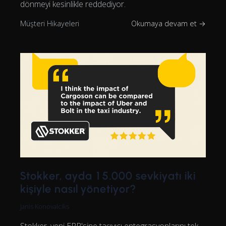
dönmeyi kesinlikle reddediyor.
Müşteri Hikayeleri
Okumaya devam et →
Stokker, ayda 15.000 sevkiyatı iki
kişiyle nasıl yönetiyor?
Janis Konovalciks
Stokker, yeni ERP'sine taşıyıcı entegrasyonlarını tek