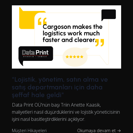
"Lojistik, yönetim, satın alma ve
satış departmanları için daha
şeffaf hale geldi"
Data Print OÜ'nün başı Triin Anette Kaasik,
maliyetleri nasıl düşürdüklerini ve lojistik yöneticisinin
işini nasıl basitleştirdiklerini açıklıyor.
Müşteri Hikayeleri
Okumaya devam et →