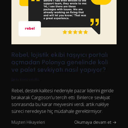
Rebel, lojistik ekibi taşıyıcı portalı
açmadan Polonya genelinde koli
ve palet sevkiyatı nasıl yapıyor?
Janis Konovalciks
Rebel, destek kalitesi nedeniyle pazar liderini geride
bırakarak Cargoson'u tercih etti. Binlerce sevkiyat
sonrasında bu karar meyvesini verdi; artık nakliye
süreci neredeyse hiç müdahale gerektirmiyor.
Müşteri Hikayeleri
Okumaya devam et →