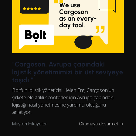
"Cargoson, Avrupa çapındaki
lojistik yönetimimizi bir üst seviyeye
taşıdı."
Bolt'un lojistik yöneticisi Helen Erg, Cargoson'un
şirkete elektrikli scooterler için Avrupa çapındaki
lojistiği nasıl yönetmesine yardımcı olduğunu
anlatıyor.
Müşteri Hikayeleri
Okumaya devam et →