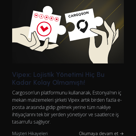
Vipex: Lojistik Yönetimi Hiç Bu
Kadar Kolay Olmamıştı!
Cargoson'un platformunu kullanarak, Estonya'nın iç
mekan malzemeleri şirketi Vipex artık birden fazla e-
posta arasında gidip gelmek yerine tüm nakliye
ihtiyaçlarını tek bir yerden yönetiyor ve saatlerce iş
tasarrufu sağlıyor.
Müşteri Hikayeleri
Okumaya devam et →