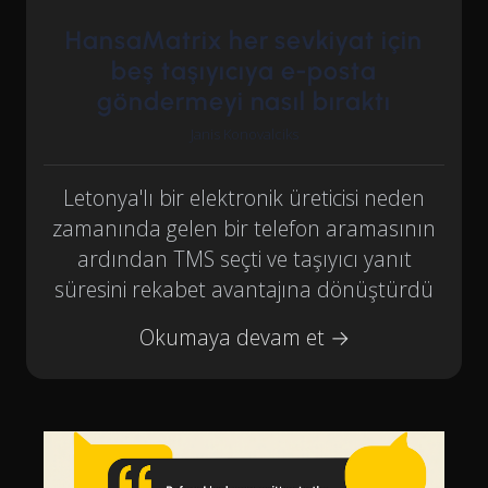
HansaMatrix her sevkiyat için
beş taşıyıcıya e-posta
göndermeyi nasıl bıraktı
Janis Konovalciks
Letonya'lı bir elektronik üreticisi neden
zamanında gelen bir telefon aramasının
ardından TMS seçti ve taşıyıcı yanıt
süresini rekabet avantajına dönüştürdü
Okumaya devam et →