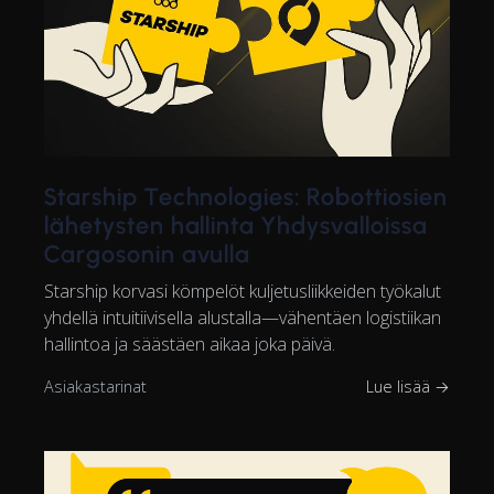
Starship Technologies: Robottiosien
lähetysten hallinta Yhdysvalloissa
Cargosonin avulla
Starship korvasi kömpelöt kuljetusliikkeiden työkalut
yhdellä intuitiivisella alustalla—vähentäen logistiikan
hallintoa ja säästäen aikaa joka päivä.
Asiakastarinat
Lue lisää →