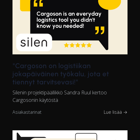
"Cargoson on logistiikan
jokapäiväinen työkalu, jota et
tiennyt tarvitsevasi!"
Silenin projektipäällikkö Sandra Ruul kertoo
Cargosonin käytöstä
Asiakastarinat
Lue lisää →