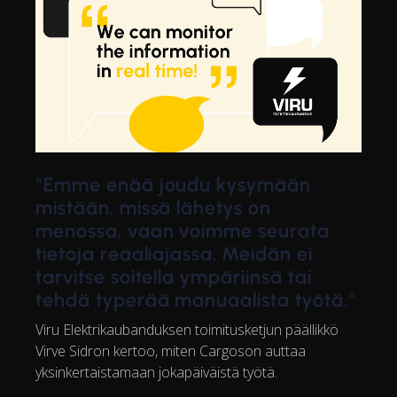
"Emme enää joudu kysymään
mistään, missä lähetys on
menossa, vaan voimme seurata
tietoja reaaliajassa. Meidän ei
tarvitse soitella ympäriinsä tai
tehdä typerää manuaalista työtä."
Viru Elektrikaubanduksen toimitusketjun päällikkö
Virve Sidron kertoo, miten Cargoson auttaa
yksinkertaistamaan jokapäiväistä työtä.