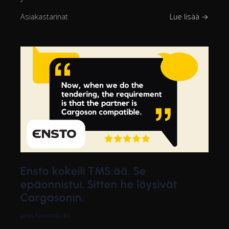
Asiakastarinat
Lue lisää →
Ensto kokeili TMS:ää. Se
epäonnistui. Sitten he löysivät
Cargasonin.
Janis Konovalciks