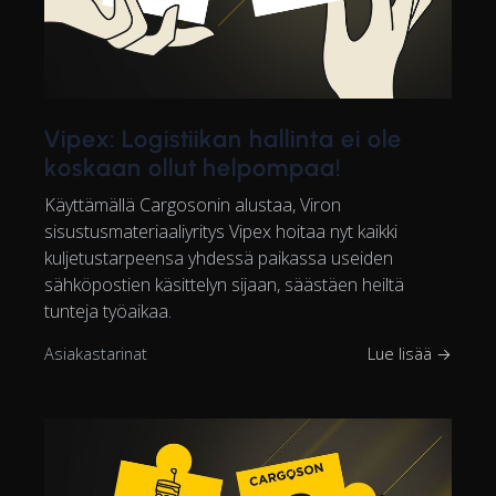
Vipex: Logistiikan hallinta ei ole
koskaan ollut helpompaa!
Käyttämällä Cargosonin alustaa, Viron
sisustusmateriaaliyritys Vipex hoitaa nyt kaikki
kuljetustarpeensa yhdessä paikassa useiden
sähköpostien käsittelyn sijaan, säästäen heiltä
tunteja työaikaa.
Asiakastarinat
Lue lisää →