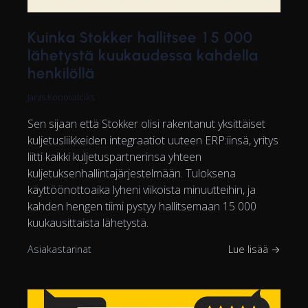
Kuinka Stokker hallitsee 15 000
lähetystä kuukaudessa kahdella
henkilöllä
Janis Konovalciks
Sen sijaan että Stokker olisi rakentanut yksittäiset
kuljetusliikkeiden integraatiot uuteen ERP:iinsä, yritys
liitti kaikki kuljetuspartnerinsa yhteen
kuljetuksenhallintajärjestelmään. Tuloksena
käyttöönottoaika lyheni viikoista minuutteihin, ja
kahden hengen tiimi pystyy hallitsemaan 15 000
kuukausittaista lähetystä.
Asiakastarinat
Lue lisää →