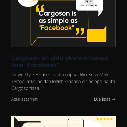
Cargoson on yhtä yksinkertainen
kuin "Facebook".
Gowri Style Housen tuotantopäällikkö Kristi Mikk
kertoo, miksi heidän logistiikkaansa on helppo hallita
Cargosonissa.
Asiakastarinat
Lue lisää →