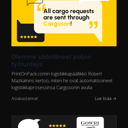
Olemme säästäneet paljon
työtunteja
PrintOnPack.comin logistiikkapäällikkö Robert
Mazkalnins kertoo, miten he ovat automatisoineet
logistiikkaprosessinsa Cargosonin avulla
Asiakastarinat
Lue lisää →