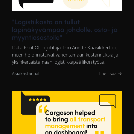
"Logistiikasta on tullut
läpinäkyvämpää johdolle, osto- ja
myyntiosastolle"
Data Print OÜ:n johtaja Triin Anette Kaasik kertoo,
miten he onnistuivat vähentämään kustannuksia ja
yksinkertaistamaan logistiikkapäällikön työtä.
Asiakastarinat
Lue lisää →