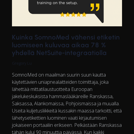
Kuinka SomnoMed vähensi etiketin
luomiseen kuluvaa aikaa 78 %
yhdellä NetSuite-integraatiolla
Gregory Lu
SomnoMed on maailman suurin suun kautta
käytettävien uniapnealaitteiden toimittaja, joka
lähettää mittatilaustuotteita Euroopan
jakelukeskuksista hammaslääkäreille Ranskassa,
Saksassa, Alankomaissa, Pohjoismaissa ja muualla.
Useita kuljetusliikkeitä kussakin maassa tarkoitti, että
lähetysetikettien luominen vaati kirjautumisen
jokaiseen portaaliin erikseen. Pelkästään Ranskassa
tähän kului 90 minuuttia päivässä. Kun kaikki