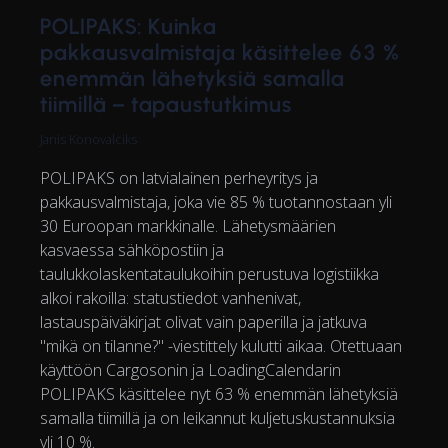
POLIPAKS: Kuinka
pakkausvalmistaja käsittelee 63 %
enemmän lähetyksiä samalla
tiimillä – tapaustutkimus
Janis Konovalciks
POLIPAKS on latvialainen perheyritys ja
pakkausvalmistaja, joka vie 85 % tuotannostaan yli
30 Euroopan markkinalle. Lähetysmäärien
kasvaessa sähköpostiin ja
taulukkolaskentataulukoihin perustuva logistiikka
alkoi rakoilla: statustiedot vanhenivat,
lastauspäiväkirjat olivat vain paperilla ja jatkuva
"mikä on tilanne?" -viestittely kulutti aikaa. Otettuaan
käyttöön Cargosonin ja LoadingCalendarin
POLIPAKS käsittelee nyt 63 % enemmän lähetyksiä
samalla tiimillä ja on leikannut kuljetuskustannuksia
yli 10 %.