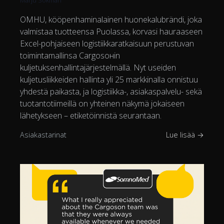
Marju Sokman
OMHU, kööpenhaminalainen huonekalubrändi, joka
valmistaa tuotteensa Puolassa, korvasi hauraaseen
Excel-pohjaiseen logistiikkaratkaisuun perustuvan
toimintamallinsa Cargosонin
kuljetuksenhallintajärjestelmällä. Nyt useiden
kuljetusliikkeiden hallinta yli 25 markkinalla onnistuu
yhdestä paikasta, ja logistiikka-, asiakaspalvelu- sekä
tuotantotiimeillä on yhteinen näkymä jokaiseen
lähetykseen – etiketöinnistä seurantaan.
Asiakastarinat
Lue lisää →