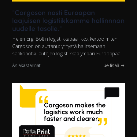
"Cargoson nosti Euroopan
laajuisen logistiikkamme hallinnnan
uudelle tasolle."
Helen Erg, Boltin logistiikkapäällikkö, kertoo miten
Cargoson on auttanut yritystä hallitsemaan
sähköpotkulautojen logistiikkaa ympäri Eurooppaa.
Asiakastarinat
Lue lisää →