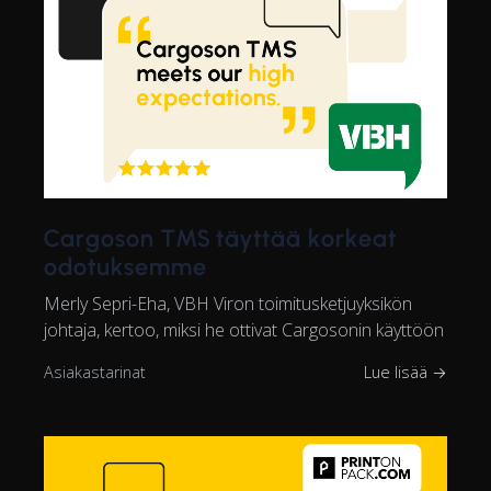
Cargoson TMS täyttää korkeat
odotuksemme
Merly Sepri-Eha, VBH Viron toimitusketjuyksikön
johtaja, kertoo, miksi he ottivat Cargosonin käyttöön
Asiakastarinat
Lue lisää →