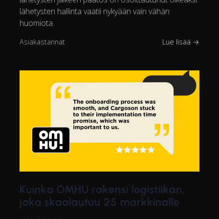
lähetysten hallinta vaatii nykyään vain vähän
huomiota.
Asiakastarinat
Lue lisää →
Kuinka OMHU rakensi logistiikan,
joka skaalautuu 25 markkinalle