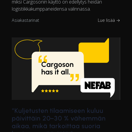
miksi Cargosonin käyttö on edellytys heidän
logistiikkakumppaneidensa valinnassa.
Asiakastarinat
Lue lisää →
"Kuljetusten tilaamiseen kuluu
päivittäin 20–30 % vähemmän
aikaa, mikä tarkoittaa suoria