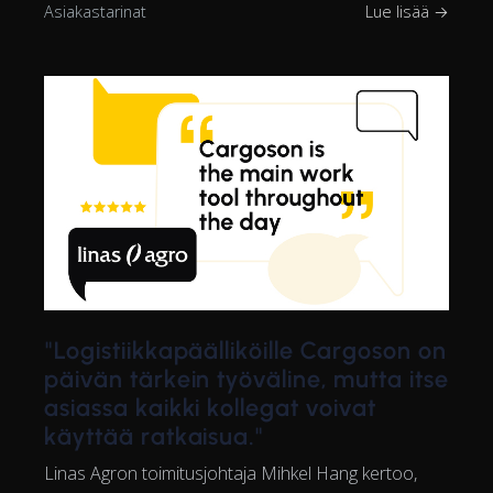
Asiakastarinat
Lue lisää →
"Logistiikkapäälliköille Cargoson on
päivän tärkein työväline, mutta itse
asiassa kaikki kollegat voivat
käyttää ratkaisua."
Linas Agron toimitusjohtaja Mihkel Hang kertoo,