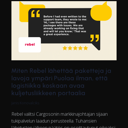
Miten Rebel lähettää paketteja ja
lavoja ympäri Puolaa ilman, että
logistiikka koskaan avaa
kuljetusliikkeen portaalia
Janis Konovalciks
Rebel valitsi Cargosonin markkinajohtajan sijaan
tukipalvelun laadun perusteella. Tuhansien
lähetysten jälkeen päätös on osoittautunut oikeaksi: