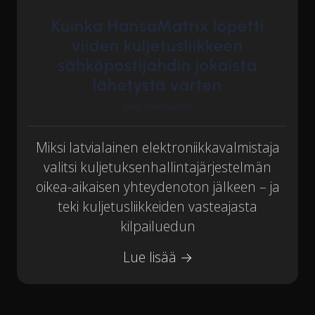
Kuinka HansaMatrix lopetti
viiden kuljetusliikkeen
sähköpostijahdin jokaista
lähetystä varten
Janis Konovalciks
Miksi latvialainen elektroniikkavalmistaja
valitsi kuljetuksenhallintajärjestelmän
oikea-aikaisen yhteydenoton jälkeen – ja
teki kuljetusliikkeiden vasteajasta
kilpailuedun
Lue lisää →