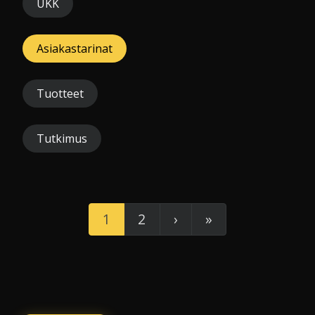
UKK
Asiakastarinat
Tuotteet
Tutkimus
1
2
›
»