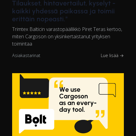
Tilaukset, hintavertailut, kyselyt -
kaikki yhdessä paikassa ja toimii
erittäin nopeasti."
Trimtex Balticin varastopäällikkö Piret Teras kertoo,
miten Cargoson on yksinkertaistanut yrityksen
toimintaa
Asiakastarinat
Lue lisää →