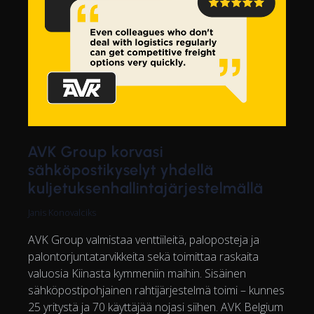
AVK Group korvasi
sähköpostikyselyt yhdellä
kuljetuksenhallintajärjestelmällä
Janis Konovalciks
AVK Group valmistaa venttiileitä, paloposteja ja
palontorjuntatarvikkeita sekä toimittaa raskaita
valuosia Kiinasta kymmeniin maihin. Sisäinen
sähköpostipohjainen rahtijärjestelmä toimi – kunnes
25 yritystä ja 70 käyttäjää nojasi siihen. AVK Belgium