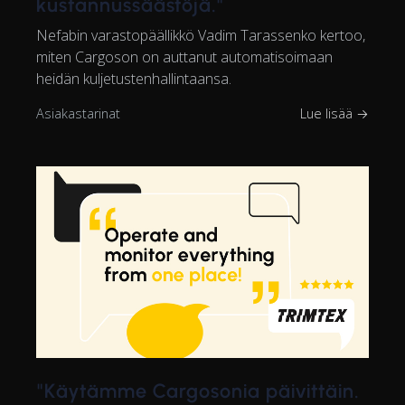
kustannussäästöjä."
Nefabin varastopäällikkö Vadim Tarassenko kertoo,
miten Cargoson on auttanut automatisoimaan
heidän kuljetustenhallintaansa.
Asiakastarinat
Lue lisää →
"Käytämme Cargosonia päivittäin.