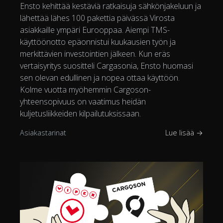
Ensto kehittää kestäviä ratkaisuja sähkönjakeluun ja
lähettää lähes 100 pakettia päivässä Virosta
asiakkaille ympäri Eurooppaa. Aiempi TMS-
käyttöönotto epäonnistui kuukausien työn ja
merkittävien investointien jälkeen. Kun eräs
vertaisyritys suositteli Cargasonia, Ensto huomasi
sen olevan edullinen ja nopea ottaa käyttöön.
Kolme vuotta myöhemmin Cargoson-
yhteensopivuus on vaatimus heidän
kuljetusliikkeiden kilpailutuksissaan.
Asiakastarinat
Lue lisää →