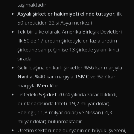
taşımaktadır
Asyalı şirketler hakimiyeti elinde tutuyor
; ilk
50 üreticiden 22'si Asya merkezli
Tek bir ülke olarak, Amerika Birleşik Devletleri
ilk 50'de 17 üretim şirketiyle en fazla üretim
şirketine sahip, Çin ise 13 şirketle yakın ikinci
sırada
Gelir başına en karlı şirketler %56 kar marjıyla
Nvidia
, %40 kar marjıyla
TSMC
ve %27 kar
marjıyla
Merck
'tir.
Listedeki
5 şirket
2024 yılında zarar bildirdi;
bunlar arasında Intel (-19,2 milyar dolar),
Boeing (-11,8 milyar dolar) ve Nissan (-4,3
milyar dolar) bulunmaktadır
Üretim sektöründe dünyanın en büyük işvereni,