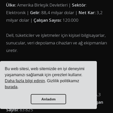
Ülke:
Amerika Birleşik Devletleri |
Sektör
:
Elektronik |
Gelir:
88,4 milyar dolar |
Net Kar:
3,2
milyar dolar |
Çalışan Sayısı:
120.000
Dell, tüketiciler ve işletmeler için kişisel bilgisayarlar,
sunucular, veri depolama cihazları ve ağ ekipmanları
üretir.
29. Taiwan Semiconductor
Bu web sitesi, web sitemizde en iyi deneyimi
Manufacturing Company (TSMC)
yaşamanızı sağlamak için çerezleri kullanır.
Daha fazla bilgi edinin
. Gizlilik politikamız
burada
.
Ülke:
Tayvan |
Sektör
: Yarı İletkenler |
Gelir:
88,3
Anladım
milyar dolar |
Net Kar:
35,3 milyar dolar |
Çalışan
Sayısı:
83.825