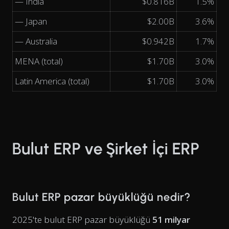
— India
$0.816B
1.5%
— Japan
$2.00B
3.6%
— Australia
$0.942B
1.7%
MENA (total)
$1.70B
3.0%
Latin America (total)
$1.70B
3.0%
Bulut ERP ve Şirket İçi ERP
Bulut ERP pazar büyüklüğü nedir?
2025'te bulut ERP pazar büyüklüğü
51 milyar