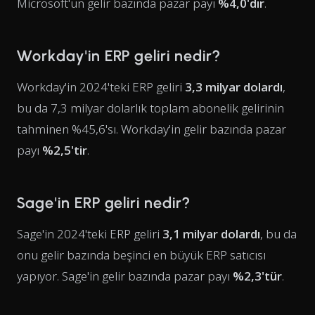
Microsoft'un gelir bazında pazar payı
%4,0'dır
.
Workday'in ERP geliri nedir?
Workday'in 2024'teki ERP geliri
3,3 milyar dolardı
,
bu da 7,3 milyar dolarlık toplam abonelik gelirinin
tahminen %45,6'sı. Workday'in gelir bazında pazar
payı
%2,5'tir
.
Sage'in ERP geliri nedir?
Sage'in 2024'teki ERP geliri
3,1 milyar dolardı
, bu da
onu gelir bazında beşinci en büyük ERP satıcısı
yapıyor. Sage'in gelir bazında pazar payı
%2,3'tür
.