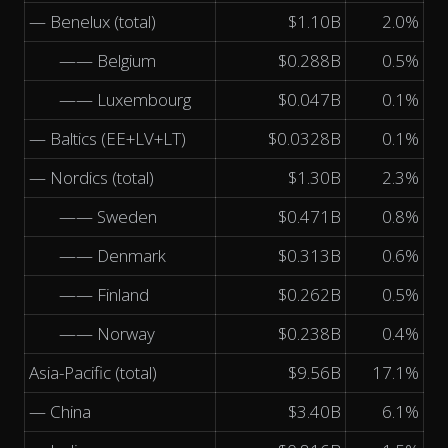
— Benelux (total)
$1.10B
2.0%
—— Belgium
$0.288B
0.5%
—— Luxembourg
$0.047B
0.1%
— Baltics (EE+LV+LT)
$0.0328B
0.1%
— Nordics (total)
$1.30B
2.3%
—— Sweden
$0.471B
0.8%
—— Denmark
$0.313B
0.6%
—— Finland
$0.262B
0.5%
—— Norway
$0.238B
0.4%
Asia-Pacific (total)
$9.56B
17.1%
— China
$3.40B
6.1%