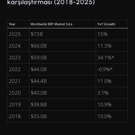
karşılaştırması (2018-2025)
Year
Worldwide ERP Market Size
YoY Growth
2025
$73B
15%
2024
$66.0B
11.3%
2023
$59.0B
34.1%*
2022
$44.0B
-0.9%*
2021
$44.4B
11.0%
2020
$40.0B
3.1%
2019
$38.8B
10.9%
2018
$35.0B
10.0%