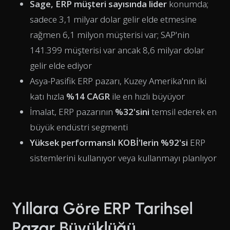
Sage, ERP müşteri sayısında lider
konumda;
sadece 3,1 milyar dolar gelir elde etmesine
rağmen 6,1 milyon müşterisi var; SAP'nin
141.399 müşterisi var ancak 8,6 milyar dolar
gelir elde ediyor
Asya-Pasifik ERP pazarı, Kuzey Amerika'nın iki
katı hızla
%14 CAGR
ile en hızlı büyüyor
İmalat, ERP pazarının
%32'sini
temsil ederek en
büyük endüstri segmenti
Yüksek performanslı KOBİ'lerin %92'si
ERP
sistemlerini kullanıyor veya kullanmayı planlıyor
Yıllara Göre ERP Tarihsel
Pazar Büyüklüğü