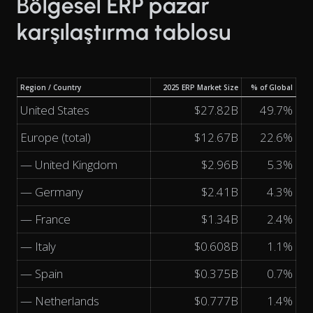
Bölgesel ERP pazar
karşılaştırma tablosu
Region / Country
2025 ERP Market Size
% of Global
United States
$27.82B
49.7%
Europe (total)
$12.67B
22.6%
— United Kingdom
$2.96B
5.3%
— Germany
$2.41B
4.3%
— France
$1.34B
2.4%
— Italy
$0.608B
1.1%
— Spain
$0.375B
0.7%
— Netherlands
$0.777B
1.4%