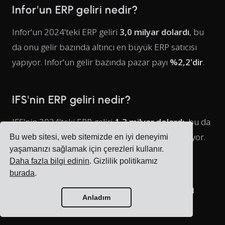
Infor'un ERP geliri nedir?
Infor'un 2024'teki ERP geliri
3,0 milyar dolardı
, bu
da onu gelir bazında altıncı en büyük ERP satıcısı
yapıyor. Infor'un gelir bazında pazar payı
%2,2'dir
.
IFS'nin ERP geliri nedir?
IFS'nin 2024'teki ERP geliri
1,3 milyar dolardı
, bu da
bulut gelirinde
%38'lik bir büyümeyi
temsil ediyor.
Bu web sitesi, web sitemizde en iyi deneyimi
yaşamanızı sağlamak için çerezleri kullanır.
IFS'nin gelir bazında pazar payı
%1,0'dır
.
Daha fazla bilgi edinin
. Gizlilik politikamız
burada
.
Gelire göre sıralanmış ERP satıcıları
Anladım
(2024)