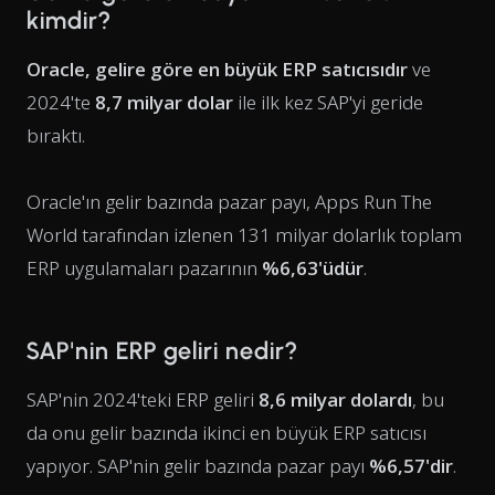
kimdir?
Oracle, gelire göre en büyük ERP satıcısıdır
ve
2024'te
8,7 milyar dolar
ile ilk kez SAP'yi geride
bıraktı.
Oracle'ın gelir bazında pazar payı, Apps Run The
World tarafından izlenen 131 milyar dolarlık toplam
ERP uygulamaları pazarının
%6,63'üdür
.
SAP'nin ERP geliri nedir?
SAP'nin 2024'teki ERP geliri
8,6 milyar dolardı
, bu
da onu gelir bazında ikinci en büyük ERP satıcısı
yapıyor. SAP'nin gelir bazında pazar payı
%6,57'dir
.