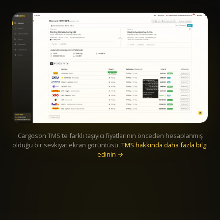
Cargoson TMS'te farklı taşıyıcı fiyatlarının önceden hesaplanmış
olduğu bir sevkiyat ekran görüntüsü.
TMS hakkında daha fazla bilgi
edinin →