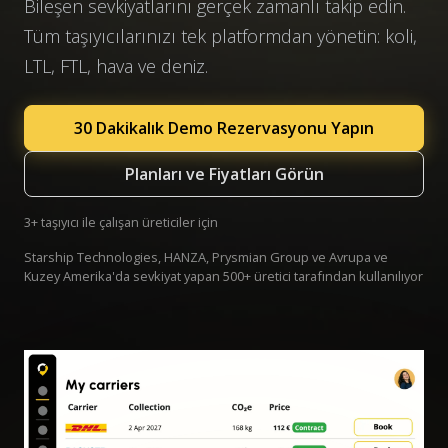
Bileşen sevkiyatlarını gerçek zamanlı takip edin.
Tüm taşıyıcılarınızı tek platformdan yönetin: koli,
LTL, FTL, hava ve deniz.
30 Dakikalık Demo Rezervasyonu Yapın
Planları ve Fiyatları Görün
3+ taşıyıcı ile çalışan üreticiler için
Starship Technologies, HANZA, Prysmian Group ve Avrupa ve
Kuzey Amerika'da sevkiyat yapan 500+ üretici tarafından kullanılıyor