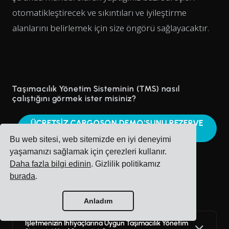
otomatikleştirecek ve sıkıntıları ve iyileştirme
alanlarını belirlemek için size öngörü sağlayacaktır.
Taşımacılık Yönetim Sisteminin (TMS) nasıl
çalıştığını görmek ister misiniz?
ÜCRETSİZ CARGOSON DEMO'SUNU REZERVE
EDİN
Bu web sitesi, web sitemizde en iyi deneyimi
yaşamanızı sağlamak için çerezleri kullanır.
Daha fazla bilgi edinin
. Gizlilik politikamız
burada
.
Sık sorulan sorular
Anladım
İşletmenizin İhtiyaçlarına Uygun Taşımacılık Yönetim