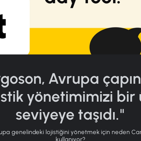
goson, Avrupa çapı
jistik yönetimimizi bir 
seviyeye taşıdı."
rupa genelindeki lojistiğini yönetmek için neden C
kullanıyor?