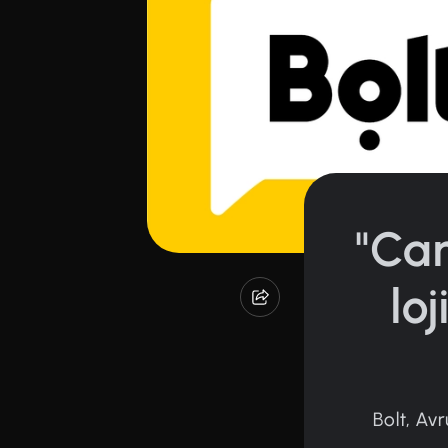
"Car
lo
Bolt, Av