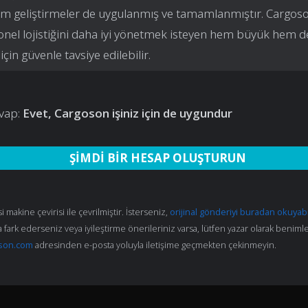
üm geliştirmeler de uygulanmış ve tamamlanmıştır. Cargos
nel lojistiğini daha iyi yönetmek isteyen hem büyük hem 
 için güvenle tavsiye edilebilir.
vap:
Evet, Cargoson işiniz için de uygundur
ŞİMDİ BİR HESAP OLUŞTURUN
 makine çevirisi ile çevrilmiştir. İsterseniz,
orijinal gönderiyi buradan okuyabi
 fark ederseniz veya iyileştirme önerileriniz varsa, lütfen yazar olarak beniml
son.com
adresinden e-posta yoluyla iletişime geçmekten çekinmeyin.