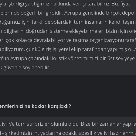
yla işbirliği yaptığımız hakkında veri çıkarabiliriz. Bu, fiyat
lerinde değerli bir girdidir. Avrupa genelinde birçok dep
duğumuz için, farklı depolardaki tüm insanların kendi taşı
rı bilgilerini doğrudan sisteme ekleyebilmeleri bizim için ön
leri çok kolayca devralabiliyor ve taşıma organizasyonu tara
biliyorum, çünkü giriş işi yerel ekip tarafından yapılmış olu
'un Avrupa çapındaki lojistik yönetimimizi bir üst seviyeye 
 güvenle söylenebilir.
tilerinizi ne kadar karşıladı?
 iyi! Ve tüm sürprizler olumlu oldu. Bize bir zamanlar yapı
i - şirketimizin ihtiyaçlarına odaklı, spesifik ve iyi hazırlanmış