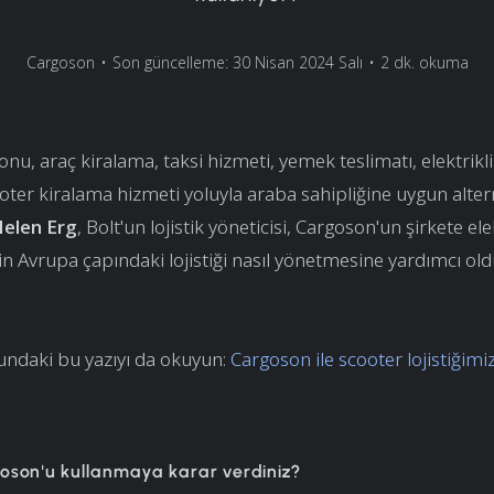
Cargoson
•
Son güncelleme: 30 Nisan 2024 Salı
•
2 dk. okuma
nu, araç kiralama, taksi hizmeti, yemek teslimatı, elektrikli 
ooter kiralama hizmeti yoluyla araba sahipliğine uygun altern
elen Erg
, Bolt'un lojistik yöneticisi, Cargoson'un şirkete elek
çin Avrupa çapındaki lojistiği nasıl yönetmesine yardımcı o
undaki bu yazıyı da okuyun:
Cargoson ile scooter lojistiğimi
son'u kullanmaya karar verdiniz?