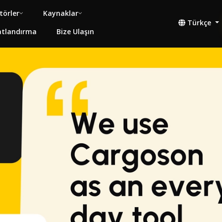
törler
Kaynaklar
Türkçe
atlandırma
Bize Ulaşın