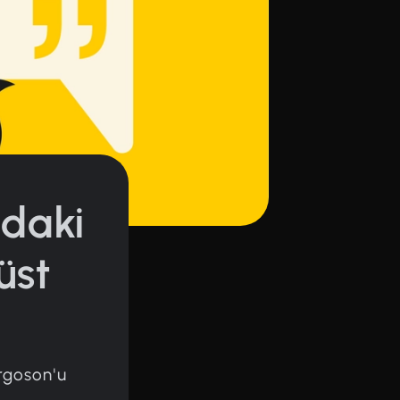
ndaki
üst
argoson'u