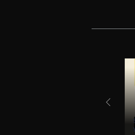
Previous Sli
ı iki kişiyle nasıl