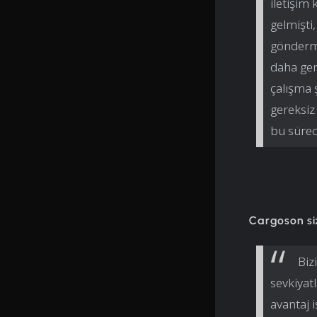
iletişim
gelmişti,
göndermi
daha gen
çalışma
gereksiz
bu sürec
Cargoson si
Biz
sevkiyatl
avantaj i