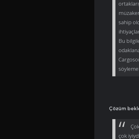
ortakları
müzakere
sahip ol
ihtiyaçla
Bu bilgi
odaklana
Cargoson
söylemek
Çözüm beklen
Çok
çok iyiyd