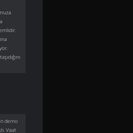
omuza
ma
emlidir.
fına
yor.
taşıdığını
lan demo
tı. Vaat