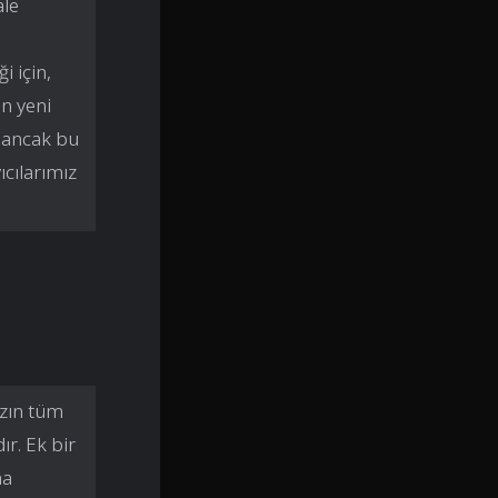
ale
 için,
ın yeni
 ancak bu
cılarımız
ızın tüm
ır. Ek bir
ma