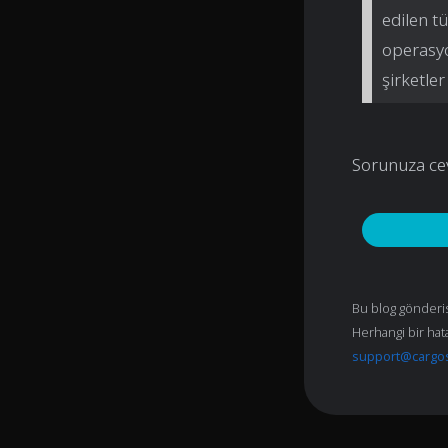
edilen t
operasyo
şirketler
Sorunuza ce
Bu blog gönderisi
Herhangi bir hata
support@cargo