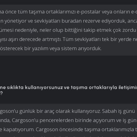
a önce tüm taşıma ortaklarımızı e-postalar veya onların e-
n yönetiyor ve sevkiyatları buradan rezerve ediyorduk, anca
yümesi nedeniyle, neler olup bittiğini takip etmek çok zordu 
ısı aşırı derecede artmıştı. Tüm sevkiyatları tek bir yerde n
gösterecek bir yazılım veya sistem arıyorduk.
e sıklıkta kullanıyorsunuz ve taşıma ortaklarıyla iletişimi
i?
goson'u günlük bir araç olarak kullanıyoruz. Sabah iş günü
ında, Cargoson'u pencerelerden birinde açıyorum ve iş gü
de kapatıyorum. Cargoson öncesinde taşıma ortaklarımızla t