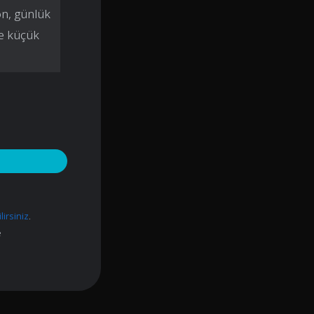
on, günlük
de küçük
lirsiniz
.
e