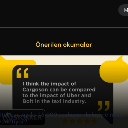
M
Önerilen okumalar
de