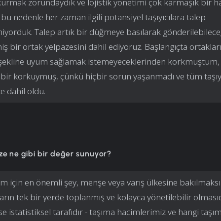
 kurmak zorundaydık ve lojistik yönetimi çok karmaşık bir h
 bu nedenle her zaman ilgili potansiyel taşıyıcılara talep
yorduk. Talep artık bir düğmeye basılarak gönderilebileceği
iş bir ortak yelpazesini dahil ediyoruz. Başlangıçta ortaklar
 şekline uyum sağlamak istemeyeceklerinden korkmuştum,
 bir korkuymuş, çünkü hiçbir sorun yaşanmadı ve tüm taşıyı
e dahil oldu.
ze ne gibi bir değer sunuyor?
im için en önemli şey, menşe veya varış ülkesine bakılmaks
arın tek bir yerde toplanmış ve kolayca yönetilebilir olmasıd
se istatistiksel tarafıdır - taşıma hacimlerimiz ve hangi taşı