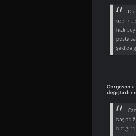
Dah
üzerinde
hızlı bü
posta say
şekilde 
Cargoson'u n
değiştirdi m
Car
başladığ
bittiğin