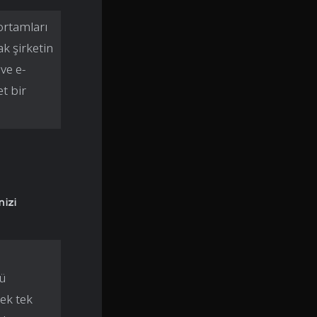
ortamları
k şirketin
ve e-
et bir
nizi
nü
ek tek