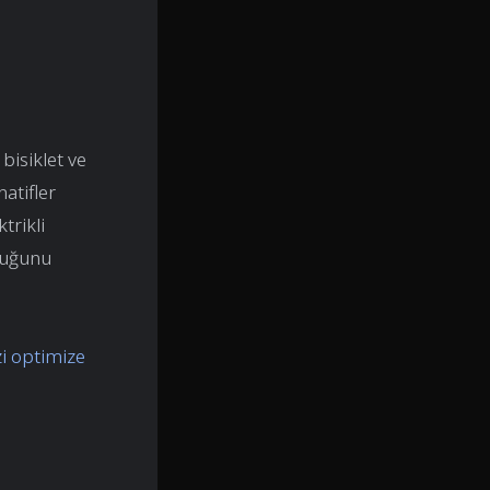
bisiklet ve
atifler
trikli
lduğunu
zi optimize