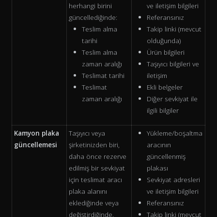
herhangi birini
ve iletişim bilgileri
güncellediğinde:
Referansınız
Teslim alma
Takip linki (mevcut
tarihi
olduğunda)
Teslim alma
Ürün bilgileri
zaman aralığı
Taşıyıcı bilgileri ve
Teslimat tarihi
iletişim
Teslimat
Ekli belgeler
zaman aralığı
Diğer sevkiyat ile
ilgili bilgiler
Kamyon plaka
Taşıyıcı veya
Yükleme/boşaltma
güncellemesi
şirketinizden biri,
aracının
daha önce rezerve
güncellenmiş
edilmiş bir sevkiyat
plakası
için teslimat aracı
Sevkiyat adresleri
plaka alanını
ve iletişim bilgileri
eklediğinde veya
Referansınız
değiştirdiğinde.
Takip linki (mevcut