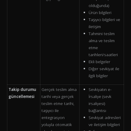
olduğunda)
Ürün bilgileri
Taşıyıcı bilgileri ve
iletişim
Tahmini teslim
alma ve teslim
etme
tarihleri/saatleri
Ekli belgeler
Diğer sevkiyat ile
ilgili bilgiler
Takip durumu
Gerçek teslim alma
Sevkiyatın e-
güncellemesi
tarihi veya gerçek
İrsaliye (sevk
teslim etme tarihi,
irsaliyesi)
taşıyıcı ile
bağlantısı
entegrasyon
Sevkiyat adresleri
yoluyla otomatik
ve iletişim bilgileri