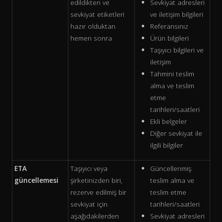
edildikten ve
Sevkiyat adresleri
sevkiyat etiketleri
ve iletişim bilgileri
hazır olduktan
Referansınız
hemen sonra
Ürün bilgileri
Taşıyıcı bilgileri ve
iletişim
Tahmini teslim
alma ve teslim
etme
tarihleri/saatleri
Ekli belgeler
Diğer sevkiyat ile
ilgili bilgiler
ETA
Taşıyıcı veya
Güncellenmiş
güncellemesi
şirketinizden biri,
teslim alma ve
rezerve edilmiş bir
teslim etme
sevkiyat için
tarihleri/saatleri
aşağıdakilerden
Sevkiyat adresleri