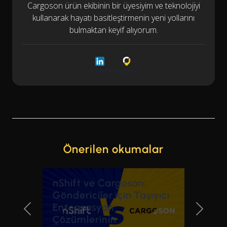
Cargoson ürün ekibinin bir üyesiyim ve teknolojiyi
kullanarak hayatı basitleştirmenin yeni yollarını
bulmaktan keyif alıyorum.
LinkedIn
Cargoson
Önerilen okumalar
nShift ve Cargoson:
Göndericiler için Taşıyıcı
Entegrasyon
Previous Slide
Next Sl
Çözümlerinin