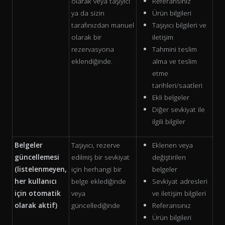
olarak veya taşıyıcı
Referansınız
ya da sizin
Ürün bilgileri
tarafınızdan manuel
Taşıyıcı bilgileri ve
olarak bir
iletişim
rezervasyona
Tahmini teslim
eklendiğinde.
alma ve teslim
etme
tarihleri/saatleri
Ekli belgeler
Diğer sevkiyat ile
ilgili bilgiler
Belgeler
Taşıyıcı, rezerve
Eklenen veya
güncellemesi
edilmiş bir sevkiyat
değiştirilen
(listelenmeyen,
için herhangi bir
belgeler
her kullanıcı
belge eklediğinde
Sevkiyat adresleri
için otomatik
veya
ve iletişim bilgileri
olarak aktif)
güncellediğinde
Referansınız
Ürün bilgileri