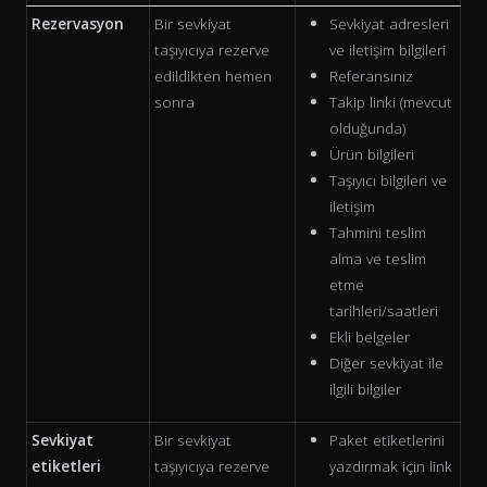
Rezervasyon
Bir sevkiyat
Sevkiyat adresleri
taşıyıcıya rezerve
ve iletişim bilgileri
edildikten hemen
Referansınız
sonra
Takip linki (mevcut
olduğunda)
Ürün bilgileri
Taşıyıcı bilgileri ve
iletişim
Tahmini teslim
alma ve teslim
etme
tarihleri/saatleri
Ekli belgeler
Diğer sevkiyat ile
ilgili bilgiler
Sevkiyat
Bir sevkiyat
Paket etiketlerini
etiketleri
taşıyıcıya rezerve
yazdırmak için link