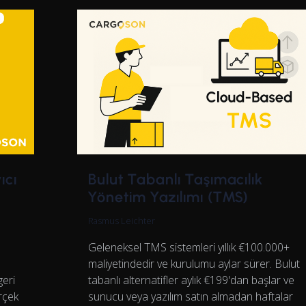
ıcı
Bulut Tabanlı Taşımacılık
Yönetim Yazılımı (TMS)
Rasmus Leichter
Geleneksel TMS sistemleri yıllık €100.000+
maliyetindedir ve kurulumu aylar sürer. Bulut
geri
tabanlı alternatifler aylık €199'dan başlar ve
erçek
sunucu veya yazılım satın almadan haftalar