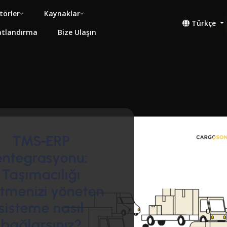
törler
Kaynaklar
Türkçe
atlandırma
Bize Ulaşın
TMS-ERP
entegrasyonu:
Taşımacılığı
etmenizi yöneten
sisteme nasıl
bağlarsınız?