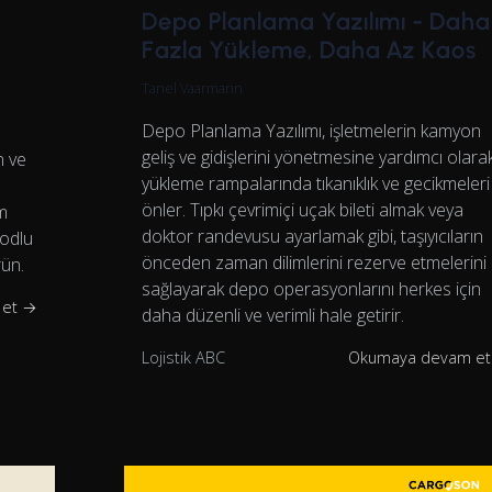
Depo Planlama Yazılımı - Daha
Fazla Yükleme, Daha Az Kaos
Tanel Vaarmann
Depo Planlama Yazılımı, işletmelerin kamyon
geliş ve gidişlerini yönetmesine yardımcı olara
n ve
yükleme rampalarında tıkanıklık ve gecikmeleri
önler. Tıpkı çevrimiçi uçak bileti almak veya
im
doktor randevusu ayarlamak gibi, taşıyıcıların
modlu
önceden zaman dilimlerini rezerve etmelerini
rün.
sağlayarak depo operasyonlarını herkes için
 et →
daha düzenli ve verimli hale getirir.
Lojistik ABC
Okumaya devam e