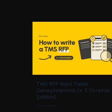
TMS RFP Nasıl Yazılır:
Deneyimlerimiz [+ 5 Ücretsiz
Şablon]
Ülari Kalamees