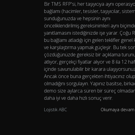
Bir TMS RFP'si, her taşıyıcıya aynı operasy
bağlamı (hacimler, tesisler, taşıyıcılar, sistem
sunduğunuzda ve hepsinin aynı
önceliklendirilmiş gereksinimleri aynı biçimd
yanıtlamasını istediğinizde işe yarar. Çoğu 
bu bağlamı atladığı için gelen teklifler genel k
ve karşılaştırma yapmak güçleşir. Bu tek so
çözdüğünüzde gereksiz bir açıklama turun
atlıyor, gerçekçi fiyatlar alıyor ve 8 ila 12 ha
içinde savunulabilir bir karara ulaşıyorsunuz
Ancak önce buna gerçekten ihtiyacınız olu
olmadığını sorgulayın. Yapınız basitse, birka
demo size aylarca süren bir süreç olmada
daha iyi ve daha hızlı sonuç verir.
Lojistik ABC
Okumaya devam