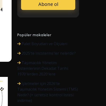
Popüler makaleler
Palet Boyutları ve Ölçüleri
2025'te Incoterms'ler nelerdir?
Taşımacılık Yönetim
Sistemlerinin Dekadat Tarihi:
1970'lerden 2020'lere
İşletmeler için 2026'te
Taşımacılık Yönetim Sistemi (TMS)
Nedir? (+ ücretsiz kontrol listesi
indirme)