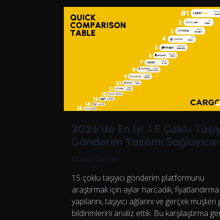
2026'de En İyi 15 Çoklu Taşıy
Gönderim Yazılımı Sağlayıcısı
Rasmus Leichter
15 çoklu taşıyıcı gönderim platformunu
araştırmak için aylar harcadık, fiyatlandırma
yapılarını, taşıyıcı ağlarını ve gerçek müşteri 
bildirimlerini analiz ettik. Bu karşılaştırma g