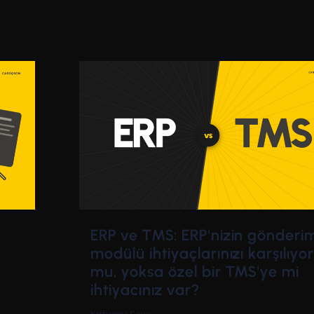
ERP ve TMS: ERP'nizin gönderi
modülü ihtiyaçlarınızı karşılıyor
mu, yoksa özel bir TMS'ye mi
ihtiyacınız var?