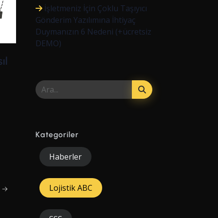
İşletmeniz İçin Çoklu Taşıyıcı
Gönderim Yazılımına İhtiyaç
Duymanızın 6 Nedeni (+ücretsiz
DEMO)
ıl
Kategoriler
Haberler
Lojistik ABC
t →