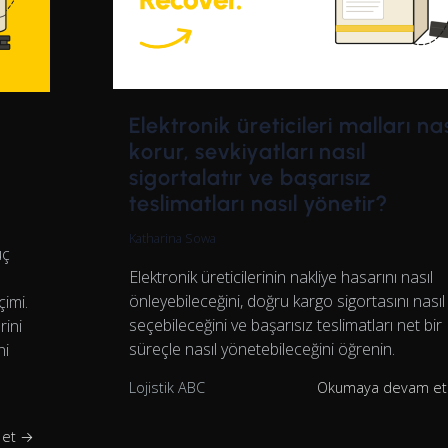
Elektronik üreticileri malları nas
korur, sevkiyatları nasıl
sigortalatır ve başarısız
teslimatları nasıl yönetir?
Katharina Sowa
üç
Elektronik üreticilerinin nakliye hasarını nasıl
önleyebileceğini, doğru kargo sigortasını nasıl
çimi.
seçebileceğini ve başarısız teslimatları net bir
rini
süreçle nasıl yönetebileceğini öğrenin.
ni
Lojistik ABC
Okumaya devam e
 et →