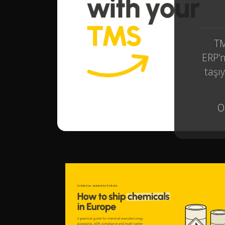
TM
ERP'n
taşıy
O