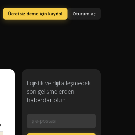
Ücretsiz demo için kaydol
Oturum aç
Lojistik ve dijitalleşmedeki
son gelişmelerden
haberdar olun
İş e-postası