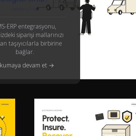
Katharina Sowa
S-ERP entegrasyonu,
izdeki siparişi mallarınızı
an taşıyıcılarla birbirine
bağlar.
kumaya devam et →