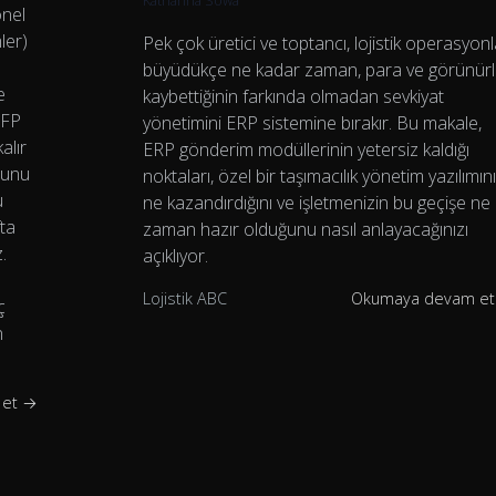
Katharina Sowa
onel
ler)
Pek çok üretici ve toptancı, lojistik operasyonl
büyüdükçe ne kadar zaman, para ve görünür
e
kaybettiğinin farkında olmadan sevkiyat
RFP
yönetimini ERP sistemine bırakır. Bu makale,
alır
ERP gönderim modüllerinin yetersiz kaldığı
runu
noktaları, özel bir taşımacılık yönetim yazılımın
u
ne kazandırdığını ve işletmenizin bu geçişe ne
fta
zaman hazır olduğunu nasıl anlayacağınızı
.
açıklıyor.
p
Lojistik ABC
Okumaya devam e
ç
n
 et →