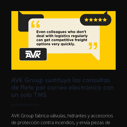
AVK Group sustituyó las consultas
de flete por correo electrónico con
un solo TMS
Janis Konovalciks
AVK Group fabrica válvulas, hidrantes y accesorios
de protección contra incendios, y envía piezas de