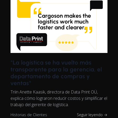
"La logística se ha vuelto más
transparente para la gerencia, el
departamento de compras y
ventas"
Triin Anette Kaasik, directora de Data Print OÜ,
explica cómo lograron reducir costos y simplificar el
trabajo del gerente de logística.
Historias de Clientes
Seguir leyendo →