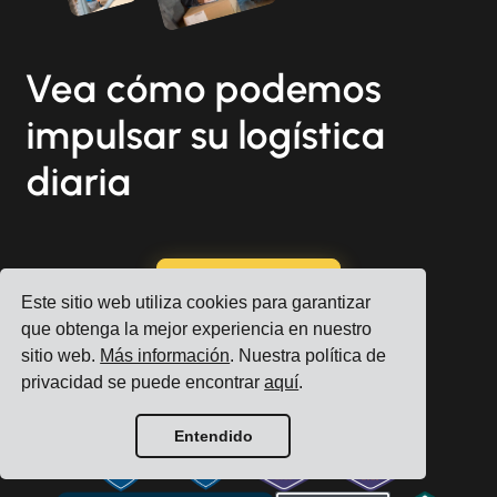
Vea cómo podemos
impulsar su logística
diaria
Registrar cuenta
Este sitio web utiliza cookies para garantizar
que obtenga la mejor experiencia en nuestro
Reserve una consulta gratuita
sitio web.
Más información
. Nuestra política de
privacidad se puede encontrar
aquí
.
Entendido