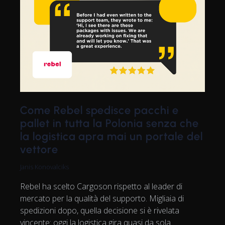
Come Rebel spedisce pacchi e
pallet in tutta la Polonia senza che
la logistica apra mai un portale del
vettore
Janis Konovalciks
Rebel ha scelto Cargoson rispetto al leader di
mercato per la qualità del supporto. Migliaia di
spedizioni dopo, quella decisione si è rivelata
vincente: oggi la logistica gira quasi da sola.