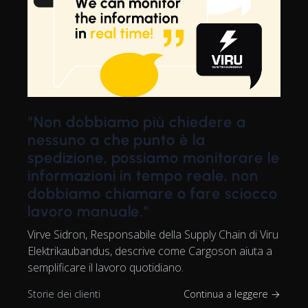
"Non dobbiamo più chiedere a
nessuno a che punto è la
spedizione, possiamo monitorare le
informazioni in tempo reale, non
dobbiamo chiamare o fare sciocco
lavoro manuale."
Virve Sidron, Responsabile della Supply Chain di Viru
Elektrikaubandus, descrive come Cargoson aiuta a
semplificare il lavoro quotidiano.
Storie dei clienti
Continua a leggere →