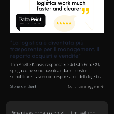
"La logistica è diventata più
trasparente per il management, il
reparto acquisti e vendite"
Triin Anette Kaasik, responsabile di Data Print OÜ,
spiega come sono riusciti a ridurre i costi e
semplificare il lavoro del responsabile della logistica.
Storie dei clienti
Continua a leggere →
Rimani aggiornato con gli ultimi sviluppi