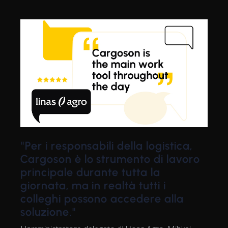
"Per i responsabili della logistica,
Cargoson è lo strumento di lavoro
principale durante tutta la
giornata, ma in realtà tutti i
colleghi possono accedere alla
soluzione."