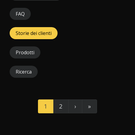
FAQ
Storie dei clienti
Prodotti
Ricerca
1
2
›
»