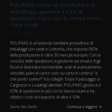
POLIPAKS: come un produttore di
imballaggi gestisce il 63% di
spedizioni in più con lo stesso team.
Case study
Janis Konovalciks
POLIPAKS è un'azienda familiare produttrice di
imballaggi con sede in Lettonia, che esporta l'85%
della produzione in oltre 30 mercati europei. Con la
crescita delle spedizioni, la gestione via email e fogli
Excel è diventata insostenibile: stati di avanzamento
obsoleti, piani di carico solo su carta e continui "a
che punto siamo?" tra colleghi. Dopo il passaggio a
Cargoson e LoadingCalendar, POLIPAKS gestisce il
63% di spedizioni in più con lo stesso team e ha
ridotto i costi di trasporto di oltre il 10%.
Storie dei clienti
Continua a leggere →