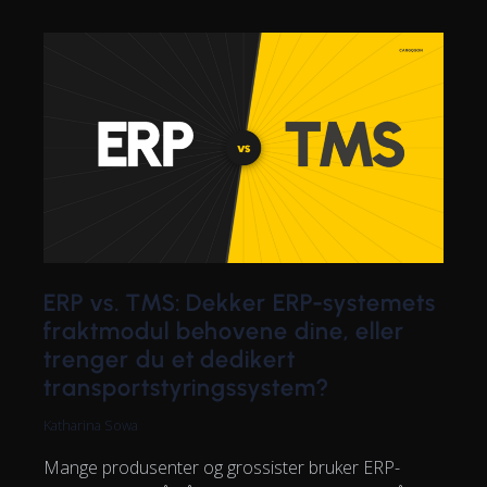
ERP vs. TMS: Dekker ERP-systemets
fraktmodul behovene dine, eller
trenger du et dedikert
transportstyringssystem?
Katharina Sowa
Mange produsenter og grossister bruker ERP-