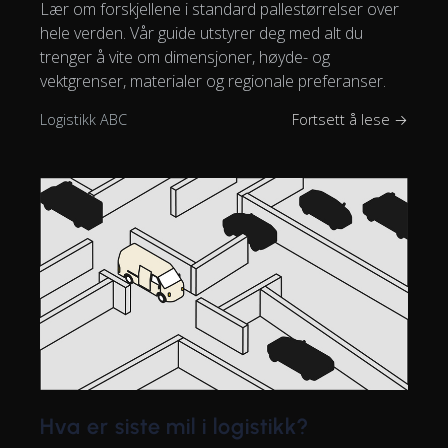
Lær om forskjellene i standard pallestørrelser over
hele verden. Vår guide utstyrer deg med alt du
trenger å vite om dimensjoner, høyde- og
vektgrenser, materialer og regionale preferanser.
Logistikk ABC
Fortsett å lese →
Hva er siste mil i logistikk?