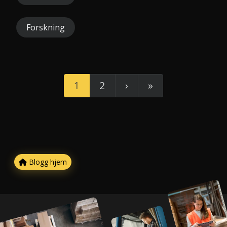
Forskning
1
2
›
»
Blogg hjem