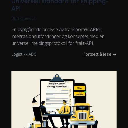
Universell standard for shipping-
API
Ülari Kalamees
En dyptgående analyse av transportør-APIer,
integrasjonsutfordringer og konseptet med en
universell meldingsprotokoll for frakt-API.
Logistikk ABC
Fortsett å lese →