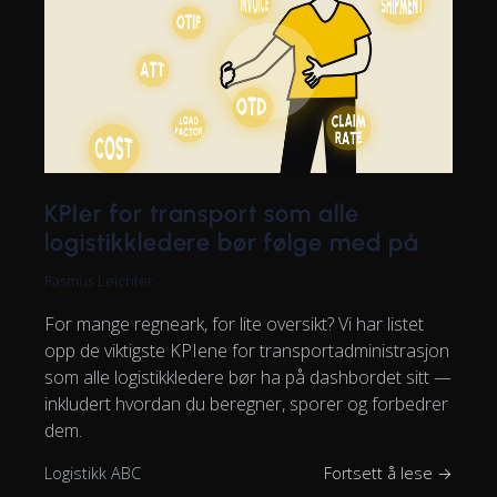
KPIer for transport som alle
logistikkledere bør følge med på
Rasmus Leichter
For mange regneark, for lite oversikt? Vi har listet
opp de viktigste KPIene for transportadministrasjon
som alle logistikkledere bør ha på dashbordet sitt —
inkludert hvordan du beregner, sporer og forbedrer
dem.
Logistikk ABC
Fortsett å lese →