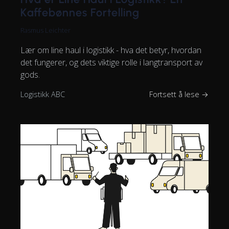
Kaffebønnes Fortelling
Rasmus Leichter
Lær om line haul i logistikk - hva det betyr, hvordan
det fungerer, og dets viktige rolle i langtransport av
gods.
Logistikk ABC
Fortsett å lese →