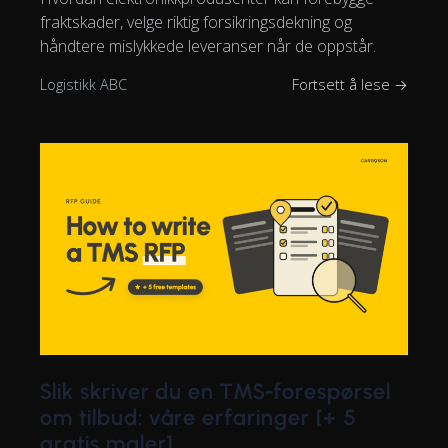
fraktskader, velge riktig forsikringsdekning og
håndtere mislykkede leveranser når de oppstår.
Logistikk ABC
Fortsett å lese →
Slik skriver du en TMS-forespørsel
om tilbud: våre erfaringer [+ 5
gratis maler]