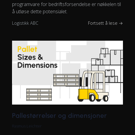
programvare for bedriftsforsendelse er nøkkelen til
å utløse dette potensialet.
Logistikk ABC
Fortsett å lese →
Pallestørrelser og dimensjoner
Rasmus Leichter