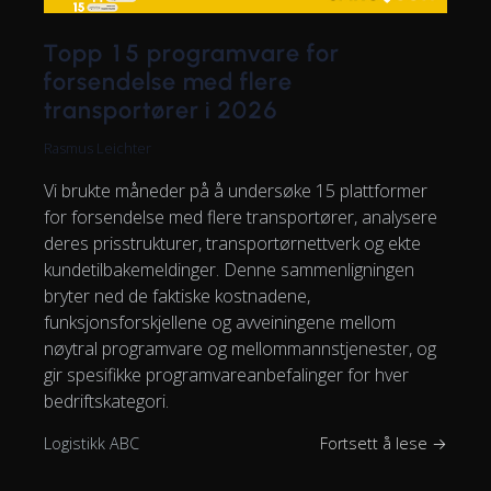
Topp 15 programvare for
forsendelse med flere
transportører i 2026
Rasmus Leichter
Vi brukte måneder på å undersøke 15 plattformer
for forsendelse med flere transportører, analysere
deres prisstrukturer, transportørnettverk og ekte
kundetilbakemeldinger. Denne sammenligningen
bryter ned de faktiske kostnadene,
funksjonsforskjellene og avveiningene mellom
nøytral programvare og mellommannstjenester, og
gir spesifikke programvareanbefalinger for hver
bedriftskategori.
Logistikk ABC
Fortsett å lese →