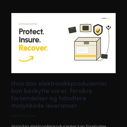
Hvordan elektronikkprodusenter
kan beskytte varer, forsikre
forsendelser og håndtere
mislykkede leveranser
Katharina Sowa
Hvordan elektronikkprodusenter kan forebygge