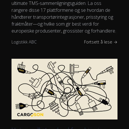
ultimate TMS-sammenligningsguiden. La oss
rangere disse 17 plattformene og se hvordan de
håndterer transportørintegrasjoner, prisstyring og
fraktmåter—og hvilke som gir best verdi for
europeiske produsenter, grossister og forhandlere.
Logistikk ABC
Fortsett å lese →