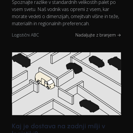
Spoznajte razlike v standardnih velikostih palet po
vsem svetu. Naš vodnik vas opremi z vsem, kar
morate vedeti o dimenzijah, omejitvah višine in teže,
materialih in regionalnih preferencah.
Logistični ABC
Nadaljujte z branjem →
Kaj je dostava na zadnji milji v