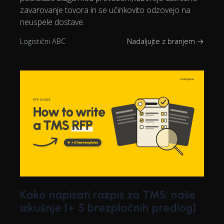
zavarovanje tovora in se učinkovito odzovejo na
neuspele dostave.
Logistični ABC
Nadaljujte z branjem →
Kako napisati razpis za TMS: naše
izkušnje [+ 5 brezplačnih predlog]