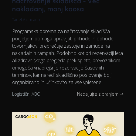
načrtovanje skladišča - Več
nakladanj, manj kaosa
Tanel Vaarmann
Programska oprema za načrtovanje skladišča
podjetjem pomaga upravljati prihode in odhode
tovornjakov, preprečuje zastoje in zamude na
nakladalnih rampah. Podobno kot pri rezervaciji leta
ali zdravniškega pregleda prek spleta, prevoznikom
omogoča vnaprejšnjo rezervacijo časovnih
terminov, kar naredi skladiščno poslovanje bolj
organizirano in učinkovito za vse vpletene.
Logistični ABC
Nadaljujte z branjem →