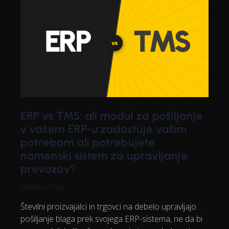
ERP vs TMS: ali modul za pošiljanje
v vašem ERP-u zadostuje vašim
potrebam ali potrebujete
namenski sistem za upravljanje
prevozov?
Katharina Sowa
Številni proizvajalci in trgovci na debelo upravljajo
pošiljanje blaga prek svojega ERP-sistema, ne da bi