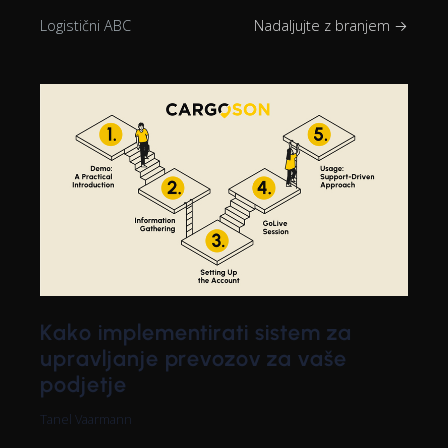
Logistični ABC
Nadaljujte z branjem →
Kako implementirati sistem za
upravljanje prevozov za vaše
podjetje
Tanel Vaarmann