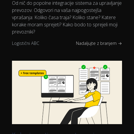
Od nič do popolne integracije sistema za upravljanje
prevozov. Odgovori na vaša najpogostejša
vprašanja: Koliko časa traja? Koliko stane? Katere
korake moram sprejeti? Kako bodo to sprejeli moji
prevozniki?
Logistični ABC
Nadaljujte z branjem →