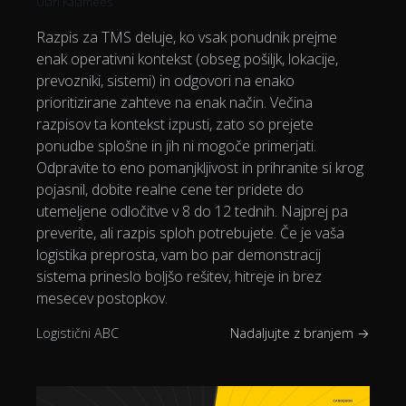
Ülari Kalamees
Razpis za TMS deluje, ko vsak ponudnik prejme
enak operativni kontekst (obseg pošiljk, lokacije,
prevozniki, sistemi) in odgovori na enako
prioritizirane zahteve na enak način. Večina
razpisov ta kontekst izpusti, zato so prejete
ponudbe splošne in jih ni mogoče primerjati.
Odpravite to eno pomanjkljivost in prihranite si krog
pojasnil, dobite realne cene ter pridete do
utemeljene odločitve v 8 do 12 tednih. Najprej pa
preverite, ali razpis sploh potrebujete. Če je vaša
logistika preprosta, vam bo par demonstracij
sistema prineslo boljšo rešitev, hitreje in brez
mesecev postopkov.
Logistični ABC
Nadaljujte z branjem →