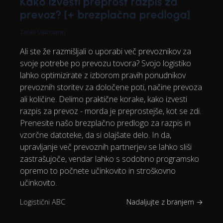
Kako izvesti preprost razpis za
prevoz? [+ brezplačna predloga]
Tanel Vaarmann
Ali ste že razmišljali o uporabi več prevoznikov za
svoje potrebe po prevozu tovora? Svojo logistiko
lahko optimizirate z izborom pravih ponudnikov
prevoznih storitev za določene poti, načine prevoza
ali količine. Delimo praktične korake, kako izvesti
razpis za prevoz - morda je preprostejše, kot se zdi.
Prenesite našo brezplačno predlogo za razpis in
vzorčne datoteke, da si olajšate delo. In da,
upravljanje več prevoznih partnerjev se lahko sliši
zastrašujoče, vendar lahko s sodobno programsko
opremo to počnete učinkovito in stroškovno
učinkovito.
Logistični ABC
Nadaljujte z branjem →