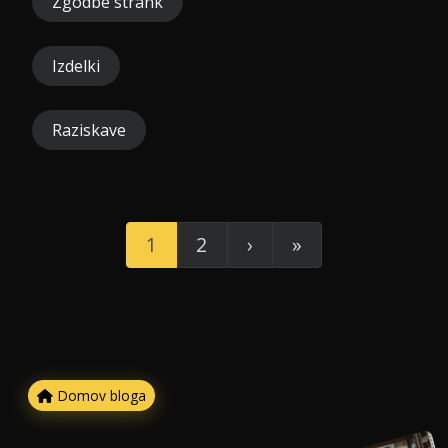
Zgodbe strank
Izdelki
Raziskave
1
2
›
»
Domov bloga