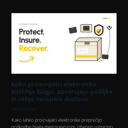
Kako proizvajalci elektronike
zaščitijo blago, zavarujejo pošiljke
in rešijo neuspele dostave
Katharina Sowa
Kako lahko proizvajalci elektronike preprečijo
poškodbe blaga med prevozom, izberejo ustrezno