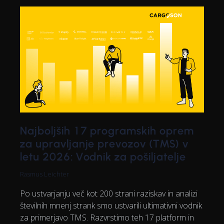
Najboljših 17 programskih oprem
za upravljanje prevozov (TMS) v
letu 2026: Vodnik za pošiljatelje
Rasmus Leichter
Po ustvarjanju več kot 200 strani raziskav in analizi
številnih mnenj strank smo ustvarili ultimativni vodnik
za primerjavo TMS. Razvrstimo teh 17 platform in