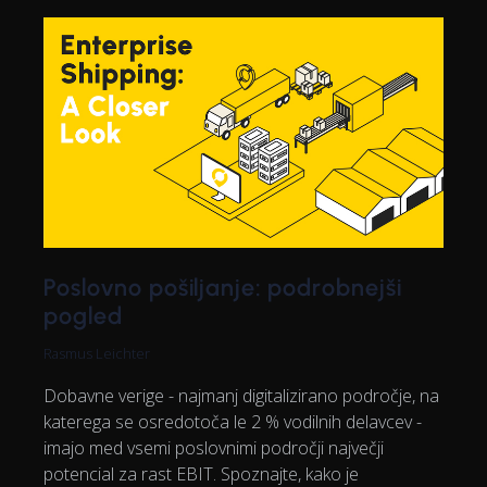
Poslovno pošiljanje: podrobnejši
pogled
Rasmus Leichter
Dobavne verige - najmanj digitalizirano področje, na
katerega se osredotoča le 2 % vodilnih delavcev -
imajo med vsemi poslovnimi področji največji
potencial za rast EBIT. Spoznajte, kako je