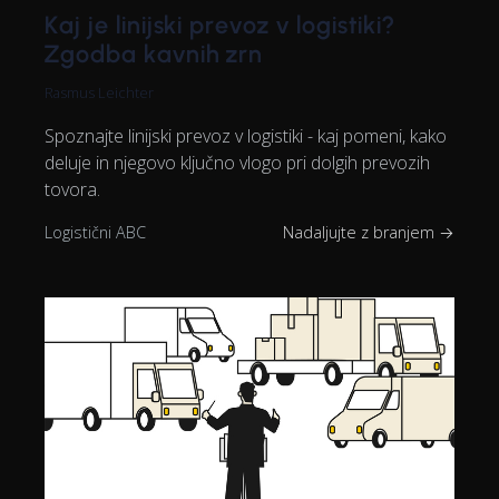
Kaj je linijski prevoz v logistiki?
Zgodba kavnih zrn
Rasmus Leichter
Spoznajte linijski prevoz v logistiki - kaj pomeni, kako
deluje in njegovo ključno vlogo pri dolgih prevozih
tovora.
Logistični ABC
Nadaljujte z branjem →