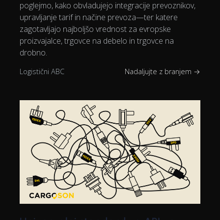
poglejmo, kako obvladujejo integracije prevoznikov,
upravljanje tarif in načine prevoza—ter katere
zagotavljajo najboljšo vrednost za evropske
proizvajalce, trgovce na debelo in trgovce na
drobno.
Logistični ABC
Nadaljujte z branjem →