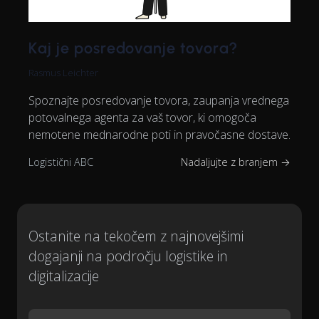
Kaj je posredovanje tovora?
Rasmus Leichter
Spoznajte posredovanje tovora, zaupanja vrednega
potovalnega agenta za vaš tovor, ki omogoča
nemotene mednarodne poti in pravočasne dostave.
Logistični ABC
Nadaljujte z branjem →
Ostanite na tekočem z najnovejšimi
dogajanji na področju logistike in
digitalizacije