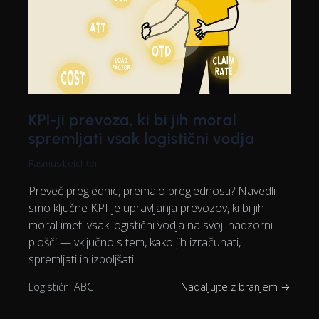
KPI-ji prevoza, ki bi jih moral
spremljati vsak logistični vodja
Rasmus Leichter
Preveč preglednic, premalo preglednosti? Navedli
smo ključne KPI-je upravljanja prevozov, ki bi jih
moral imeti vsak logistični vodja na svoji nadzorni
plošči — vključno s tem, kako jih izračunati,
spremljati in izboljšati.
Logistični ABC
Nadaljujte z branjem →