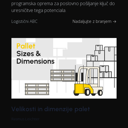
programska oprema za poslovno pošiljanje ključ do
uresničitve tega potenciala.
Logistični ABC
Nadaljujte z branjem →
Velikosti in dimenzije palet
Rasmus Leichter