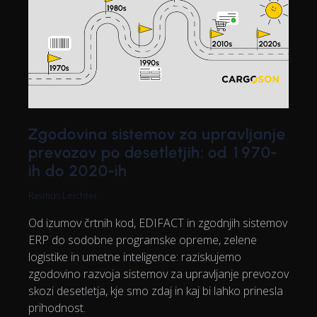
Zgodovina sistemov za upravljanje
prevozov po desetletjih: od 1970-
ih do 2020-ih
Rasmus Leichter
Od izumov črtnih kod, EDIFACT in zgodnjih sistemov
ERP do sodobne programske opreme, zelene
logistike in umetne inteligence: raziskujemo
zgodovino razvoja sistemov za upravljanje prevozov
skozi desetletja, kje smo zdaj in kaj bi lahko prinesla
prihodnost.