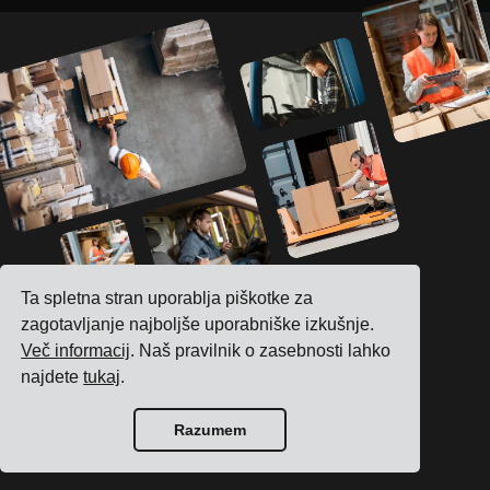
Ta spletna stran uporablja piškotke za
zagotavljanje najboljše uporabniške izkušnje.
Poglejte, kako lahko
Več informacij
. Naš pravilnik o zasebnosti lahko
najdete
tukaj
.
izboljšamo vašo
Razumem
vsakodnevno logistiko