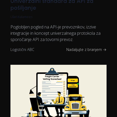
Univerzalni standard za API za
pošiljanje
Ülari Kalamees
Poglobljen pogled na API-je prevoznikov, izzive
integracije in koncept univerzalnega protokola za
sporočanje API za tovorni prevoz.
Logistični ABC
Nadaljujte z branjem →