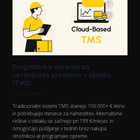
Programska oprema za
upravljanje prevozov v oblaku
(TMS)
Rasmus Leichter
Tradicionalni sistemi TMS stanejo 100.000+ € letno
in potrebujejo mesece za namestitev. Alternativne
rešitve v oblaku se začnejo pri 199 €/mesec in
omogočajo pošiljanje v tednih brez nakupa
strežnikov ali programske opreme.