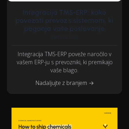
Integracija TMS-ERP: kako
povezati prevoz s sistemom, ki
poganja vaše poslovanje
Katharina Sowa
Integracija TMS-ERP poveže naročilo v
vašem ERP-ju s prevozniki, ki premikajo
vaše blago.
Nadaljujte z branjem →