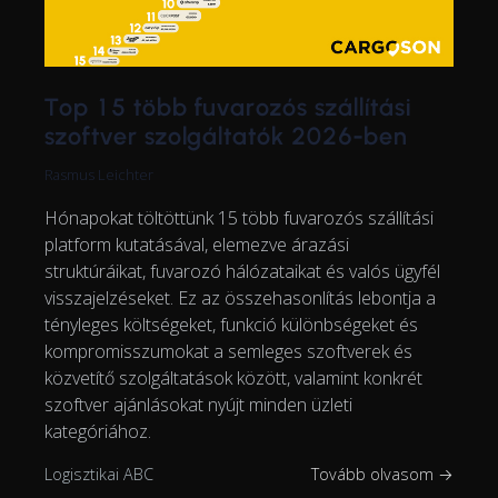
Top 15 több fuvarozós szállítási
szoftver szolgáltatók 2026-ben
Rasmus Leichter
Hónapokat töltöttünk 15 több fuvarozós szállítási
platform kutatásával, elemezve árazási
struktúráikat, fuvarozó hálózataikat és valós ügyfél
visszajelzéseket. Ez az összehasonlítás lebontja a
tényleges költségeket, funkció különbségeket és
kompromisszumokat a semleges szoftverek és
közvetítő szolgáltatások között, valamint konkrét
szoftver ajánlásokat nyújt minden üzleti
kategóriához.
Logisztikai ABC
Tovább olvasom →