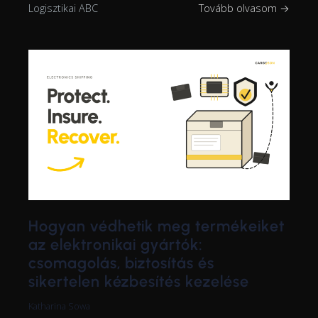
Logisztikai ABC
Tovább olvasom →
Hogyan védhetik meg termékeiket
az elektronikai gyártók:
csomagolás, biztosítás és
sikertelen kézbesítés kezelése
Katharina Sowa