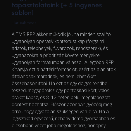
tapasztalataink [+ 5 ingyenes
sablon]
Ülari Kalamees
A TMS RFP akkor működik jól, ha minden szállító
ugyanolyan operatív kontextust kap (forgalmi
adatok, telephelyek, fuvarozók, rendszerek), és
ugyanazokra a prioritizált követelményekre
ugyanolyan formátumban válaszol. A legtöbb RFP
kihagyja ezt a háttérinformációt, ezért az ajánlatok
általánosak maradnak, és nem lehet őket
összehasonlítani. Ha ezt az egy dolgot rendbe
teszed, megspórolsz egy pontosítási kört, valós
árakat kapsz, és 8–12 héten belül megalapozott
döntést hozhatsz. Először azonban győződj meg
arról, hogy egyáltalán szükséged van-e rá. Ha a
logisztikád egyszerű, néhány demó gyorsabban és
olcsóbban vezet jobb megoldáshoz, hónapnyi