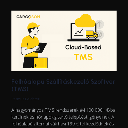
Felhőalapú Szállításkezelő Szoftver
(TMS)
Rasmus Leichter
A hagyományos TMS rendszerek évi 100 000+ €-ba
kerülnek és hónapokig tartó telepítést igényelnek. A
felhőalapú alternatívák havi 199 €-tól kezdődnek és