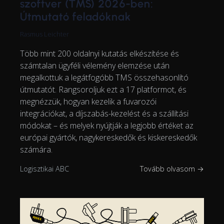
szoftver (TMS) 2026-ben:
Útmutató feladóknak
Rasmus Leichter
Több mint 200 oldalnyi kutatás elkészítése és
számtalan ügyféli vélemény elemzése után
megalkottuk a legátfogóbb TMS összehasonlító
útmutatót. Rangsoroljuk ezt a 17 platformot, és
megnézzük, hogyan kezelik a fuvarozói
integrációkat, a díjszabás-kezelést és a szállítási
módokat – és melyek nyújtják a legjobb értéket az
európai gyártók, nagykereskedők és kiskereskedők
számára.
Logisztikai ABC
Tovább olvasom →