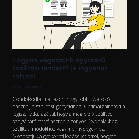
Hogyan végezzünk egyszerű
szállítási tendert? [+ ingyenes
sablon]
Tanel Vaarmann
Gondolkodtál már azon, hogy több fuvarozót
használj a szállítási igényeidhez? Optimalizálhatod a
logisztikádat azáltal, hogy a megfelelő szállítási
szolgáltatókat választod bizonyos útvonalakhoz,
szállítási módokhoz vagy mennyiségekhez.
Megosztjuk a gyakorlati lépéseket arról, hogyan