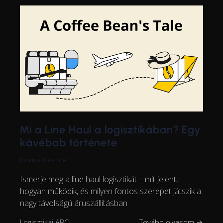
Mi a Line Haul a logisztikában? Egy
kávébab története
Rasmus Leichter
Ismerje meg a line haul logisztikát – mit jelent,
hogyan működik, és milyen fontos szerepet játszik a
nagy távolságú áruszállításban.
Logisztikai ABC
Tovább olvasom →