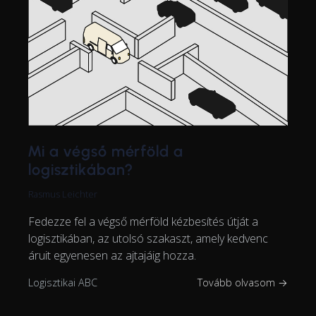
Mi a végső mérföld a
logisztikában?
Rasmus Leichter
Fedezze fel a végső mérföld kézbesítés útját a
logisztikában, az utolsó szakaszt, amely kedvenc
áruit egyenesen az ajtajáig hozza.
Logisztikai ABC
Tovább olvasom →