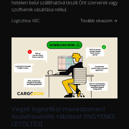
heteken belül szállíthatóvá teszik Önt szerverek vagy
szoftverek vásárlása nélkül.
Logisztikai ABC
Tovább olvasom →
Végső logisztikai menedzsment
összehasonlító táblázat [INGYENES
LETÖLTÉS]