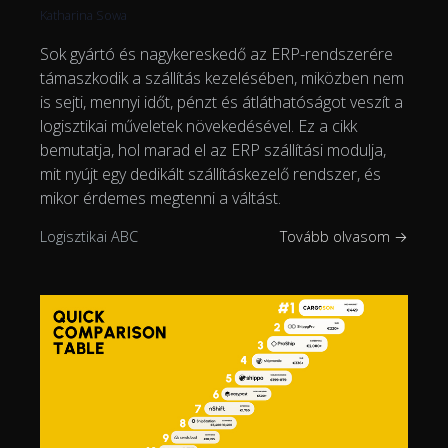
Katharina Sowa
Sok gyártó és nagykereskedő az ERP-rendszerére
támaszkodik a szállítás kezelésében, miközben nem
is sejti, mennyi időt, pénzt és átláthatóságot veszít a
logisztikai műveletek növekedésével. Ez a cikk
bemutatja, hol marad el az ERP szállítási modulja,
mit nyújt egy dedikált szállításkezelő rendszer, és
mikor érdemes megtenni a váltást.
Logisztikai ABC
Tovább olvasom →