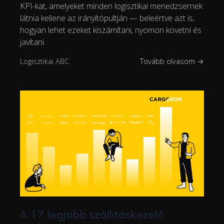
KPI-kat, amelyeket minden logisztikai menedzsernek
látnia kellene az irányítópultján — beleértve azt is,
hogyan lehet ezeket kiszámítani, nyomon követni és
javítani.
Logisztikai ABC
Tovább olvasom →
A 17 legjobb szállításkezelő