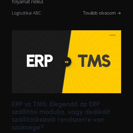
folyamat nélkül.
Logisztikai ABC
Tovább olvasom →
ERP vs TMS: Elegendő az ERP
szállítási modulja, vagy dedikált
szállításkezelő rendszerre van
szüksége?