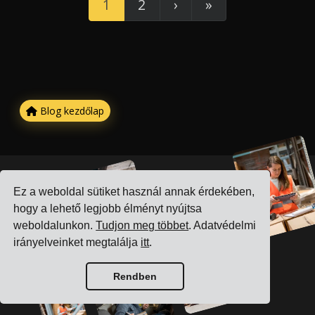
1
2
›
»
Blog kezdőlap
Ez a weboldal sütiket használ annak érdekében,
hogy a lehető legjobb élményt nyújtsa
weboldalunkon.
Tudjon meg többet
. Adatvédelmi
irányelveinket megtalálja
itt
.
Rendben