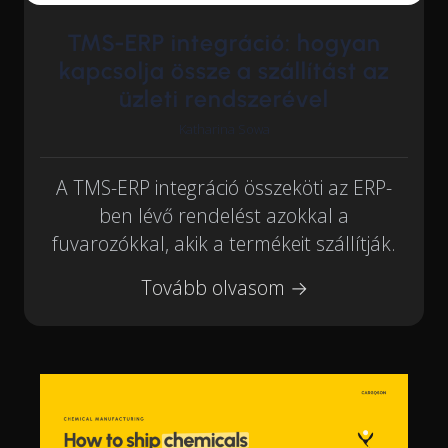
TMS-ERP integráció: hogyan
kapcsolja össze a szállítást az
üzleti rendszerével
Katharina Sowa
A TMS-ERP integráció összeköti az ERP-
ben lévő rendelést azokkal a
fuvarozókkal, akik a termékeit szállítják.
Tovább olvasom →