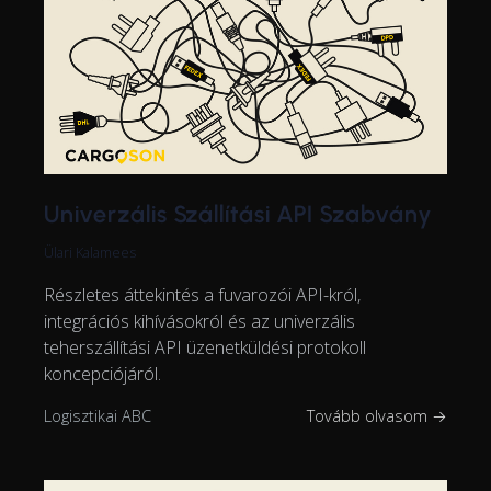
Univerzális Szállítási API Szabvány
Ülari Kalamees
Részletes áttekintés a fuvarozói API-król,
integrációs kihívásokról és az univerzális
teherszállítási API üzenetküldési protokoll
koncepciójáról.
Logisztikai ABC
Tovább olvasom →