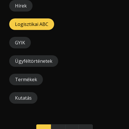
Hírek
Logisztikai ABC
GYIK
Ügyféltörténetek
Termékek
Kutatás