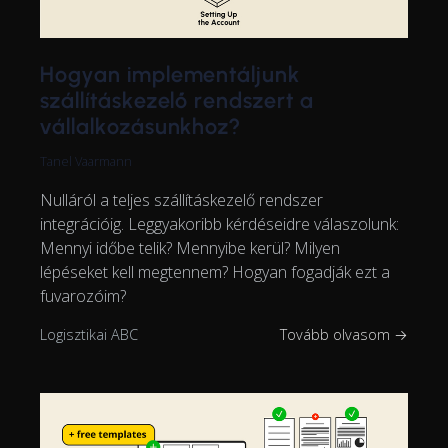
Hogyan implementáljunk
szállításkezelő rendszert a
vállalkozásunkhoz?
Tanel Vaarmann
Nulláról a teljes szállításkezelő rendszer
integrációig. Leggyakoribb kérdéseidre válaszolunk:
Mennyi időbe telik? Mennyibe kerül? Milyen
lépéseket kell megtennem? Hogyan fogadják ezt a
fuvarozóim?
Logisztikai ABC
Tovább olvasom →