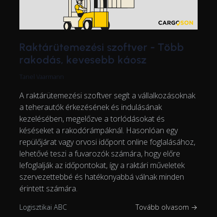
Raktárütemezési szoftver - Több
rakodás, kevesebb káosz
Tanel Vaarmann
A raktárütemezési szoftver segít a vállalkozásoknak
a teherautók érkezésének és indulásának
kezelésében, megelőzve a torlódásokat és
késéseket a rakodórámpáknál. Hasonlóan egy
repülőjárat vagy orvosi időpont online foglalásához,
lehetővé teszi a fuvarozók számára, hogy előre
lefoglalják az időpontokat, így a raktári műveletek
szervezettebbé és hatékonyabbá válnak minden
érintett számára.
Logisztikai ABC
Tovább olvasom →