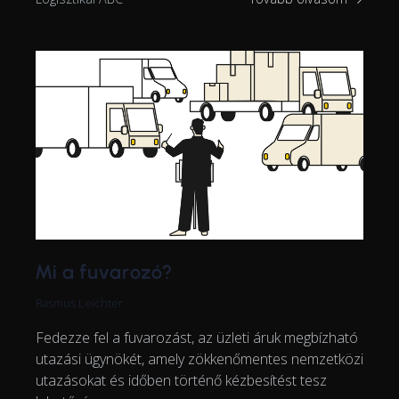
Mi a fuvarozó?
Rasmus Leichter
Fedezze fel a fuvarozást, az üzleti áruk megbízható
utazási ügynökét, amely zökkenőmentes nemzetközi
utazásokat és időben történő kézbesítést tesz