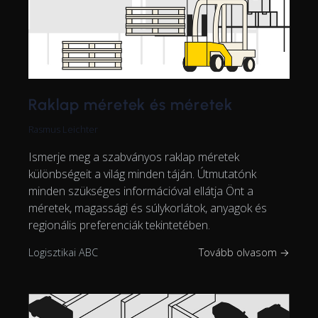
Raklap méretek és méretek
Rasmus Leichter
Ismerje meg a szabványos raklap méretek
különbségeit a világ minden táján. Útmutatónk
minden szükséges információval ellátja Önt a
méretek, magassági és súlykorlátok, anyagok és
regionális preferenciák tekintetében.
Logisztikai ABC
Tovább olvasom →