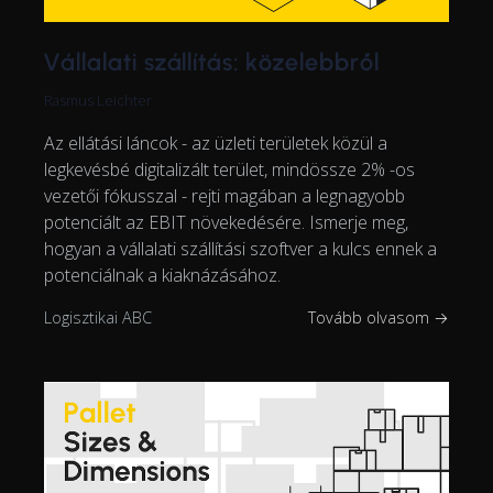
Vállalati szállítás: közelebbről
Rasmus Leichter
Az ellátási láncok - az üzleti területek közül a
legkevésbé digitalizált terület, mindössze 2% -os
vezetői fókusszal - rejti magában a legnagyobb
potenciált az EBIT növekedésére. Ismerje meg,
hogyan a vállalati szállítási szoftver a kulcs ennek a
potenciálnak a kiaknázásához.
Logisztikai ABC
Tovább olvasom →