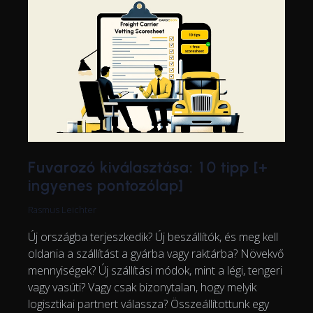
Fuvarozó kiválasztása: 10 tipp [+
ingyenes pontozólap]
Rasmus Leichter
Új országba terjeszkedik? Új beszállítók, és meg kell
oldania a szállítást a gyárba vagy raktárba? Növekvő
mennyiségek? Új szállítási módok, mint a légi, tengeri
vagy vasúti? Vagy csak bizonytalan, hogy melyik
logisztikai partnert válassza? Összeállítottunk egy