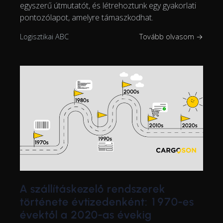
egyszerű útmutatót, és létrehoztunk egy gyakorlati
pontozólapot, amelyre támaszkodhat.
Logisztikai ABC
Tovább olvasom →
A szállításkezelő rendszerek
története évtizedenként: 1970-es
évektől a 2020-as évekig