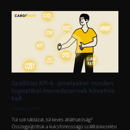
Szállítási KPI-k, amelyeket minden
logisztikai menedzsernek követnie
kell
Rasmus Leichter
Túl sok táblázat, túl kevés átláthatóság?
Összegyűjtöttük a kulcsfontosságú szállításkezelési