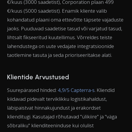
€/kuus (3000 saadetist), Corporation plaan 499
€/kuus (5000 saadetist). Enamik kliente valib
kohandatud plaani oma ettevõtte täpsete vajaduste
jaoks. Puuduvad saadetise tasud või varjatud tasud,
lihtsalt fikseeritud kuutellimus. Võrreldes teiste
lahendustega on uute vedajate integratsioonide
taotlemine tasuta ja seda prioriseeritakse alati.
Klientide Arvustused
Suurepärased hinded:
4,9/5 Capterra-s
. Kliendid
kiidavad pidevalt terviklikku logistikahaldust,
läbipaistvat hinnakujundust ja erakordset
klienditugi. Kasutajad rõhutavad "ülikiire" ja "väga
sõbraliku" klienditeeninduse kui olulist