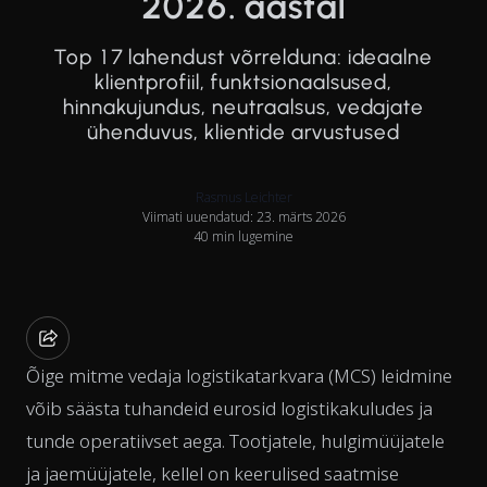
2026. aastal
Top 17 lahendust võrrelduna: ideaalne
klientprofiil, funktsionaalsused,
hinnakujundus, neutraalsus, vedajate
ühenduvus, klientide arvustused
Rasmus Leichter
Viimati uuendatud: 23. märts 2026
40 min lugemine
Õige mitme vedaja logistikatarkvara (MCS) leidmine
võib säästa tuhandeid eurosid logistikakuludes ja
tunde operatiivset aega. Tootjatele, hulgimüüjatele
ja jaemüüjatele, kellel on keerulised saatmise