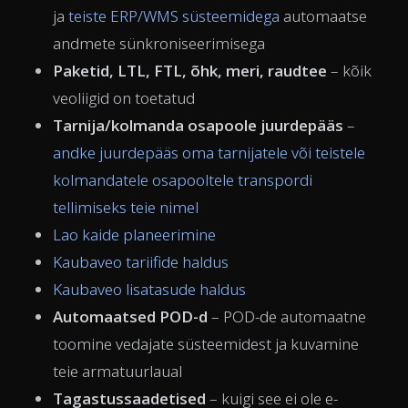
ja
teiste ERP/WMS süsteemidega
automaatse
andmete sünkroniseerimisega
Paketid, LTL, FTL, õhk, meri, raudtee
– kõik
veoliigid on toetatud
Tarnija/kolmanda osapoole juurdepääs
–
andke juurdepääs oma tarnijatele või teistele
kolmandatele osapooltele transpordi
tellimiseks teie nimel
Lao kaide planeerimine
Kaubaveo tariifide haldus
Kaubaveo lisatasude haldus
Automaatsed POD-d
– POD-de automaatne
toomine vedajate süsteemidest ja kuvamine
teie armatuurlaual
Tagastussaadetised
– kuigi see ei ole e-