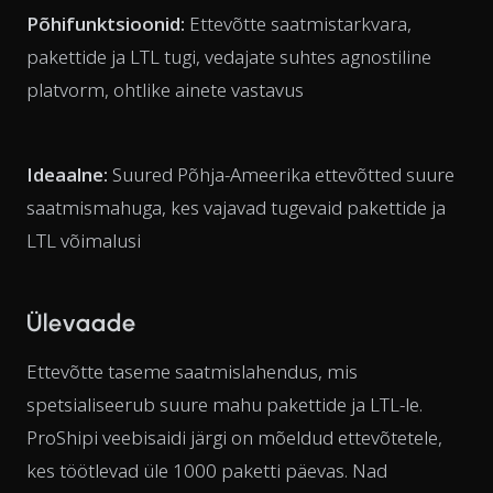
Põhifunktsioonid:
Ettevõtte saatmistarkvara,
pakettide ja LTL tugi, vedajate suhtes agnostiline
platvorm, ohtlike ainete vastavus
Ideaalne:
Suured Põhja-Ameerika ettevõtted suure
saatmismahuga, kes vajavad tugevaid pakettide ja
LTL võimalusi
Ülevaade
Ettevõtte taseme saatmislahendus, mis
spetsialiseerub suure mahu pakettide ja LTL-le.
ProShipi veebisaidi järgi on mõeldud ettevõtetele,
kes töötlevad üle 1000 paketti päevas. Nad