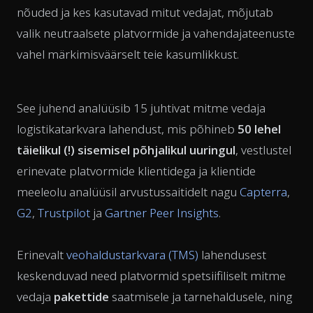
nõuded ja kes kasutavad mitut vedajat, mõjutab
valik neutraalsete platvormide ja vahendajateenuste
vahel märkimisväärselt teie kasumlikkust.
See juhend analüüsib 15 juhtivat mitme vedaja
logistikatarkvara lahendust, mis põhineb
50 lehel
täielikul (!) sisemisel põhjalikul uuringul
, vestlustel
erinevate platvormide klientidega ja klientide
meeleolu analüüsil arvustussaitidelt nagu
Capterra
,
G2
,
Trustpilot
ja
Gartner Peer Insights
.
Erinevalt
veohaldustarkvara (TMS)
lahendusest
keskenduvad need platvormid spetsiifiliselt mitme
vedaja
pakettide
saatmisele ja tarnehaldusele, ning