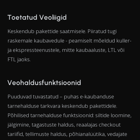
Toetatud Veoliigid
Keskendub pakettide saatmisele. Piiratud tugi
raskemale kaubavedule - peamiselt mõeldud kuller-
ja ekspressteenustele, mitte kaubaaluste, LTL või
FTL jaoks.
Veohaldusfunktsioonid
Puuduvad tuvastatud – puhas e-kaubanduse
tarnehalduse tarkvara keskendub pakettidele.
Põhilised tarnehalduse funktsioonid: siltide loomine,
jälgimine, tagastuste haldus, reaalajas checkout
tariifid, tellimuste haldus, põhianalüütika, vedajate