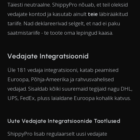
Täiesti neutraalne. ShippyPro nõuab, et teil oleksid
vedajate kontod ja kasutab ainult
teie
läbirääkitud
tariife. Nad deklareerivad selgelt, et nad ei paku
saatmistariife - te toote oma lepingud kaasa.
Vedajate Integratsioonid
Üle 181 vedaja integratsiooni, katab peamised
Euroopa, Põhja-Ameerika ja rahvusvahelised
vedajad. Sisaldab kõiki suuremaid tegijaid nagu DHL,
UPS, FedEx, pluss laialdane Euroopa kohalik katvus.
Uute Vedajate Integratsioonide Taotlused
ShippyPro lisab regulaarselt uusi vedajate