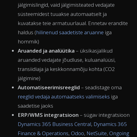
jälgimislingid, vaid jälgimisteated vedajate
süsteemidest tuuakse automaatselt ja
kuvatakse teie armatuurlaual. Ennetav erandite
haldus (
hilinenud saadetiste aruanne
iga
hommik)
Aruanded ja analüütika
– üksikasjalikud
aruanded vedajate jõudluse, kuluanalüüsi,
transiidiaja ja keskkonnamõju kohta (CO2
jälgimine)
Automatiseerimisreeglid
– seadistage oma
reeglid vedaja automaatseks valimiseks
iga
saadetise jaoks
ERP/WMS integratsioon
– sügav integratsioon
Dynamics 365 Business Central
,
Dynamics 365
Finance & Operations
,
Odoo
,
NetSuite
,
Ongoing