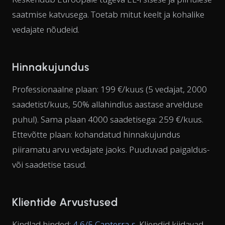
saatmise katvusega. Toetab mitut keelt ja kohalike
vedajate nõudeid.
Hinnakujundus
Professionaalne plaan: 199 €/kuus (5 vedajat, 2000
saadetist/kuus, 50% allahindlus aastase arvelduse
puhul). Sama plaan 4000 saadetisega: 259 €/kuus.
Ettevõtte plaan: kohandatud hinnakujundus
piiramatu arvu vedajate jaoks. Puuduvad paigaldus-
või saadetise tasud.
Klientide Arvustused
Kindlad hinded:
4,6/5 Capterra-s
. Kliendid kiidavad