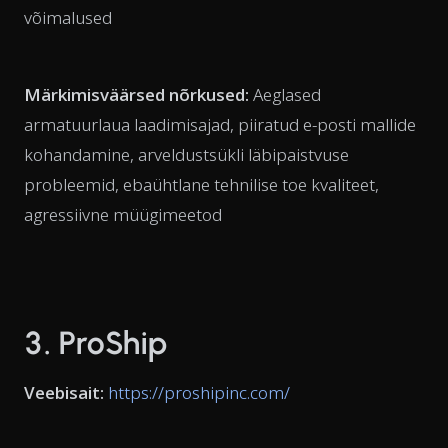
võimalused
Märkimisväärsed nõrkused:
Aeglased
armatuurlaua laadimisajad, piiratud e-posti mallide
kohandamine, arveldustsükli läbipaistvuse
probleemid, ebaühtlane tehnilise toe kvaliteet,
agressiivne müügimeetod
3. ProShip
Veebisait:
https://proshipinc.com/