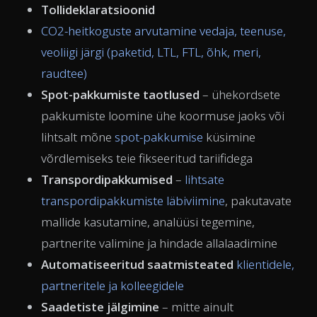
Tollideklaratsioonid
CO2-heitkoguste arvutamine vedaja, teenuse,
veoliigi järgi (paketid, LTL, FTL, õhk, meri,
raudtee)
Spot-pakkumiste taotlused
– ühekordsete
pakkumiste loomine ühe koormuse jaoks või
lihtsalt mõne
spot-pakkumise
küsimine
võrdlemiseks teie fikseeritud tariifidega
Transpordipakkumised
–
lihtsate
transpordipakkumiste läbiviimine
, pakutavate
mallide kasutamine, analüüsi tegemine,
partnerite valimine ja hindade allalaadimine
Automatiseeritud saatmisteated
klientidele,
partneritele ja kolleegidele
Saadetiste jälgimine
– mitte ainult