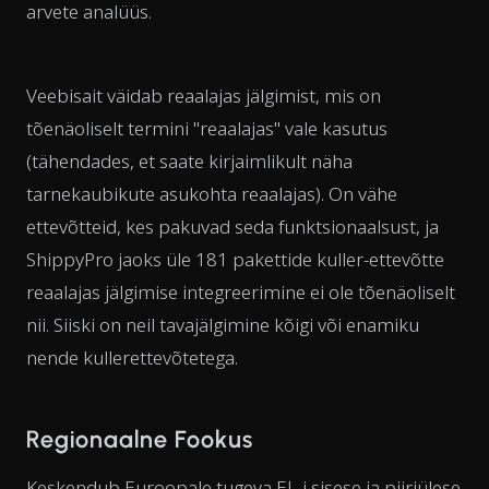
arvete analüüs.
Veebisait väidab reaalajas jälgimist, mis on
tõenäoliselt termini "reaalajas" vale kasutus
(tähendades, et saate kirjaimlikult näha
tarnekaubikute asukohta reaalajas). On vähe
ettevõtteid, kes pakuvad seda funktsionaalsust, ja
ShippyPro jaoks üle 181 pakettide kuller-ettevõtte
reaalajas jälgimise integreerimine ei ole tõenäoliselt
nii. Siiski on neil tavajälgimine kõigi või enamiku
nende kullerettevõtetega.
Regionaalne Fookus
Keskendub Euroopale tugeva EL-i sisese ja piiriülese