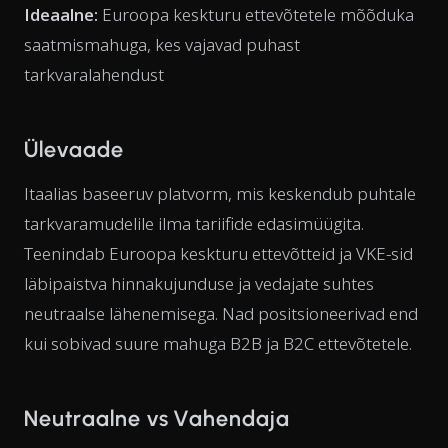
Ideaalne:
Euroopa keskturu ettevõtetele mõõduka
saatmismahuga, kes vajavad puhast
tarkvaralahendust
Ülevaade
Itaalias baseeruv platvorm, mis keskendub puhtale
tarkvaramudelile ilma tariifide edasimüügita.
Teenindab Euroopa keskturu ettevõtteid ja VKE-sid
läbipaistva hinnakujunduse ja vedajate suhtes
neutraalse lähenemisega. Nad positsioneerivad end
kui sobivad suure mahuga B2B ja B2C ettevõtetele.
Neutraalne vs Vahendaja