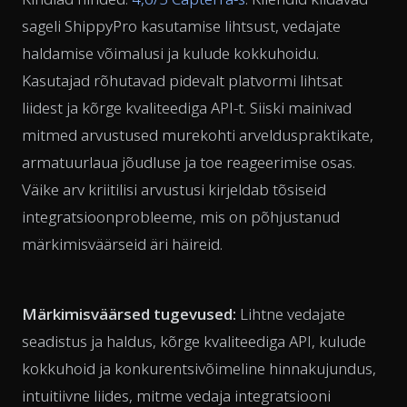
sageli ShippyPro kasutamise lihtsust, vedajate
haldamise võimalusi ja kulude kokkuhoidu.
Kasutajad rõhutavad pidevalt platvormi lihtsat
liidest ja kõrge kvaliteediga API-t. Siiski mainivad
mitmed arvustused murekohti arvelduspraktikate,
armatuurlaua jõudluse ja toe reageerimise osas.
Väike arv kriitilisi arvustusi kirjeldab tõsiseid
integratsioonprobleeme, mis on põhjustanud
märkimisväärseid äri häireid.
Märkimisväärsed tugevused:
Lihtne vedajate
seadistus ja haldus, kõrge kvaliteediga API, kulude
kokkuhoid ja konkurentsivõimeline hinnakujundus,
intuitiivne liides, mitme vedaja integratsiooni