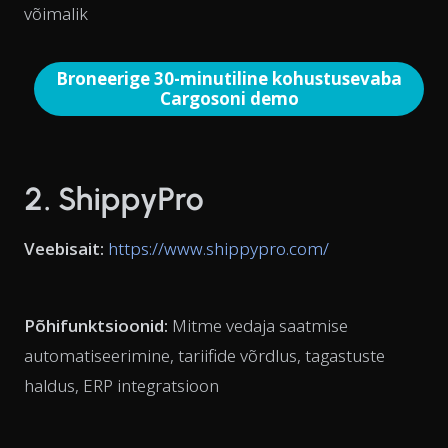
võimalik
Broneerige 30-minutiline kohustusevaba
Cargosoni demo
2. ShippyPro
Veebisait:
https://www.shippypro.com/
Põhifunktsioonid:
Mitme vedaja saatmise
automatiseerimine, tariifide võrdlus, tagastuste
haldus, ERP integratsioon