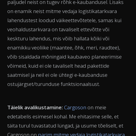
paljudel neist on tugev rõhk e-kaubandusel. Lisaks
on enamik neist mitme vedaja logistikatarkvara
lahendustest loodud väikeettevõtetele, samas kui
veohaldustarkvara on tavaliselt ettevõtte või
keskturu lahendus, mis võib hallata kõiki või
enamikku veoliike (maantee, õhk, meri, raudtee),
võib sisaldada mõningaid kaubaveo planeerimise
võimeid, kuid ei ole tavaliselt head pakettide
saatmisel ja neil ei ole ühtegi e-kaubanduse
ostujärgset/turunduse funktsionaalsust.
Täielik avalikustamine:
Cargoson
on meie
edetabelis esimesel kohal. Me ehitasime selle, et
täita turul tuvastatud lüngad, ja usume tõeliselt, et
Cargoson on
parim mitme vedaja logistikatarkvara