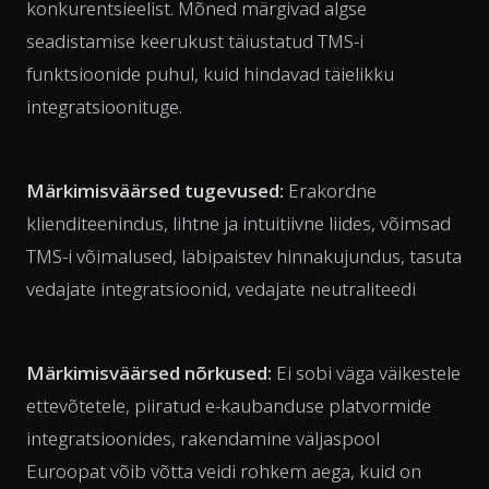
konkurentsieelist. Mõned märgivad algse
seadistamise keerukust täiustatud TMS-i
funktsioonide puhul, kuid hindavad täielikku
integratsioonituge.
Märkimisväärsed tugevused:
Erakordne
klienditeenindus, lihtne ja intuitiivne liides, võimsad
TMS-i võimalused, läbipaistev hinnakujundus, tasuta
vedajate integratsioonid, vedajate neutraliteedi
Märkimisväärsed nõrkused:
Ei sobi väga väikestele
ettevõtetele, piiratud e-kaubanduse platvormide
integratsioonides, rakendamine väljaspool
Euroopat võib võtta veidi rohkem aega, kuid on