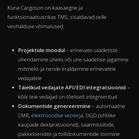
Kuna Cargoson on kaasaegne ja
funktsionaalsusrikas TMS, sisaldavad selle
veohalduse võimalused:
Projektide moodul
–
erinevate saadetiste
ühendamine üheks või ühe saadetise jagamine
mitmeks ja nende eraldamine erinevatele
vedajatele
Täielikud vedajate API/EDI integratsioonid
–
kõik teie vedajad on tõeliselt integreeritud
Dokumentide genereerimine
– automaatne
CMR,
elektroonilise veokirja
, DGD (ohtlike
kaupade deklaratsioonid), saatmissiltide,
pakkeloendite ja tollidokumentide loomine