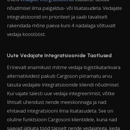
nõudmisel ilma paigaldus- või lisatasudeta. Vedajate
integratsioonid on prioriteet ja saab tavaliselt
rakendada mõne päeva kuni 4 nädalaga sõltuvalt
vedaja koostööst.
Uute Vedajate Integratsioonide Taotlused
Erinevalt enamikust mitme vedaja logistikatarkvara
alternatiividest pakub Cargoson piiramatu arvu
tasuta vedajate integratsioonide kliendi nõudmisel.
Kui vajate täiesti uue vedaja integreerimist, võtke
lihtsalt ühendust nende meeskonnaga ja nad
ehitavad integratsiooni ilma lisatasudeta. See on
oluline funktsioon Cargosoni klientidele, kuna nad
saavad jätkata tööd täpselt nende vedajatega, keda