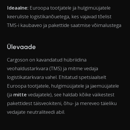
Ideaalne:
Euroopa tootjatele ja hulgimüüjatele
keeruliste logistikanõuetega, kes vajavad tõelist
TMS-i kaubaveo ja pakettide saatmise võimalustega
Ülevaade
Cargoson on kavandatud hübriidina
veohaldustarkvara (TMS) ja mitme vedaja
logistikatarkvara vahel. Ehitatud spetsiaalselt
Euroopa tootjatele, hulgimüüjatele ja jaemüüjatele
(ja
mitte
vedajatele), see haldab kõike väikestest
pakettidest täisveokiteni, õhu- ja mereveo täieliku
vedajate neutraliteedi abil.