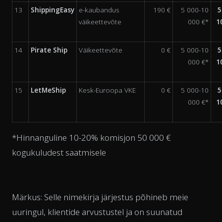
13
ShippingEasy
e-kaubandus
190 €
5 000-10
5
väikeettevõte
000 €*
1
14
Pirate Ship
Väikeettevõte
0 €
5 000-10
5
000 €*
1
15
LetMeShip
Kesk-Euroopa VKE
0 €
5 000-10
5
000 €*
1
*Hinnanguline 10-20% komisjon 50 000 €
kogukuludest saatmisele
Märkus: Selle nimekirja järjestus põhineb meie
uuringul, klientide arvustustel ja on suunatud