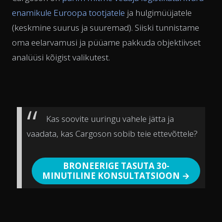
enamikule Euroopa tootjatele
ja hulgimüüjatele
(keskmine suurus ja suuremad). Siiski tunnistame
oma eelarvamusi ja püüame pakkuda objektiivset
analüüsi kõigist valikutest.
Kas soovite uuringu vahele jätta ja
vaadata, kas Cargoson sobib teie ettevõttele?
BRONEERIGE TASUTA 30-
MINUTILINE KONSULTATSIOON →