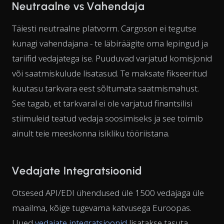
Neutraalne vs Vahendaja
Täiesti neutraalne platvorm. Cargoson ei tegutse
kunagi vahendajana - te läbiräägite oma lepingud ja
tariifid vedajatega ise. Puuduvad varjatud komisjonid
või saatmiskulude lisatasud. Te maksate fikseeritud
kuutasu tarkvara eest sõltumata saatmismahust.
See tagab, et tarkvaral ei ole varjatud finantsilisi
stiimuleid teatud vedaja soosimiseks ja see toimib
ainult teie meeskonna isikliku tööriistana.
Vedajate Integratsioonid
Otsesed API/EDI ühendused üle 1500 vedajaga üle
maailma, kõige tugevama katvusega Euroopas.
Uued
vedajate integratsioonid
lisatakse tasuta