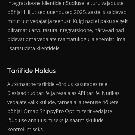
integratsioone klientide nõudluse ja turu vajaduste
põhjal. Hiljutised uuendused 2025. aastal sisaldavad
mitut uut vedajat ja teenust. Kuigi nad ei paku selgelt
piiramatu arvu tasuta integratsioone, näitavad nad
pidevat oma vedajate raamatukogu laienemist ilma
lisatasudeta klientidele.
Tariifide Haldus
Automaatne tariifide võrdlus kasutades teie
üleslaaditud tariife ja reaalajas API tariife. Nutikas
vedajate valik kulude, tarneaja ja teenuse nõuete
põhjal. Omab ShippyPro Optimizerit vedajate
jõudluse analüüsimiseks ja saatmiskulude
kontrollimiseks.