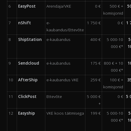
6
EasyPost
Arendaja/VKE
0 €
500 € +
5
komisjonid
7
nShift
e-
1 750 €
0 €
1 
kaubandus/Ettevõte
8
ShipStation
e-kaubandus
400 €
5 000-10
5
000 €*
1
9
Sendcloud
e-kaubandus
175 €
800 € + 10
1
000 €*
10
AfterShip
e-kaubandus VKE
259 €
100 € +
3
komisjonid
11
ClickPost
Ettevõte
5 000 €
0 €
5 
+
12
Easyship
VKE koos täitmisega
199 €
5 000-10
5
000 €*
1