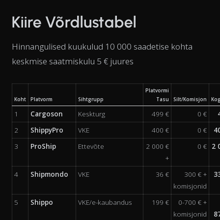
Kiire Võrdlustabel
Hinnangulised kuukulud 10 000 saadetise kohta
keskmise saatmiskulu 5 € juures
Platvormi
Koht
Platvorm
Sihtgrupp
Tasu
Silt/Komisjon
Ko
1
Cargoson
Keskturg
499 €
0 €
2
ShippyPro
VKE
400 €
0 €
4
3
ProShip
Ettevõte
2 000 €
0 €
2 
+
4
Shipmondo
VKE
36 €
300 € +
3
komisjonid
5
Shippo
VKE/e-kaubandus
199 €
0-700 € +
komisjonid
8