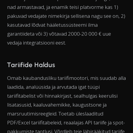
nad armastavad, ja enamik teisi platvorme kas 1)
pakuvad vedajate nimekirja sellisena nagu see on, 2)
kasutavad lõdvat hääletussüsteemi ilma
garantiideta või 3) võtavad 2000-20 000 € uue
vedaja integratsiooni eest.
Tariifide Haldus
Omab kaubandusliku tariifimootori, mis suudab alla
laadida, analüüsida ja arvutada igat tüüpi
tariifitabelist või hinnakirjast, sealhulgas keerulisi
lisatasusid, kaaluvahemikke, kaugustsone ja
marsruutimisreegleid. Toetab üleslaaditud
PDF/Excel tariifitabeleid, reaalajas API tariife ja spot-
pakkumiste taotlusi. Võrdleb teie läbirääkitud tariife