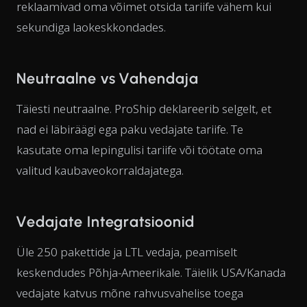
reklaamivad oma võimet otsida tariife vähem kui
sekundiga laokeskkondades.
Neutraalne vs Vahendaja
Täiesti neutraalne. ProShip deklareerib selgelt, et
nad ei läbiräägi ega paku vedajate tariife. Te
kasutate oma lepingulisi tariife või töötate oma
valitud kaubaveokorraldajatega.
Vedajate Integratsioonid
Üle 250 pakettide ja LTL vedaja, peamiselt
keskendudes Põhja-Ameerikale. Täielik USA/Kanada
vedajate katvus mõne rahvusvahelise toega