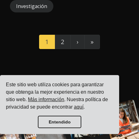
Investigación
1
2
›
»
Este sitio web utiliza cookies para garantizar
Inicio del blog
que obtenga la mejor experiencia en nuestro
sitio web.
Más información
. Nuestra política de
privacidad se puede encontrar
aquí
.
Entendido