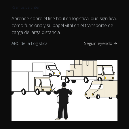
Rasmus Leichter
Aprende sobre el line haul en logística: qué significa,
cómo funciona y su papel vital en el transporte de
carga de larga distancia.
ABC de la Logística
Seguir leyendo →