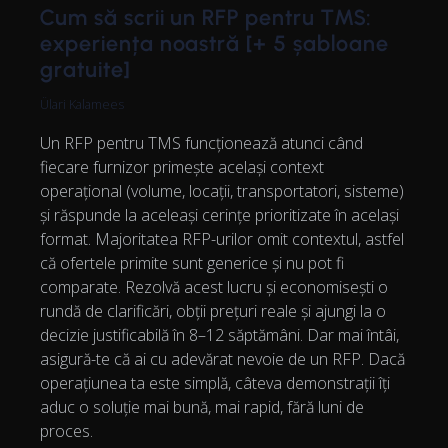
Cum să scrii un RFP pentru TMS:
experiența noastră [+ 5 șabloane
gratuite]
Ülari Kalamees
Un RFP pentru TMS funcționează atunci când
fiecare furnizor primește același context
operațional (volume, locații, transportatori, sisteme)
și răspunde la aceleași cerințe prioritizate în același
format. Majoritatea RFP-urilor omit contextul, astfel
că ofertele primite sunt generice și nu pot fi
comparate. Rezolvă acest lucru și economisești o
rundă de clarificări, obții prețuri reale și ajungi la o
decizie justificabilă în 8–12 săptămâni. Dar mai întâi,
asigură-te că ai cu adevărat nevoie de un RFP. Dacă
operațiunea ta este simplă, câteva demonstrații îți
aduc o soluție mai bună, mai rapid, fără luni de
proces.