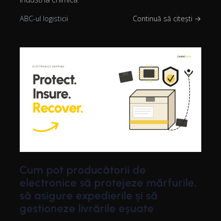
ABC-ul logisticii
Continuă să citești →
Cum pot producătorii de
electronice să protejeze mărfurile,
să asigure expedierile și să
gestioneze livrările eșuate