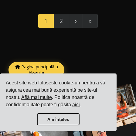
1
2
›
»
Pagina principală a
blogului
Acest site web folosește cookie-uri pentru a vă
asigura cea mai bună experiență pe site-ul
nostru.
Află mai multe
. Politica noastră de
confidențialitate poate fi găsită
aici
.
Am înțeles