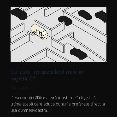
Ce este livrarea last mile în
logistică?
Rasmus Leichter
Descoperiți călătoria livrării last mile în logistică,
ultima etapă care aduce bunurile preferate direct la
ușa dumneavoastră.