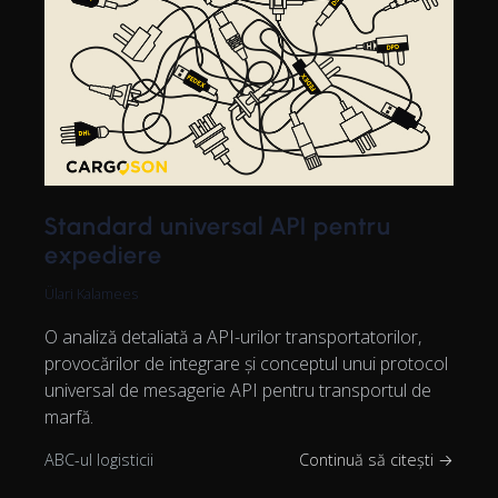
Standard universal API pentru
expediere
Ülari Kalamees
O analiză detaliată a API-urilor transportatorilor,
provocărilor de integrare și conceptul unui protocol
universal de mesagerie API pentru transportul de
marfă.
ABC-ul logisticii
Continuă să citești →