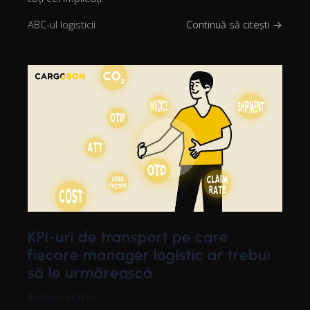
ABC-ul logisticii
Continuă să citești →
KPI-uri de transport pe care
fiecare manager logistic ar trebui
să le urmărească
Rasmus Leichter