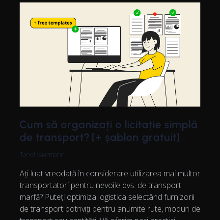
Cum să organizați o licitație simplă
de transport? [+ șablon gratuit]
Tanel Vaarmann
Ați luat vreodată în considerare utilizarea mai multor
transportatori pentru nevoile dvs. de transport
marfă? Puteți optimiza logistica selectând furnizorii
de transport potriviți pentru anumite rute, moduri de