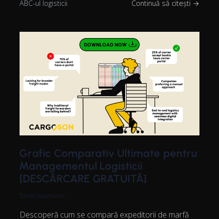
ABC-ul logisticii
Continuă să citești →
Grafic Comparativ Ultimate pentru
Managementul Logisticii
[DESCĂRCARE GRATUITĂ]
Tanel Vaarmann
Descoperă cum se compară expeditorii de marfă