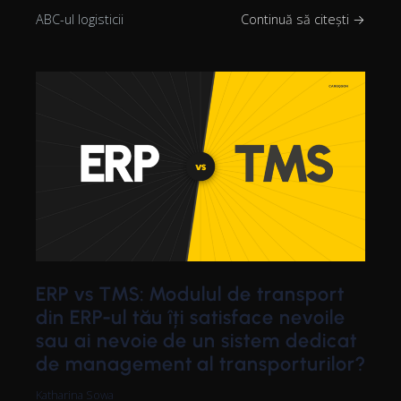
ABC-ul logisticii
Continuă să citești →
ERP vs TMS: Modulul de transport
din ERP-ul tău îți satisface nevoile
sau ai nevoie de un sistem dedicat
de management al transporturilor?
Katharina Sowa