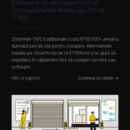
Software de Management al
Transporturilor Bazat pe Cloud
(TMS)
Rasmus Leichter
Sistemele TMS tradiționale costă €100.000+ anual și
durează luni de zile pentru instalare. Alternativele
bazate pe cloud încep de la €199/lună și te ajută să
expediezi în săptămâni fără să cumperi servere sau
software.
ABC-ul logisticii
Continuă să citești →