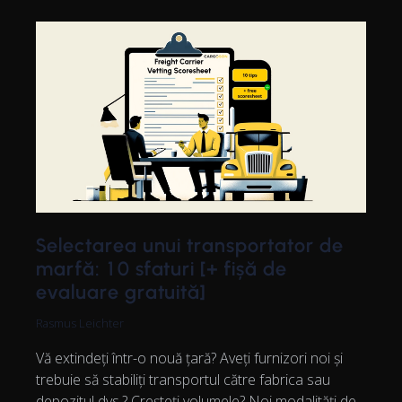
Selectarea unui transportator de
marfă: 10 sfaturi [+ fișă de
evaluare gratuită]
Rasmus Leichter
Vă extindeți într-o nouă țară? Aveți furnizori noi și
trebuie să stabiliți transportul către fabrica sau
depozitul dvs.? Creșteți volumele? Noi modalități de