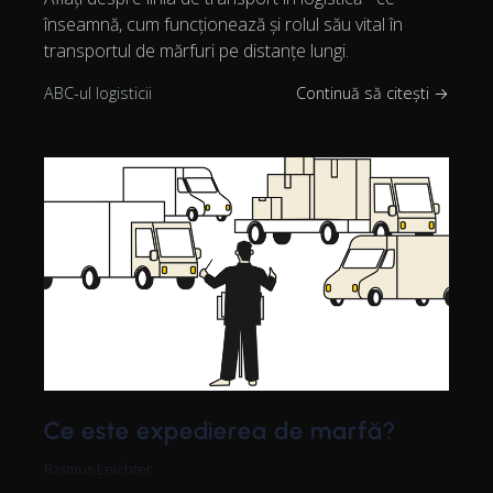
înseamnă, cum funcționează și rolul său vital în
transportul de mărfuri pe distanțe lungi.
ABC-ul logisticii
Continuă să citești →
Ce este expedierea de marfă?
Rasmus Leichter