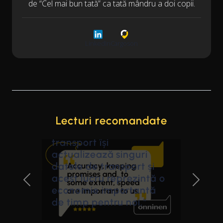
de “Cel mai bun tată” ca tată mândru a doi copii.
LinkedIn
Cargoson
Lecturi recomandate
"Partenerii noștri de
transport își
actualizează singuri
datele de transport și
acest lucru reprezintă o
Previous Slide
Next Sl
economie importantă
de timp pentru noi."