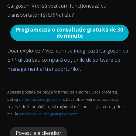
Cargoson. Vrei să vezi cum funcționează cu
transportatorii și ERP-ul tău?
Programează o consultație gratuită de 30
de minute
Doar explorezi? Vezi
cum se integrează Cargoson cu
ERP-ul tău
sau
compară opțiunile de software de
management al transporturilor
.
Această postare de blog a fost tradusă automat. Dacă preferați,
puteți
citi postarea originală aici
. Dacă observați erori sau aveți
sugestii de îmbunătățire, vă rugăm să mă contactați, autorul, prin e-
mail la
janis.konovalciks@cargoson.com
Povești ale clienților