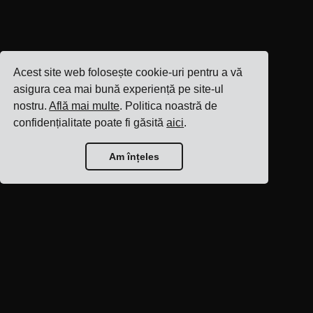
Acest site web folosește cookie-uri pentru a vă
asigura cea mai bună experiență pe site-ul
nostru.
Află mai multe
. Politica noastră de
confidențialitate poate fi găsită
aici
.
Am înțeles
Pagina principală a
blogului