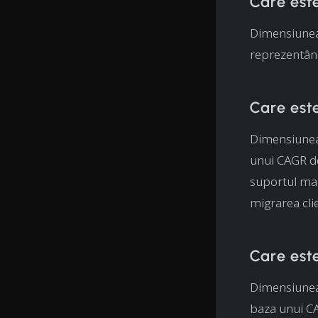
Care est
Dimensiunea
reprezentâ
Care est
Dimensiunea
unui CAGR de
suportul mai
migrarea clie
Care est
Dimensiunea
baza unui C