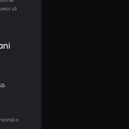
uiesc să
ani
SD
.
rezintă o