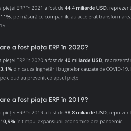
pieței ERP în 2021 a fost de
44,4 miliarde USD
, reprezen
e 11%
, pe măsură ce companiile au accelerat transformarea 
19.
are a fost piața ERP în 2020?
pieței ERP în 2020 a fost de
40 miliarde USD
, reprezentâ
 3,1%
din cauza înghețării bugetelor cauzate de COVID-19.
pe cloud au prevenit colapsul pieței.
are a fost piața ERP în 2019?
pieței ERP în 2019 a fost de
38,8 miliarde USD
, reprezen
 10,9%
în timpul expansiunii economice pre-pandemie.