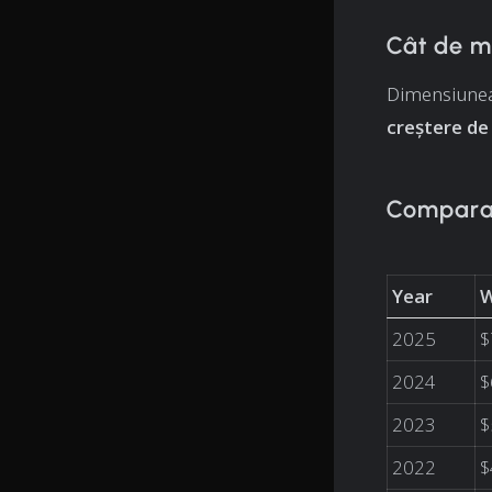
Cât de m
Dimensiunea 
creștere d
Comparați
Year
W
2025
$
2024
$
2023
$
2022
$