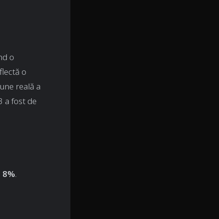
nd o
lectă o
une reală a
 a fost de
u
8%
.