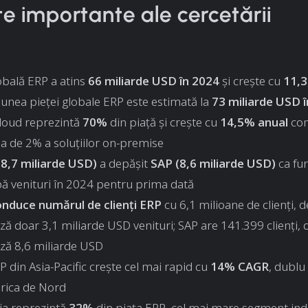
e importante ale cercetării
obală ERP a atins
66 miliarde USD în 2024
și crește cu
11,3
unea pieței globale ERP este estimată la
73 miliarde USD 
cloud reprezintă
70%
din piață și crește cu
14,5% anual
com
a de 2% a soluțiilor on-premise
(8,7 miliarde USD)
a depășit
SAP (8,6 miliarde USD)
ca fu
ă venituri în 2024 pentru prima dată
nduce numărul de clienți ERP
cu 6,1 milioane de clienți, d
ă doar 3,1 miliarde USD venituri; SAP are 141.399 clienți, 
ză 8,6 miliarde USD
P din Asia-Pacific crește cel mai rapid cu
14% CAGR
, dublu
rica de Nord
ia reprezintă
32%
din piața ERP, cel mai mare segment ind