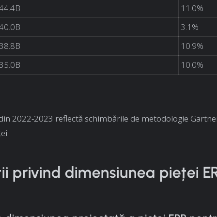
44.4B
11.0%
40.0B
3.1%
38.8B
10.9%
35.0B
10.0%
din 2022-2023 reflectă schimbările de metodologie Gartner
ței
ții privind dimensiunea pieței E