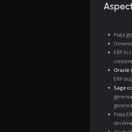
Aspect
Piața gl
Dimensi
ERP în 
creștere
Oracle 
ERP dup
Sage co
genereaz
generea
Piața ER
din Ame
Producț