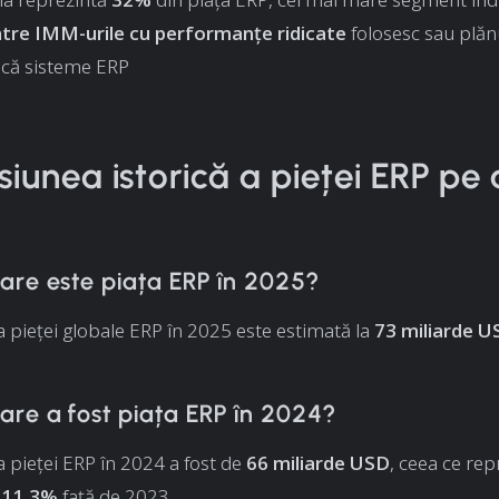
tre IMM-urile cu performanțe ridicate
folosesc sau plăn
scă sisteme ERP
iunea istorică a pieței ERP pe 
are este piața ERP în 2025?
pieței globale ERP în 2025 este estimată la
73 miliarde U
are a fost piața ERP în 2024?
pieței ERP în 2024 a fost de
66 miliarde USD
, ceea ce rep
 11,3%
față de 2023.