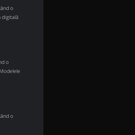
tând o
digitală
nd o
 Modelele
tând o