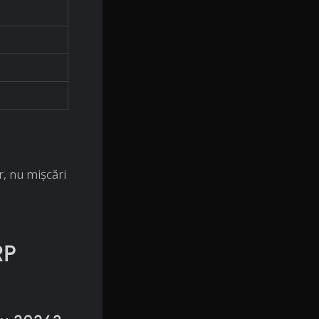
, nu mișcări
RP