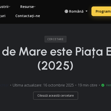
ustrii
Resurse
Română
Programe
țuri
Contactați-ne
CERCETARE
 de Mare este Piața 
(2025)
chter
•
Ultima actualizare: 16 octombrie 2025
•
19 min citire
•
Veri
Citează această cercetare