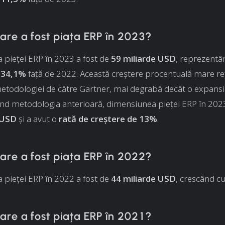
are a fost piața ERP în 2023?
pieței ERP în 2023 a fost de
59 miliarde USD
, reprezentâ
 34,1%
față de 2022. Această creștere procentuală mare ref
metodologiei de către Gartner, mai degrabă decât o expansi
sind metodologia anterioară, dimensiunea pieței ERP în 2023
 USD
și a avut o
rată de creștere de 13%
.
are a fost piața ERP în 2022?
pieței ERP în 2022 a fost de
44 miliarde USD
, crescând c
are a fost piața ERP în 2021?