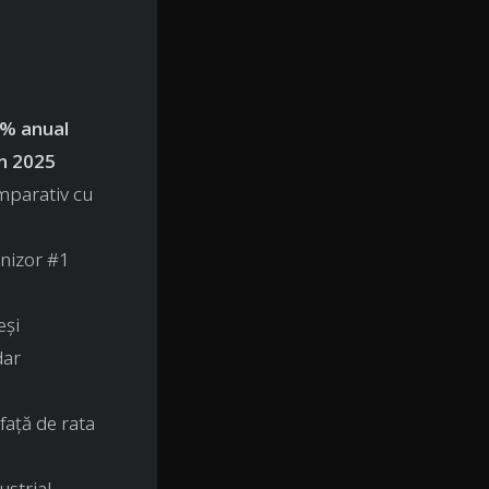
% anual
în 2025
parativ cu
rnizor #1
eși
dar
 față de rata
ustrial