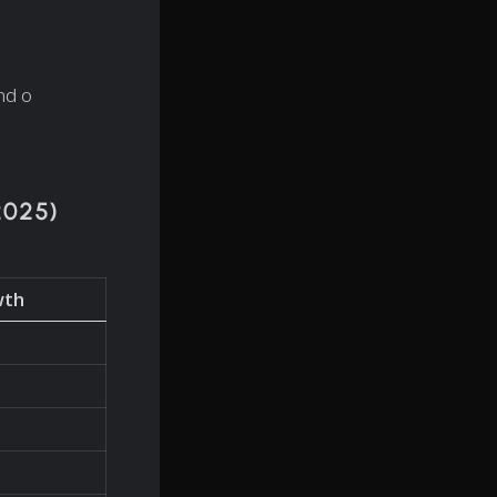
nd o
2025)
wth