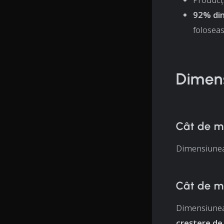
92% din
folosea
Dimens
Cât de m
Dimensiunea 
Cât de m
Dimensiunea 
creștere de