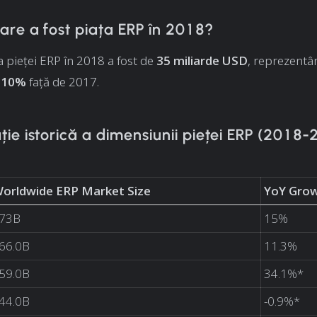
are a fost piața ERP în 2018?
pieței ERP în 2018 a fost de
35 miliarde USD
, reprezentâ
e 10%
față de 2017.
e istorică a dimensiunii pieței ERP (2018-
orldwide ERP Market Size
YoY Gro
73B
15%
66.0B
11.3%
59.0B
34.1%*
44.0B
-0.9%*