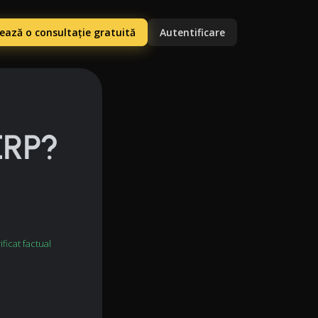
ază o consultație gratuită
Autentificare
ERP?
ficat factual