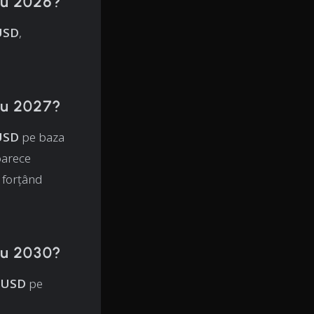
ru 2026?
 USD
,
ru 2027?
 USD
pe baza
oarece
 forțând
ru 2030?
e USD
pe