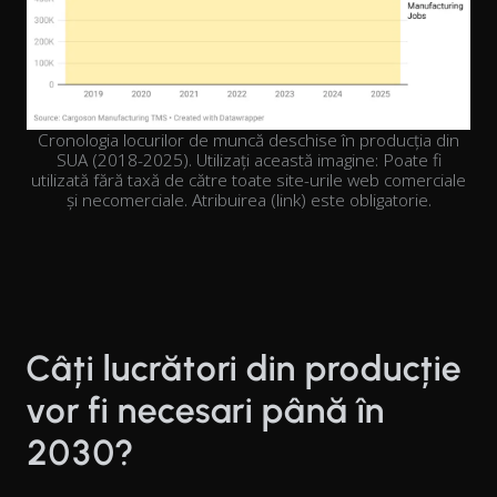
Cronologia locurilor de muncă deschise în producția din
SUA (2018-2025). Utilizați această imagine: Poate fi
utilizată fără taxă de către toate site-urile web comerciale
și necomerciale. Atribuirea (link) este obligatorie.
Câți lucrători din producție
vor fi necesari până în
2030?