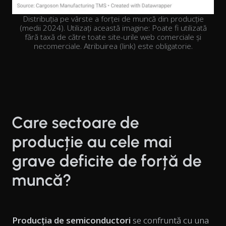
Distribuția pe vârste a forței de muncă din producție
(medii 2024). Utilizați această imagine: Poate fi utilizată
fără taxă de către toate site-urile web comerciale și
necomerciale. Atribuirea (link) este obligatorie.
Care sectoare de
producție au cele mai
grave deficite de forță de
muncă?
Producția de semiconductori
se confruntă cu una