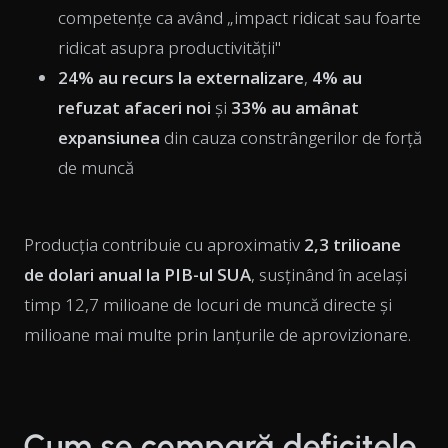
competențe ca având „impact ridicat sau foarte
ridicat asupra productivității"
24% au recurs la externalizare
,
4% au
refuzat afaceri noi
și
33% au amânat
expansiunea
din cauza constrângerilor de forță
de muncă
Producția contribuie cu aproximativ
2,3 trilioane
de dolari anual la PIB-ul SUA
, susținând în același
timp 12,7 milioane de locuri de muncă directe și
milioane mai multe prin lanțurile de aprovizionare.
Cum se compară deficitele