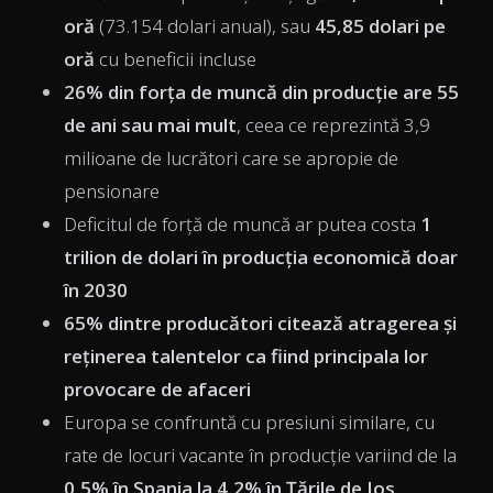
oră
(73.154 dolari anual), sau
45,85 dolari pe
oră
cu beneficii incluse
26% din forța de muncă din producție are 55
de ani sau mai mult
, ceea ce reprezintă 3,9
milioane de lucrători care se apropie de
pensionare
Deficitul de forță de muncă ar putea costa
1
trilion de dolari în producția economică doar
în 2030
65% dintre producători citează atragerea și
reținerea talentelor ca fiind principala lor
provocare de afaceri
Europa se confruntă cu presiuni similare, cu
rate de locuri vacante în producție variind de la
0,5% în Spania la 4,2% în Țările de Jos