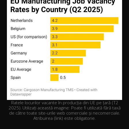
Ratele locurilor vacante în producția din UE pe țară (T2
2025). Utilizați această imagine: Poate fi utilizată fără taxă
de către toate site-urile web comerciale și necomerciale.
Atribuirea (link) este obligatorie.