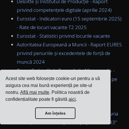
Deloitte și Institutul de Producție - Raport
privind competențele digitale (aprilie 2024)
Eurostat - Indicatori euro (15 septembrie 2025)
- Rate de locuri vacante T2 2025
Eurostat - Statistici privind locurile vacante
Autoritatea Europeană a Muncii - Raport EURES
privind penuriile și excedentele de forță de
muncă 2024
Banca Federală de Rezervă din Minneapolis -
"Penuria de forță de muncă pune presiune pe
Acest site web folosește cookie-uri pentru a vă
asigura cea mai bună experiență pe site-ul
angajatorii din Districtul al Nouălea"
nostru.
Află mai multe
. Politica noastră de
IndustrySelect - "Tendințe de angajare în
confidențialitate poate fi găsită
aici
.
sectorul de producție din SUA"
Manufacturing Dive - "Proiecții privind penuria
Am înțeles
de forță de muncă în producție până în 2033"