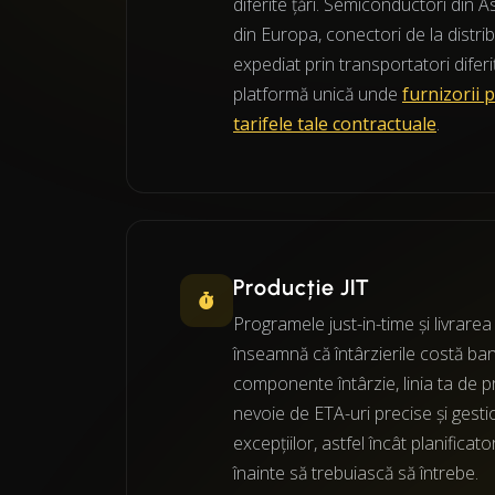
diferite țări. Semiconductori din
din Europa, conectori de la distribu
expediat prin transportatori diferi
platformă unică unde
furnizorii 
tarifele tale contractuale
.
Producție JIT
Programele just-in-time și livrarea 
înseamnă că întârzierile costă ba
componente întârzie, linia ta de p
nevoie de ETA-uri precise și gest
excepțiilor, astfel încât planificato
înainte să trebuiască să întrebe.