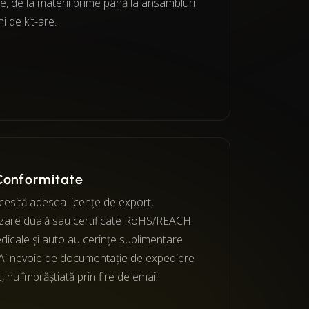
e, de la materii prime până la ansambluri
ni de kit-are.
Conformitate
cesită adesea licențe de export,
ilizare duală sau certificate RoHS/REACH.
dicale și auto au cerințe suplimentare
. Ai nevoie de documentație de expediere
c, nu împrăștiată prin fire de email.