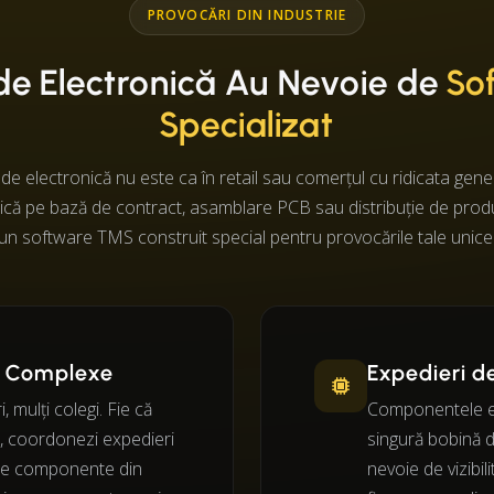
PROVOCĂRI DIN INDUSTRIE
de Electronică Au Nevoie de
So
Specializat
 de electronică nu este ca în retail sau comerțul cu ridicata gener
ică pe bază de contract, asamblare PCB sau distribuție de produs
un software TMS construit special pentru provocările tale unice
e Complexe
Expedieri d
, mulți colegi. Fie că
Componentele el
 coordonezi expedieri
singură bobină de
i de componente din
nevoie de vizibil