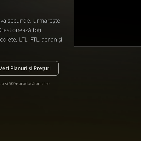
teva secunde. Urmărește
Gestionează toți
olete, LTL, FTL, aerian și
Vezi Planuri și Prețuri
up și 500+ producători care