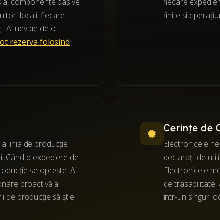
 Asia, componente pasive
fiecare expedier
itori locali: fiecare
finite și operațiu
ți. Ai nevoie de o
pot rezerva folosind
Cerințe de 
la linia de producție
Electronicele ne
ni. Când o expediere de
declarații de ut
roducție se oprește. Ai
Electronicele me
ionare proactivă a
de trasabilitate
rii de producție să știe
într-un singur lo