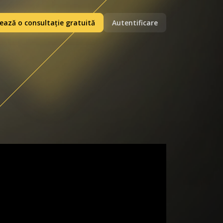
ază o consultație gratuită
Autentificare