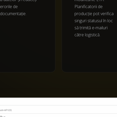
erorile de
Planificatorii de
documentație.
producție pot verifica
singuri statusul în loc
să trimită e-mailuri
către logistică.