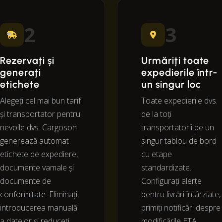
2
3
Rezervați și
Urmăriți toate
generați
expedierile într-
etichete
un singur loc
Alegeți cel mai bun tarif
Toate expedierile dvs.
și transportator pentru
de la toți
nevoile dvs. Cargoson
transportatorii pe un
generează automat
singur tablou de bord
etichete de expediere,
cu etape
documente vamale și
standardizate.
documente de
Configurați alerte
conformitate. Eliminați
pentru livrări întârziate,
introducerea manuală
primiți notificări despre
a datelor și reduceți
modificările ETA.