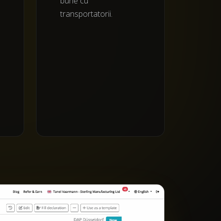
bune cu
transportatorii.