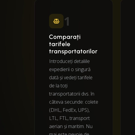
1
Comparați
tarifele
transportatorilor
Introduceți detaliile
expedierii o singură
dată și vedeți tarifele
de la toți
transportatorii dvs. în
câteva secunde: colete
(DHL, FedEx, UPS),
LTL, FTL, transport
aerian și maritim. Nu
mai este nevoie de