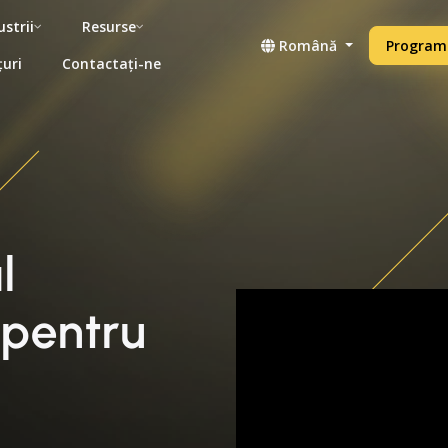
ustrii
Resurse
Română
Programe
țuri
Contactați-ne
l
 pentru