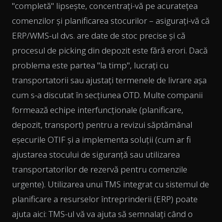
"completă" lipsește, concentrați-vă pe acuratețea
comenzilor și planificarea stocurilor – asigurați-vă că
ERP/WMS-ul dvs. are date de stoc precise și că
procesul de picking din depozit este fără erori. Dacă
problema este partea "la timp", lucrați cu
transportatorii sau ajustați termenele de livrare așa
cum s-a discutat în secțiunea OTD. Multe companii
formează echipe interfuncționale (planificare,
depozit, transport) pentru a revizui săptămânal
eșecurile OTIF și a implementa soluții (cum ar fi
ajustarea stocului de siguranță sau utilizarea
transportatorilor de rezervă pentru comenzile
urgente). Utilizarea unui TMS integrat cu sistemul de
planificare a resurselor întreprinderii (ERP) poate
ajuta aici: TMS-ul vă va ajuta să semnalați când o