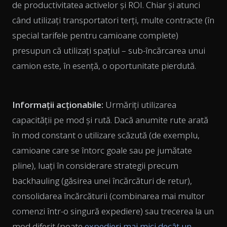
de productivitatea activelor și ROI. Chiar și atunci
când utilizați transportatori terți, multe contracte (în
special tarifele pentru camioane complete)
presupun că utilizați spațiul – sub-încărcarea unui
camion este, în esență, o oportunitate pierdută.
Informații acționabile:
Urmăriți utilizarea
capacității pe mod și rută. Dacă anumite rute arată
în mod constant o utilizare scăzută (de exemplu,
camioane care se întorc goale sau pe jumătate
pline), luați în considerare strategii precum
backhauling (găsirea unei încărcături de retur),
consolidarea încărcăturii (combinarea mai multor
comenzi într-o singură expediere) sau trecerea la un
mod diferit (poate
expedieri mai mici decât un