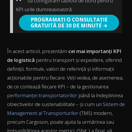
Să configurăm tabloul de bord pentru
KPI-urile dumneavoastră:
PROGRAMAȚI O CONSULTAȚIE
GRATUITĂ DE 30 DE MINUTE →
În acest articol, prezentăm
cei mai importanți KPI
de logistică
pentru transport și expediere, oferind
definiții, formule, valori de referință și informații
acționabile pentru fiecare. Veți vedea, de asemenea,
de ce contează fiecare KPI – de la gestionarea
performanței transportatorilor
până la îndeplinirea
obiectivelor de sustenabilitate – și cum un
Sistem de
Management al Transporturilor
(TMS) modern,
precum Cargoson, poate ajuta la urmărirea sau
îmbunătățirea acestor metrici.
(Sfat: La final, vă