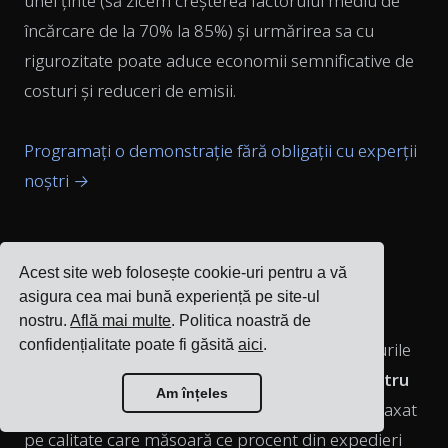
unei ținte (să zicem creșterea factorului mediu de
încărcare de la 70% la 85%) și urmărirea sa cu
rigurozitate poate aduce economii semnificative de
costuri și reduceri de emisii.
Programați o demonstrație fără obligații cu experții
noștri →
6. Rata de daune și
Acest site web folosește cookie-uri pentru a vă
reclamații de transport
asigura cea mai bună experiență pe site-ul
nostru.
Află mai multe
. Politica noastră de
confidențialitate poate fi găsită
aici
.
Livrarea nu este cu adevărat reușită dacă mărfurile
nu ajung în stare bună.
Rata de reclamații pentru
Am înțeles
mărfuri deteriorate sau pierdute
este un KPI axat
pe calitate care măsoară ce procent din expedieri