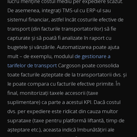
lucru menține costul mediu per expediere scăzut.
De asemenea, integrați TMS-ul cu ERP-ul sau
sistemul financiar, astfel încât costurile efective de
transport (din facturile transportatorilor) să fie
capturate și să poată fi analizate în raport cu
bugetele și vânzările. Automatizarea poate ajuta
mult – de exemplu, modulul
de gestionare a
tarifelor de transport
Cargoson poate consolida
toate facturile așteptate de la transportatorii dvs. și
le poate compara cu facturile efective primite. În
final, monitorizați taxele accesorii (taxe
suplimentare) ca parte a acestui KPI. Dacă costul
dvs. per expediere este ridicat din cauza multor
suprataxe (taxe pentru platformă liftantă, timp de
așteptare etc.), aceasta indică îmbunătățiri ale