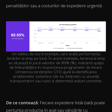
penalităților sau a costurilor de expediere urgentă.
Un tablou de bord exemplu care arată performanța
livrărilor la timp pe lună. În acest exemplu, livrarea la timp
se situează în jurul valorilor de 80% (%), indicând spațiu
de îmbunătățire în respectarea programelor de livrare.
Urmărirea tendințelor OTD ajută la identificarea
problemelor sistemice (de ex. întârzieri cu anumiți
transportatori sau rute) și determină acțiuni corective.
De ce contează:
Fiecare expediere întârziată poate
perturba producția în aval sau vânzările cu