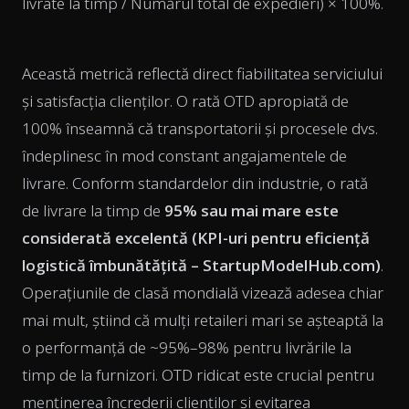
livrate la timp / Numărul total de expedieri) × 100%.
Această metrică reflectă direct fiabilitatea serviciului
și satisfacția clienților. O rată OTD apropiată de
100% înseamnă că transportatorii și procesele dvs.
îndeplinesc în mod constant angajamentele de
livrare. Conform standardelor din industrie, o rată
de livrare la timp de
95% sau mai mare este
considerată excelentă (
KPI-uri pentru eficiență
logistică îmbunătățită – StartupModelHub.com
)
.
Operațiunile de clasă mondială vizează adesea chiar
mai mult, știind că mulți retaileri mari se așteaptă la
o performanță de ~95%–98% pentru livrările la
timp de la furnizori. OTD ridicat este crucial pentru
menținerea încrederii clienților și evitarea