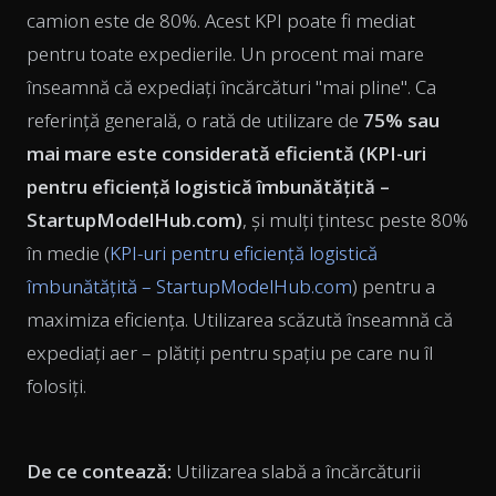
camion este de 80%. Acest KPI poate fi mediat
pentru toate expedierile. Un procent mai mare
înseamnă că expediați încărcături "mai pline". Ca
referință generală, o rată de utilizare de
75% sau
mai mare este considerată eficientă (
KPI-uri
pentru eficiență logistică îmbunătățită –
StartupModelHub.com
)
, și mulți țintesc peste 80%
în medie (
KPI-uri pentru eficiență logistică
îmbunătățită – StartupModelHub.com
) pentru a
maximiza eficiența. Utilizarea scăzută înseamnă că
expediați aer – plătiți pentru spațiu pe care nu îl
folosiți.
De ce contează:
Utilizarea slabă a încărcăturii