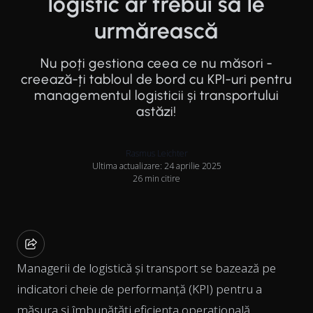
logistic ar trebui să le
urmărească
Nu poți gestiona ceea ce nu măsori -
creează-ți tabloul de bord cu KPI-uri pentru
managementul logisticii și transportului
astăzi!
Rasmus Leichter
Ultima actualizare: 24 aprilie 2025
26 min citire
Managerii de logistică și transport se bazează pe
indicatori cheie de performanță (KPI) pentru a
măsura și îmbunătăți eficiența operațională.