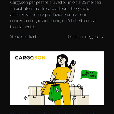
Cargoson per gestire più vettori in oltre 25 mercati.
La piattaforma offre ora ai team di logistica,
assistenza clienti e produzione una visione
condivisa di ogni spedizione, dall'etichettatura al
tracciamento.
Storie dei clienti
Continua a leggere →