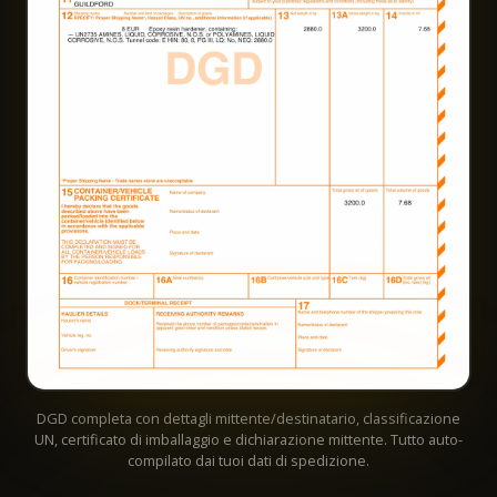
DGD completa con dettagli mittente/destinatario, classificazione
UN, certificato di imballaggio e dichiarazione mittente. Tutto auto-
compilato dai tuoi dati di spedizione.