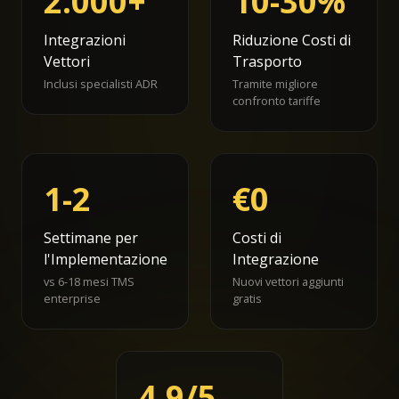
2.000+
10-30%
Integrazioni
Riduzione Costi di
Vettori
Trasporto
Inclusi specialisti ADR
Tramite migliore
confronto tariffe
1-2
€0
Settimane per
Costi di
l'Implementazione
Integrazione
vs 6-18 mesi TMS
Nuovi vettori aggiunti
enterprise
gratis
4.9/5