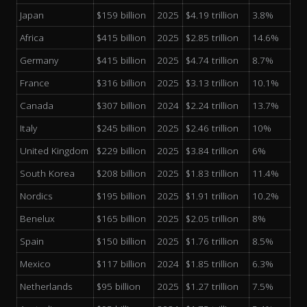
Japan
$159 billion
2025
$4.19 trillion
3.8%
Africa
$415 billion
2025
$2.85 trillion
14.6%
Germany
$415 billion
2025
$4.74 trillion
8.7%
France
$316 billion
2025
$3.13 trillion
10.1%
Canada
$307 billion
2024
$2.24 trillion
13.7%
Italy
$245 billion
2025
$2.46 trillion
10%
United Kingdom
$229 billion
2025
$3.84 trillion
6%
South Korea
$208 billion
2025
$1.83 trillion
11.4%
Nordics
$195 billion
2025
$1.91 trillion
10.2%
Benelux
$165 billion
2025
$2.05 trillion
8%
Spain
$150 billion
2025
$1.76 trillion
8.5%
Mexico
$117 billion
2024
$1.85 trillion
6.3%
Netherlands
$95 billion
2025
$1.27 trillion
7.5%