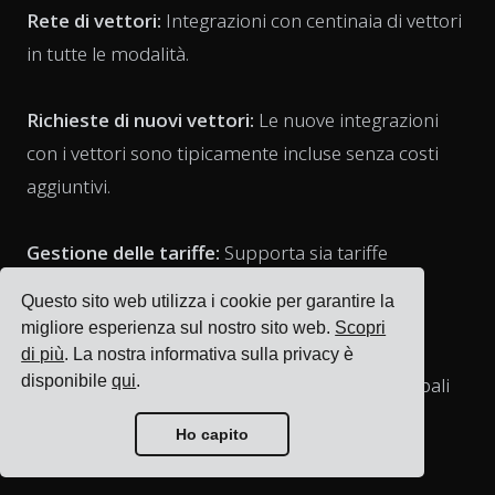
Rete di vettori:
Integrazioni con centinaia di vettori
in tutte le modalità.
Richieste di nuovi vettori:
Le nuove integrazioni
con i vettori sono tipicamente incluse senza costi
aggiuntivi.
Gestione delle tariffe:
Supporta sia tariffe
negoziate dai clienti che tariffe negoziate da
Questo sito web utilizza i cookie per garantire la
FreightPOP.
migliore esperienza sul nostro sito web.
Scopri
di più
. La nostra informativa sulla privacy è
disponibile
qui
.
Modalità di trasporto:
Gestisce tutte le principali
modalità inclusi pacchi, LTL, FTL e spedizioni
Ho capito
internazionali.