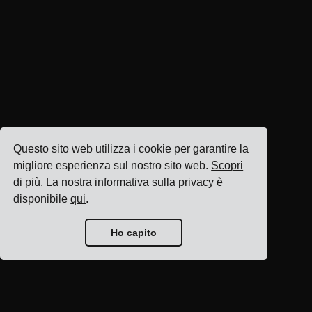
Questo sito web utilizza i cookie per garantire la
migliore esperienza sul nostro sito web.
Scopri
di più
. La nostra informativa sulla privacy è
disponibile
qui
.
Ho capito