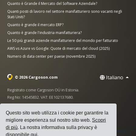
Quanto è Grande il Mercato del Software Aziendale?
Quanti posti di lavoro nel settore manifatturiero sono vacanti negli
Stati Uniti?
Quanto è grande il mercato ERP?
Quanto è grande l'industria manifatturiera?
Le 50 più grandi aziende manifatturiere del mondo per fatturato
AWS vs Azure vs Google: Quote di mercato del cloud (2025)
Numero di data center per paese (novembre 2025)
Italiano
© 2026 Cargoson.com
Registrato come Cargoson OÜ in Estonia.
Reg No: 14545832. VAT: EE102137680.
Sede centrale: Pärnu mnt. 141, 11314 Tallinn, Estonia
Questo sito web utilizza i cookie per garantire la
·
+372 5555 0028
hello@cargoson.com
migliore esperienza sul nostro sito web.
Scopri
di più
. La nostra informativa sulla privacy è
Termini di Servizio
|
Informativa sulla Privacy
|
Politica sui
disponibile
qui
.