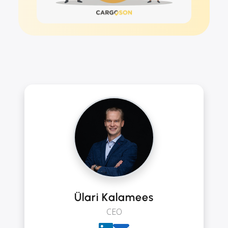
Ülari Kalamees
CEO