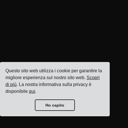
Questo sito web utilizza i cookie per garantire la
migliore esperienza sul nostro sito web.
Scopri
di più
. La nostra informativa sulla privacy è
disponibile
qui
.
Ho capito