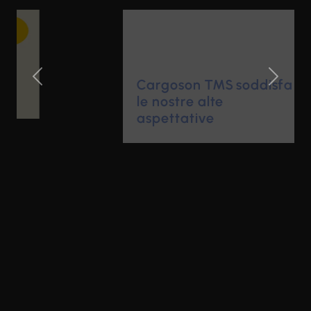
Cargoson TMS soddisfa
Previous Slide
Next Sl
le nostre alte
aspettative